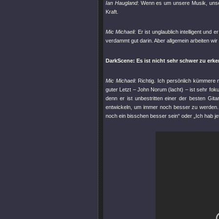
Ian Haugland
: Wenn es um unsere Musik, unser
Kraft.
Mic Michaeli
: Er ist unglaublich intelligent und e
verdammt gut darin. Aber allgemein arbeiten wir
DarkScene: Es ist nicht sehr schwer zu erk
Mic Michaeli
: Richtig. Ich persönlich kümmere
guter Letzt – John Norum (lacht) – ist sehr fokus
denn er ist unbestritten einer der besten Gita
entwickeln, um immer noch besser zu werden.
noch ein bisschen besser sein“ oder „Ich hab jet