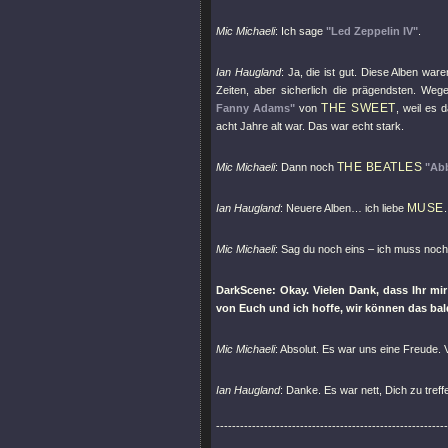
Mic Michaeli
: Ich sage
"Led Zeppelin IV"
.
Ian Haugland
: Ja, die ist gut. Diese Alben ware
Zeiten, aber sicherlich die prägendsten. We
THE SWEET
Fanny Adams"
von
, weil es 
acht Jahre alt war. Das war echt stark.
THE BEATLES
Mic Michaeli
: Dann noch
"Ab
MUSE
Ian Haugland
: Neuere Alben… ich liebe
.
Mic Michaeli
: Sag du noch eins – ich muss noc
DarkScene: Okay. Vielen Dank, dass Ihr mir 
von Euch und ich hoffe, wir können das bal
Mic Michaeli
: Absolut. Es war uns eine Freude. 
Ian Haugland
: Danke. Es war nett, Dich zu treff
----------------------------------------------------------