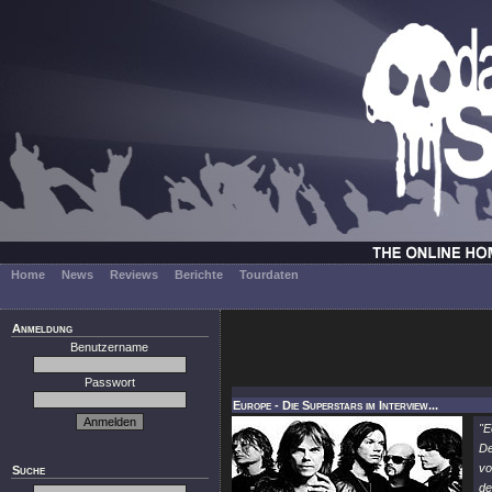
Home
News
Reviews
Berichte
Tourdaten
Anmeldung
Benutzername
Passwort
Europe - Die Superstars im Interview...
"E
De
v
Suche
de