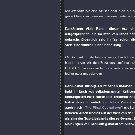
Mic Michaeli
: Wir sind wirklich sehr stolz auf
gesagt hast - nach wie vor wie eine moderne Ba
DarkScene: Viele Bands dieser Ära sin
aufgesprungen, die meisten von ihnen hab
gebracht. Eigentlich seid Ihr fast schon d
Viele sind wirklich nicht mehr übrig…
Mic Michaeli
: … da hast du wahrscheinlich re
haben, bevor wir den Entschluss gefasst ha
EUROPE
wieder durchstarten wollen, wir mo
bisher ganz gut gelungen.
DarkScene: 100%ig. Es ist schon komisch, 
habt ihr Euch von selbsternannten Kritike
bemängelten Euer durch den enormen Er
kritisierten den radiofreundlichen Mix di
auch nach
"The Final Countdown"
großart
neueren Alben überall auf der Welt von den
als eine der Top-Livebands dieses Genres.
Meinungen von Kritikern generell am Allerw