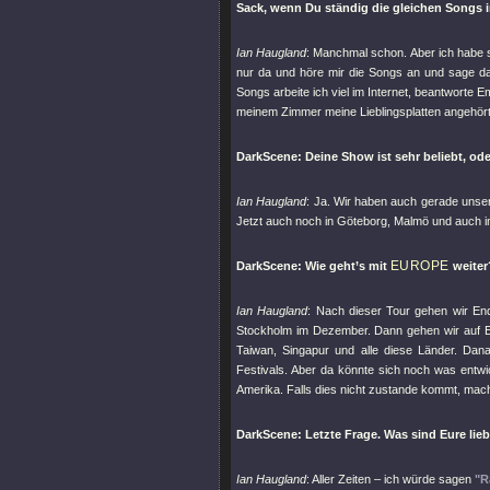
Sack, wenn Du ständig die gleichen Songs
Ian Haugland
: Manchmal schon. Aber ich habe so
nur da und höre mir die Songs an und sage 
Songs arbeite ich viel im Internet, beantworte Em
meinem Zimmer meine Lieblingsplatten angehört
DarkScene: Deine Show ist sehr beliebt, od
Ian Haugland
: Ja. Wir haben auch gerade unse
Jetzt auch noch in Göteborg, Malmö und auch 
EUROPE
DarkScene: Wie geht’s mit
weiter
Ian Haugland
: Nach dieser Tour gehen wir E
Stockholm im Dezember. Dann gehen wir auf E
Taiwan, Singapur und alle diese Länder. Dan
Festivals. Aber da könnte sich noch was entwi
Amerika. Falls dies nicht zustande kommt, mach
DarkScene: Letzte Frage. Was sind Eure lieb
Ian Haugland
: Aller Zeiten – ich würde sagen
"R