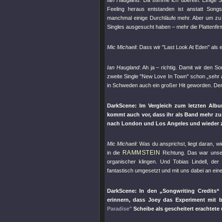
Ian Haugland
: Da stimme ich überein. Einige
Feeling heraus entstanden ist anstatt Son
manchmal einige Durchläufe mehr. Aber um zu d
Singles ausgesucht haben – mehr die Plattenfir
Mic Michaeli
: Dass wir
"Last Look At Eden"
als 
Ian Haugland
: Ah ja – richtig. Damit wir den 
zweite Single
"New Love In Town"
schon „sehr a
in Schweden auch ein großer Hit geworden. Der 
DarkScene: Im Vergleich zum letzten Albu
kommt auch vor, dass ihr als Band mehr zu
nach London und Los Angeles und wieder z
Mic Michaeli
: Was du ansprichst, liegt daran, 
RAMMSTEIN
in die
Richtung. Das war unser
organischer klingen. Und Tobias Lindell, de
fantastisch umgesetzt und mit uns dabei an ei
DarkScene: In den „Songwriting Credits“ 
erinnern, dass Joey das Experiment mit
Paradise"
Scheibe als gescheitert erachtete