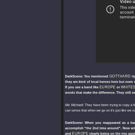
GOTTHARD
DarkScene: You mentioned
ri
they are kind of local heroes here but even
EUROPE
WHITE
If you see a band like
or
words that make the difference. They still 
Mic Michaeli
: They have been trying to copy a fe
can sense that when we go on it’s just like we s
DarkScene: When you reappeared as a ban
accomplish “the 2nd time around”. Now wit
EUROPE
and
clearly being on the rise agai