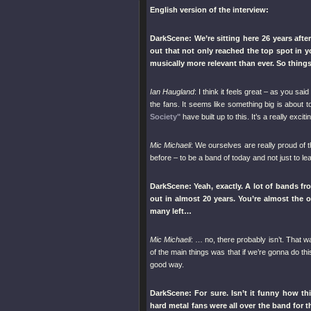
English version of the interview:
DarkScene: We’re sitting here 26 years afte
out that not only reached the top spot in
musically more relevant than ever. So thing
Ian Haugland
: I think it feels great – as you s
the fans. It seems like something big is about t
Society"
have built up to this. It’s a really exciti
Mic Michaeli
: We ourselves are really proud of 
before – to be a band of today and not just to 
DarkScene: Yeah, exactly. A lot of bands fro
out in almost 20 years. You’re almost the o
many left…
Mic Michaeli
: … no, there probably isn’t. That 
of the main things was that if we’re gonna do th
good way.
DarkScene: For sure. Isn’t it funny how th
hard metal fans were all over the band for