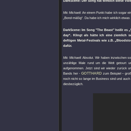
DarkScene: Der Song hat wirklich diese Vi
Mic Michaeli
: An einem Punkt habe ich sogar e
„Bond-mäßig“. Da habe ich mich wirklich etw
DarkScene: Im Song
"The Beast"
heißt es 
day“. Klingt als hätte ich eine ziemlich 
deftigen Metal-Festivals wie z.B. „Bloodsto
dafür.
Mic Michaeli
: Absolut. Wir haben inzwischen so 
unzählige Male rund um die Welt getourt u
aufgenommen. Jetzt sind wir wieder zurück un
GOTTHARD
Bands her -
zum Beispiel – groß
noch nicht so lange im Business sind und auch 
diesbezüglich.