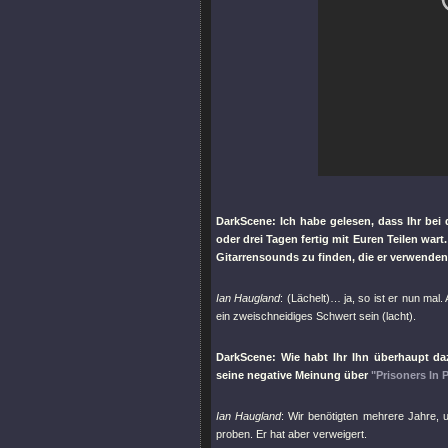
DarkScene: Ich habe gelesen, dass Ihr be
oder drei Tagen fertig mit Euren Teilen wa
Gitarrensounds zu finden, die er verwenden
Ian Haugland
: (Lächelt)… ja, so ist er nun ma
ein zweischneidiges Schwert sein (lacht).
DarkScene: Wie habt Ihr Ihn überhaupt d
seine negative Meinung über
"Prisoners In 
Ian Haugland
: Wir benötigten mehrere Jahre, 
proben. Er hat aber verweigert.