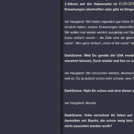
EUROP
1-Album auf der Habenseite ist
Erwartungen übertroffen oder gibt es Dinge
Ian Haugland
: Wir hatten eigentlich gar keine
erreicht haben, unsere Erwartungen übertroffen,
Wir wollen mal wieder wirklich ausgiebig und f
Ganz einfach touren – die Ziele sind die gleic
same“. Also ganz einfach „more of the same“ bit
DarkScene: Weil Du gerade die USA erwäh
erwarten können, Euch wieder mal live zu se
Ian Haugland
: Wir versuchen wirklich, diesbezü
weit ist. Es ist jedoch schon sehr schwer, eine
DarkScene: Habt Ihr schon mal eine dieser 
Ian Haugland
: Absolut.
DarkScene: Oder verzichtet Ihr lieber auf
darstellen mit Bands, die schon ewig kein
nicht assoziiert werden wollt?