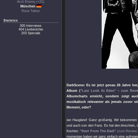
Arch Enemy (+21)
München
Rose Tattoo
Statistics
305 Interviews
404 Liveberichte
203 Specials
DarkScene: Es ist jetzt genau 26 Jahre her
Album (
"Last Look At Eden"
-
zum Rev
Albumcharts erreicht, sondern zeigt a
musikalisch relevanter als jemals zuvor 
Moment, oder?
Ian Haugland
: Ganz großartig. Wir bekommen e
und auch von den Fans. Es hat den Anschein, d
Kochen.
"Start From The Dark"
(zum Review
momentan haben wir ganz einfach eine aufregen