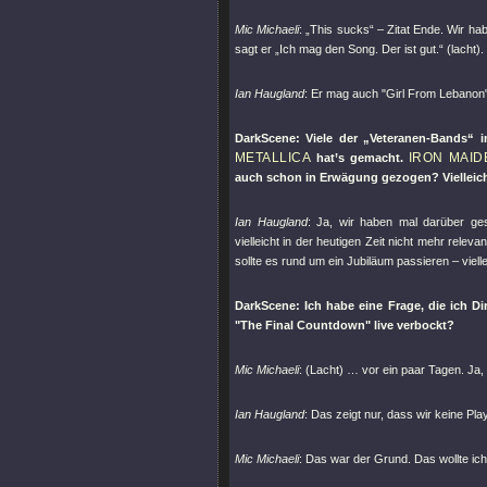
Mic Michaeli
: „This sucks“ – Zitat Ende. Wir ha
sagt er „Ich mag den Song. Der ist gut.“ (lacht).
Ian Haugland
: Er mag auch
"Girl From Lebanon
DarkScene: Viele der „Veteranen-Bands“ i
METALLICA
IRON MAID
hat’s gemacht.
auch schon in Erwägung gezogen? Vielleich
Ian Haugland
: Ja, wir haben mal darüber ge
vielleicht in der heutigen Zeit nicht mehr rel
sollte es rund um ein Jubiläum passieren – viell
DarkScene: Ich habe eine Frage, die ich Di
"The Final Countdown"
live verbockt?
Mic Michaeli
: (Lacht) … vor ein paar Tagen. Ja, 
Ian Haugland
: Das zeigt nur, dass wir keine Pl
Mic Michaeli
: Das war der Grund. Das wollte ich