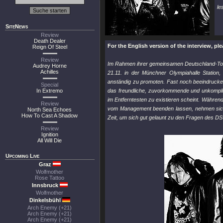
le
SiteNews
Review
Death Dealer
For the English version of the interview, ple
Reign Of Steel
Review
Im Rahmen ihrer gemeinsamen Deutschland-To
Audrey Horne
Achilles
21.11. in der Münchner Olympiahalle Station
anständig zu promoten. Fast noch beeindrucke
Special
In Extremo
das freundliche, zuvorkommende und unkomplizie
im Entferntesten zu existieren scheint. Währe
Review
vom Management beenden lassen, nehmen s
North Sea Echoes
How To Cast A Shadow
Zeit, um sich gut gelaunt zu den Fragen des D
Review
Ignition
All Will Die
Upcoming Live
Graz
Wolfmother
Rose Tattoo
Innsbruck
Wolfmother
Dinkelsbühl
Arch Enemy (+21)
Arch Enemy (+21)
Arch Enemy (+21)