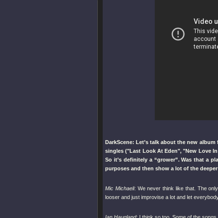
DarkScene: Let’s talk about the new album for
singles (
"Last Look At Eden"
,
"New Love I
So it’s definitely a “grower”. Was that a p
purposes and then show a lot of the deeper 
Mic Michaeli
: We never think like that. The onl
looser and just improvise a lot and let everybo
Ian Haugland
: I think so too. Some of the songs