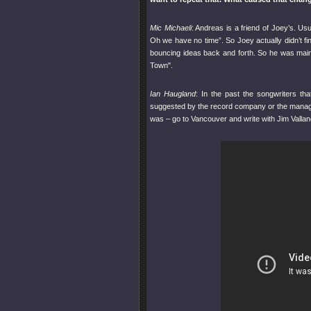
Mic Michaeli
: Andreas is a friend of Joey’s. U
Oh we have no time”. So Joey actually didn’t fini
bouncing ideas back and forth. So he was main
Town"
.
Ian Haugland
: In the past the songwriters t
suggested by the record company or the manage
was – go to Vancouver and write with Jim Vall