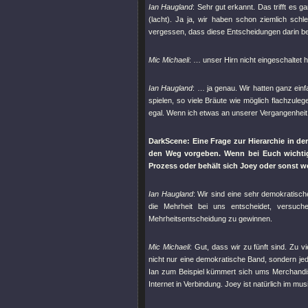
Ian Haugland
: Sehr gut erkannt. Das trifft es
(lacht). Ja ja, wir haben schon ziemlich schl
vergessen, dass diese Entscheidungen darin be
Mic Michaeli
: … unser Hirn nicht eingeschaltet
Ian Haugland
: … ja genau. Wir hatten ganz einf
spielen, so viele Bräute wie möglich flachzule
egal. Wenn ich etwas an unserer Vergangenheit 
DarkScene: Eine Frage zur Hierarchie in de
den Weg vorgeben. Wenn bei Euch wichtig
Prozess oder behält sich Joey oder sonst w
Ian Haugland
: Wir sind eine sehr demokratisc
die Mehrheit bei uns entscheidet, versuc
Mehrheitsentscheidung zu gewinnen.
Mic Michaeli
: Gut, dass wir zu fünft sind. Zu v
nicht nur eine demokratische Band, sondern jed
Ian zum Beispiel kümmert sich ums Merchandise
Internet in Verbindung. Joey ist natürlich im mu