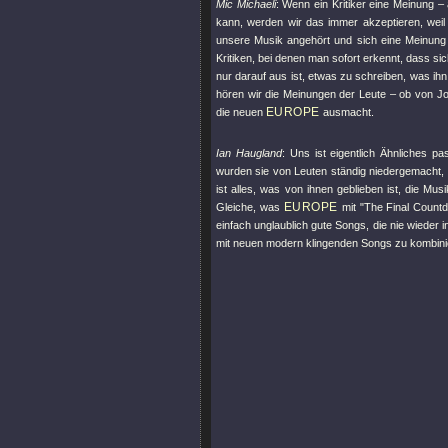
Mic Michaeli
: Wenn ein Kritiker eine Meinung –
kann, werden wir das immer akzeptieren, wei
unsere Musik angehört und sich eine Meinung da
Kritiken, bei denen man sofort erkennt, dass s
nur darauf aus ist, etwas zu schreiben, was ih
hören wir die Meinungen der Leute – ob von Jo
EUROPE
die neuen
ausmacht.
Ian Haugland
: Uns ist eigentlich Ähnliches pa
wurden sie von Leuten ständig niedergemacht, 
ist alles, was von ihnen geblieben ist, die Mus
EUROPE
Gleiche, was
mit
"The Final Count
einfach unglaublich gute Songs, die nie wieder
mit neuen modern klingenden Songs zu kombini