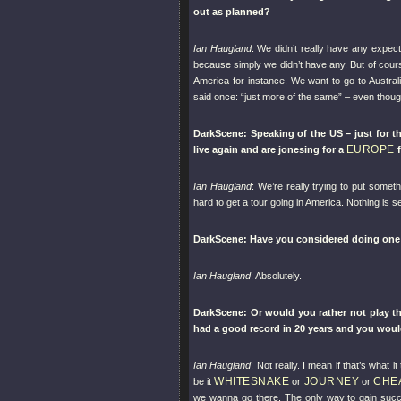
out as planned?
Ian Haugland
: We didn’t really have any expec
because simply we didn’t have any. But of course
America for instance. We want to go to Austral
said once: “just more of the same” – even thou
DarkScene: Speaking of the US – just for 
EUROPE
live again and are jonesing for a
f
Ian Haugland
: We’re really trying to put someth
hard to get a tour going in America. Nothing is se
DarkScene: Have you considered doing one 
Ian Haugland
: Absolutely.
DarkScene: Or would you rather not play th
had a good record in 20 years and you woul
Ian Haugland
: Not really. I mean if that’s what i
WHITESNAKE
JOURNEY
CHE
be it
or
or
we wanna go there. The only way to gain success