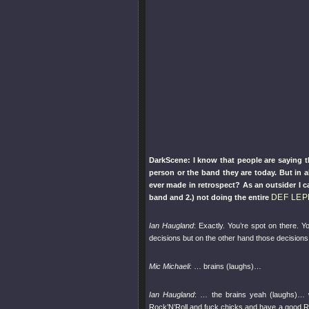
DarkScene: I know that people are saying t
person or the band they are today. But in 
ever made in retrospect? As an outsider I c
DEF LE
band and 2.) not doing the entire
Ian Haugland
: Exactly. You’re spot on there. 
decisions but on the other hand those decision
Mic Michaeli
: … brains (laughs)…
Ian Haugland
: … the brains yeah (laughs)… 
Rock’N’Roll and fuck chicks and have a good Roc