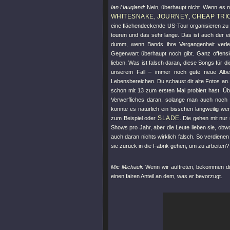
Ian Haugland
: Nein, überhaupt nicht. Wenn es n
WHITESNAKE
JOURNEY
CHEAP TRI
,
,
eine flächendeckende US-Tour organisieren zu
touren und das sehr lange. Das ist auch der e
dumm, wenn Bands ihre Vergangenheit verleu
Gegenwart überhaupt noch gibt. Ganz offensi
lieben. Was ist falsch daran, diese Songs für d
unserem Fall – immer noch gute neue Alben 
Lebensbereichen. Du schaust dir alte Fotos an. D
schon mit 13 zum ersten Mal probiert hast. Übe
Verwerfliches daran, solange man auch noch in
könnte es natürlich ein bisschen langweilig we
SLADE
zum Beispiel oder
. Die gehen mit nur
Shows pro Jahr, aber die Leute lieben sie, obw
auch daran nichts wirklich falsch. So verdienen
sie zurück in die Fabrik gehen, um zu arbeiten?
Mic Michaeli
: Wenn wir auftreten, bekommen d
einen fairen Anteil an dem, was er bevorzugt.