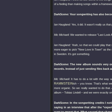
of a feeling than making songs within a framewor
DarkScene: Your songwriting has also be
Ian Haugland
: Yes, it did. It wasn’t really us t
Mic Michaeli
: We wanted to release
"Last Look 
Ian Haugland
: Yeah, so that we could play tha
more eager to pick
"New Love In Town"
as the s
in Sweden. It’s got something.
DarkScene: The new album sounds very org
records. Instead of just sending files back 
Mic Michaeli
: It has to do a lot with the wa
RAMMSTEIN
ish – you know. That’s what we 
more organic. So we really wanted to do that. 
album – Tobias Lindell – and we were exactly o
DarkScene: In the songwriting credits I no
saying in an interview that after the “exp
want to repeat that. What caused that chang