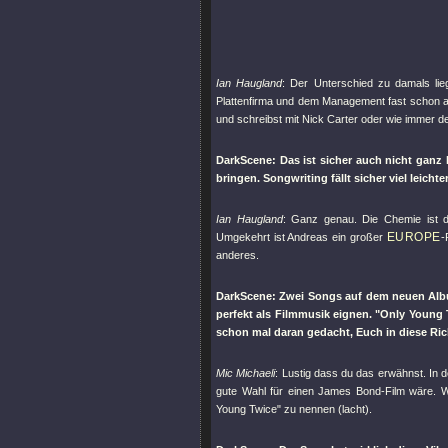
Ian Haugland
: Der Unterschied zu damals lie
Plattenfirma und dem Management fast schon au
und schreibst mit Nick Carter oder wie immer 
DarkScene: Das ist sicher auch nicht ganz 
bringen. Songwriting fällt sicher viel leic
Ian Haugland
: Ganz genau. Die Chemie ist d
EUROPE
Umgekehrt ist Andreas ein großer
-
anderes.
DarkScene: Zwei Songs auf dem neuen Al
perfekt als Filmmusik eignen.
"Only Young 
schon mal daran gedacht, Euch in diese Ri
Mic Michaeli
: Lustig dass du das erwähnst. In 
gute Wahl für einen James Bond-Film wäre. 
Young Twice"
zu nennen (lacht).