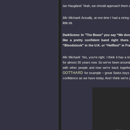
Ian Haugland
: Yeah, we should approach them 
Mic Michaeli
: Actually, at one time I had a stri
little bit.
DarkScene: In
"The Beast"
you say “We don’
like a pretty confident band right ther
“Bloodstock” in the U.K. or “Hellfest” in Fr
Mic Michaeli
: Yes, you’re right. I think it has
for almost 30 years now. So we’ve been around f
with other people and now we’re back together
GOTTHARD
for example – great Swiss boys
confidence as we have today. And I think we’re 