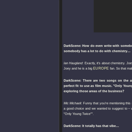
DarkScene: How do even write with somebody
somebody has a lot to do with chemistry…
Ian Haugland
: Exactly, it’s about chemistry. J
EUROPE
Joey and he is a big
fan. So that ma
DarkScene: There are two songs on the 
perfect fit to use as film music.
"Only Youn
exploring those areas of the business?
Mic Michaeli
: Funny that you’re mentioning thi
a good choice and we wanted to suggest to – w
"Only Young Twice"
”.
DarkScene: It totally has that vibe…