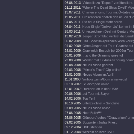
06.06.2013:
Videoclip zu "Ropes" veröffentlicht.
01.11.2011:
"Where The Dead Ships Dwell" Video
13.07.2011:
Charten enorm. Tour mit Ö-dates u
19.05.2011:
Präsentieren endlich den neuen "Del
04.05.2011:
Die neue Single steht bereit!
06.04.2011:
Neue Single "Deliver Us" komm im 
28.03.2011:
Unterzeichnen Deal mit Century Me
13.02.2010:
Jesper Strömblad verläßt die Band!
06.02.2009:
Linz Show im April nach Wien verleg
04.02.2009:
Ohne Jesper auf Tour. Gitarrist auf
28.01.2009:
Österreich Besuch bei 2009er Tour
08.01.2009:
…and the Grammy goes to!
23.09.2008:
Wieder mal für Auszeichnung nomini
19.08.2008:
Neues Video gedreht
04.03.2008:
"Mirror's Truth" Clip online!
15.01.2008:
Neues Album im April!
11.01.2008:
Vorbote zum Album unterwegs!
02.10.2007:
Studioreport online
12.01.2007:
Durchbruch in den USA!
20.06.2006:
auf Tour mit Slayer
14.02.2006:
Top Ten!
18.10.2005:
unterzeichnet + Songliste
07.09.2005:
Neues Video online!
27.06.2005:
Next Bullet!!!!
25.06.2005:
Göteborg´sches "Octavarium" umg
09.02.2005:
Supporten Judas Priest!
09.12.2004:
DVD steht an
01.12.2004:
werkeln an ihrer DVD