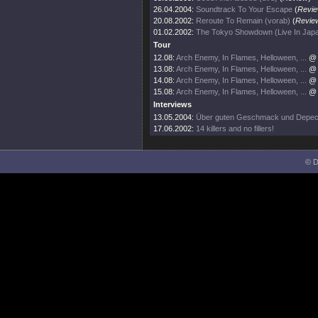
26.04.2004:
Soundtrack To Your Escape
(
Revi
20.08.2002:
Reroute To Remain (vorab)
(
Revie
01.02.2002:
The Tokyo Showdown (Live In Jap
Tour
12.08:
Arch Enemy, In Flames, Helloween, ...
@ 
13.08:
Arch Enemy, In Flames, Helloween, ...
@ 
14.08:
Arch Enemy, In Flames, Helloween, ...
@ 
15.08:
Arch Enemy, In Flames, Helloween, ...
@ 
Interviews
13.05.2004:
Über guten Geschmack und Depe
17.06.2002:
14 killers and no fillers!
© D