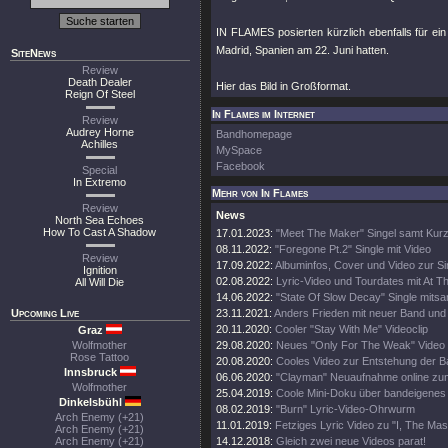
IN FLAMES posierten kürzlich ebenfalls für e
Madrid, Spanien am 22. Juni hatten.
SiteNews
Review
Death Dealer
Hier das Bild in Großformat.
Reign Of Steel
In Flames im Internet
Review
Audrey Horne
Bandhomepage
Achilles
MySpace
Facebook
Special
In Extremo
Mehr von In Flames
Review
News
North Sea Echoes
How To Cast A Shadow
17.01.2023:
"Meet The Maker" Singel samt Kurz
08.11.2022:
"Foregone Pt.2" Single mit Video
Review
17.09.2022:
Albuminfos, Cover und Video zur Si
Ignition
02.08.2022:
Lyric-Video und Tourdates mit At T
All Will Die
14.06.2022:
"State Of Slow Decay" Single mitsa
Upcoming Live
23.11.2021:
Anders Frieden mit neuer Band und
20.11.2020:
Cooler "Stay With Me" Videoclip
Graz
Wolfmother
29.08.2020:
Neues "Only For The Weak" Video
Rose Tattoo
20.08.2020:
Cooles Video zur Entstehung der 
Innsbruck
06.06.2020:
"Clayman" Neuaufnahme online zu
Wolfmother
25.04.2019:
Coole Mini-Doku über bandeigenes 
Dinkelsbühl
08.02.2019:
"Burn" Lyric-Video-Ohrwurm
Arch Enemy (+21)
11.01.2019:
Fetziges Lyric Video zu "I, The Ma
Arch Enemy (+21)
Arch Enemy (+21)
14.12.2018:
Gleich zwei neue Videos parat!