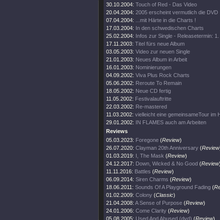
30.10.2004:
Touch of Red - Das Video
20.04.2004:
2005 erscheint vermutlich die DVD
07.04.2004:
...mit Härte in die Charts !
17.03.2004:
In den schwedischen Charts
25.02.2004:
Infos zur Single - Releasetermin: 1
17.11.2003:
Titel fürs neue Album
03.05.2003:
Video zur neuen Single
21.01.2003:
Neues Album in Arbeit
16.01.2003:
Nominierungen
04.09.2002:
Viva Plus Rock Charts
05.06.2002:
Reroute To Remain
18.05.2002:
Neue CD fertig
11.05.2002:
Festivalauftritte
22.03.2002:
Re-mastered
11.03.2002:
vielleicht eine gemeinsameTour im 
29.01.2002:
IN FLAMES auch am Arbeiten
Reviews
05.03.2023:
Foregone
(
Review
)
26.07.2020:
Clayman 20th Anniversary
(
Review
01.03.2019:
I, The Mask
(
Review
)
24.12.2017:
Down, Wicked & No Good
(
Review
11.11.2016:
Battles
(
Review
)
06.09.2014:
Siren Charms
(
Review
)
18.06.2011:
Sounds Of A Playground Fading
(
Re
01.02.2009:
Colony
(
Classic
)
21.04.2008:
A Sense of Purpose
(
Review
)
24.01.2006:
Come Clarity
(
Review
)
05.08.2005:
Used And Abused (dvd)
(
Review
)