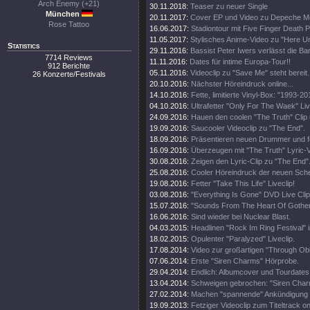
Arch Enemy (+21)
30.11.2018:
Teaser zu neuer Single
München
20.11.2017:
Cover EP und Video zu Depeche M
Rose Tattoo
16.06.2017:
Stadiontour mit Five Finger Death 
11.05.2017:
Stylisches Anime-Video zu "Here Un
Statistics
29.11.2016:
Bassist Peter Iwers verlässt die Ba
7714 Reviews
11.11.2016:
Dates für intime Europa-Tour!!
912 Berichte
05.11.2016:
Videoclip zu "Save Me" steht bereit.
26 Konzerte/Festivals
20.10.2016:
Nächster Höreindruck online...
14.10.2016:
Fette, limitierte Vinyl-Box: "1993-20
04.10.2016:
Ultrafetter "Only For The Waek" Liv
24.09.2016:
Hauen den coolen "The Truth" Clip 
19.09.2016:
Saucooler Videoclip zu "The End".
18.09.2016:
Präsentieren neuen Drummer und fe
16.09.2016:
Überzeugen mit "The Truth" Lyric-V
30.08.2016:
Zeigen den Lyric-Clip zu "The End"
25.08.2016:
Cooler Höreindruck der neuen Sche
19.08.2016:
Fetter "Take This Life" Liveclip!
03.08.2016:
"Everything Is Gone" DVD Live Clip 
15.07.2016:
"Sounds From The Heart Of Gothenb
16.06.2016:
Sind wieder bei Nuclear Blast.
04.03.2015:
Headlinen "Rock Im Ring Festival" 
18.02.2015:
Opulenter "Paralyzed" Liveclip.
17.08.2014:
Video zur großartigen "Through Obli
07.06.2014:
Erste "Siren Charms" Hörprobe.
29.04.2014:
Endlich: Albumcover und Tourdates
13.04.2014:
Schweigen gebrochen: "Siren Char
27.02.2014:
Machen "spannende" Ankündigung 
19.09.2013:
Fetziger Videoclip zum Titeltrack on