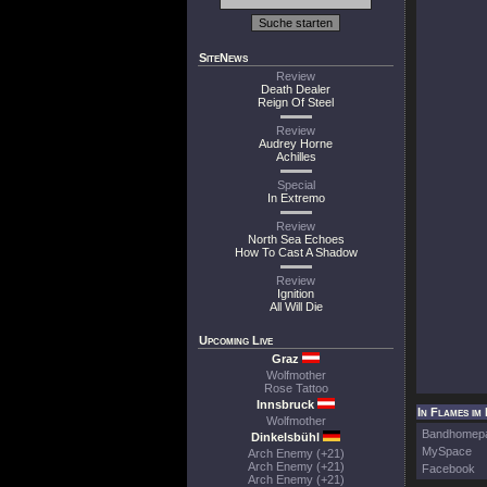
SiteNews
Review
Death Dealer
Reign Of Steel
Review
Audrey Horne
Achilles
Special
In Extremo
Review
North Sea Echoes
How To Cast A Shadow
Review
Ignition
All Will Die
Upcoming Live
Graz
Wolfmother
Rose Tattoo
Innsbruck
In Flames im 
Wolfmother
Bandhomep
Dinkelsbühl
MySpace
Arch Enemy (+21)
Arch Enemy (+21)
Facebook
Arch Enemy (+21)