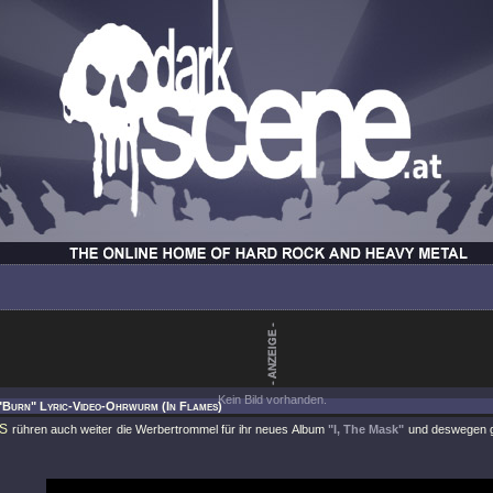
Kein Bild vorhanden.
"Burn" Lyric-Video-Ohrwurm (In Flames)
ES
rühren auch weiter die Werbertrommel für ihr neues Album
"I, The Mask"
und deswegen gi