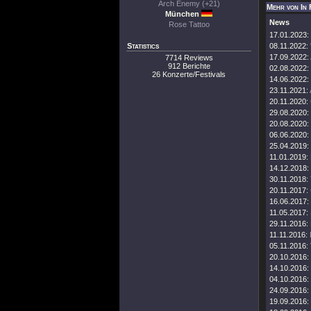
Arch Enemy (+21)
Mehr von In 
München
News
Rose Tattoo
17.01.2023:
Statistics
08.11.2022:
17.09.2022:
7714 Reviews
912 Berichte
02.08.2022:
26 Konzerte/Festivals
14.06.2022:
23.11.2021:
20.11.2020:
29.08.2020:
20.08.2020:
06.06.2020:
25.04.2019:
11.01.2019:
14.12.2018:
30.11.2018:
20.11.2017:
16.06.2017:
11.05.2017:
29.11.2016:
11.11.2016:
05.11.2016:
20.10.2016:
14.10.2016:
04.10.2016:
24.09.2016:
19.09.2016: