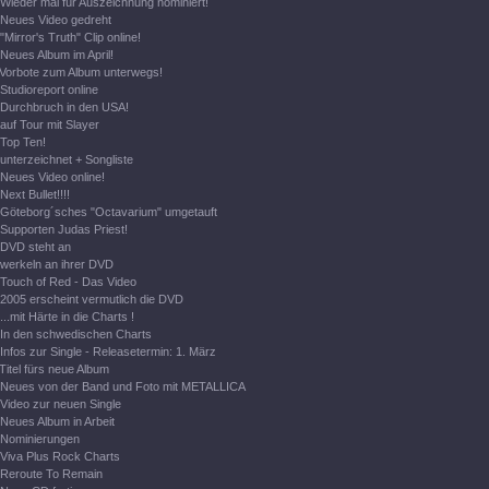
Wieder mal für Auszeichnung nominiert!
Neues Video gedreht
"Mirror's Truth" Clip online!
Neues Album im April!
Vorbote zum Album unterwegs!
Studioreport online
Durchbruch in den USA!
auf Tour mit Slayer
Top Ten!
unterzeichnet + Songliste
Neues Video online!
Next Bullet!!!!
Göteborg´sches "Octavarium" umgetauft
Supporten Judas Priest!
DVD steht an
werkeln an ihrer DVD
Touch of Red - Das Video
2005 erscheint vermutlich die DVD
...mit Härte in die Charts !
In den schwedischen Charts
Infos zur Single - Releasetermin: 1. März
Titel fürs neue Album
Neues von der Band und Foto mit METALLICA
Video zur neuen Single
Neues Album in Arbeit
Nominierungen
Viva Plus Rock Charts
Reroute To Remain