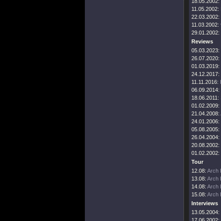
18.05.2002:
11.05.2002:
22.03.2002:
11.03.2002:
29.01.2002:
Reviews
05.03.2023:
26.07.2020:
01.03.2019:
24.12.2017:
11.11.2016:
06.09.2014:
18.06.2011:
01.02.2009:
21.04.2008:
24.01.2006:
05.08.2005:
26.04.2004:
20.08.2002:
01.02.2002:
Tour
12.08:
Arch 
13.08:
Arch 
14.08:
Arch 
15.08:
Arch 
Interviews
13.05.2004:
17.06.2002: