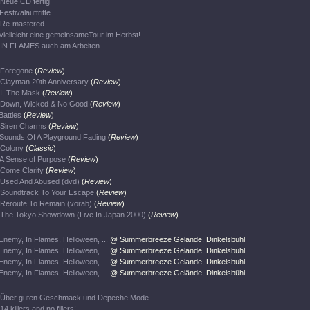
Neue CD fertig
Festivalauftritte
Re-mastered
vielleicht eine gemeinsameTour im Herbst!
IN FLAMES auch am Arbeiten
Foregone
(
Review
)
Clayman 20th Anniversary
(
Review
)
I, The Mask
(
Review
)
Down, Wicked & No Good
(
Review
)
Battles
(
Review
)
Siren Charms
(
Review
)
Sounds Of A Playground Fading
(
Review
)
Colony
(
Classic
)
A Sense of Purpose
(
Review
)
Come Clarity
(
Review
)
Used And Abused (dvd)
(
Review
)
Soundtrack To Your Escape
(
Review
)
Reroute To Remain (vorab)
(
Review
)
The Tokyo Showdown (Live In Japan 2000)
(
Review
)
Enemy, In Flames, Helloween, ...
@ Summerbreeze Gelände, Dinkelsbühl
Enemy, In Flames, Helloween, ...
@ Summerbreeze Gelände, Dinkelsbühl
Enemy, In Flames, Helloween, ...
@ Summerbreeze Gelände, Dinkelsbühl
Enemy, In Flames, Helloween, ...
@ Summerbreeze Gelände, Dinkelsbühl
Über guten Geschmack und Depeche Mode
14 killers and no fillers!