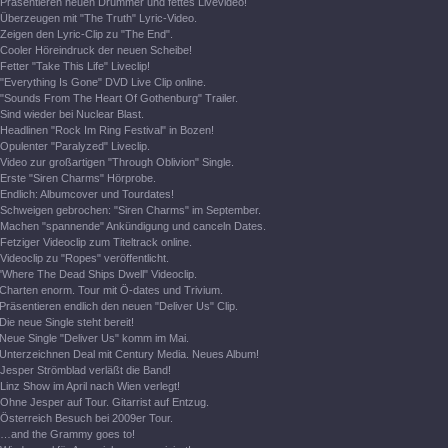
Präsentieren neuen Drummer und fettes Livevideo!
Überzeugen mit "The Truth" Lyric-Video.
Zeigen den Lyric-Clip zu "The End".
Cooler Höreindruck der neuen Scheibe!
Fetter "Take This Life" Liveclip!
"Everything Is Gone" DVD Live Clip online.
"Sounds From The Heart Of Gothenburg" Trailer.
Sind wieder bei Nuclear Blast.
Headlinen "Rock Im Ring Festival" in Bozen!
Opulenter "Paralyzed" Liveclip.
Video zur großartigen "Through Oblivion" Single.
Erste "Siren Charms" Hörprobe.
Endlich: Albumcover und Tourdates!
Schweigen gebrochen: "Siren Charms" im September.
Machen "spannende" Ankündigung und canceln Dates.
Fetziger Videoclip zum Titeltrack online.
Videoclip zu "Ropes" veröffentlicht.
"Where The Dead Ships Dwell" Videoclip.
Charten enorm. Tour mit Ö-dates und Trivium.
Präsentieren endlich den neuen "Deliver Us" Clip.
Die neue Single steht bereit!
Neue Single "Deliver Us" komm im Mai.
Unterzeichnen Deal mit Century Media. Neues Album!
Jesper Strömblad verläßt die Band!
Linz Show im April nach Wien verlegt!
Ohne Jesper auf Tour. Gitarrist auf Entzug.
Österreich Besuch bei 2009er Tour.
…and the Grammy goes to!