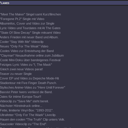
Flames
"Meet The Maker" Singel samt Kurzfilmchen
"Foregone Pt.2" Single mit Video
Albuminfos, Cover und Video zur Single
Lyric-Video und Tourdates mit At The Gates
"State Of Slow Decay" Single mitsamt Video
Anders Frieden mit neuer Band und Album.
Cooler "Stay With Me" Videoclip
Neues "Only For The Weak" Video
Cooles Video zur Entstehung der Band
"Clayman" Neuaufnahme online zum Jubiläum
Coole Mini-Doku über bandeigenes Festival
Fetziges Lyric Video zu "I, The Mask"
Gleich zwei neue Videos parat!
Teaser zu neuer Single
Cover EP und Video zu Depeche Mode-Hit
Stadiontour mit Five Finger Death Punch.
Stylisches Anime-Video zu "Here Until Forever"
Bassist Peter Iwers verlässt die Band.
Dates für intime Europa-Tour!!
Videoclip zu "Save Me" steht bereit.
Nächster Höreindruck online...
Fette, limitierte Vinyl-Box: "1993-2011".
Ultrafetter "Only For The Waek" Liveclip.
Hauen den coolen "The Truth" Clip unters Volk.
Saucooler Videoclip zu "The End".