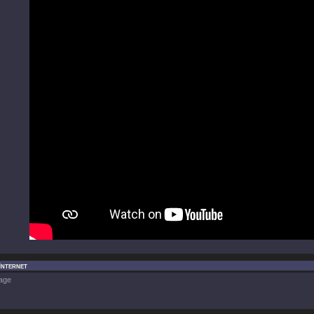
Internet
age