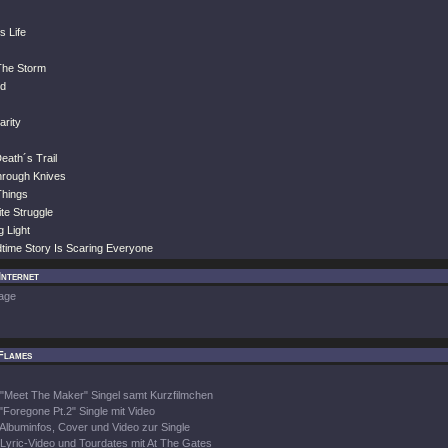
s Life
 The Storm
nd
arity
eath´s Trail
hrough Knives
Things
ite Struggle
g Light
dtime Story Is Scaring Everyone
Internet
age
Flames
"Meet The Maker" Singel samt Kurzfilmchen
"Foregone Pt.2" Single mit Video
Albuminfos, Cover und Video zur Single
Lyric-Video und Tourdates mit At The Gates