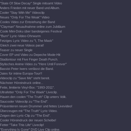
"State Of Slow Decay" Single mitsamt Video
Anders Frieden mit neuer Band und Album.
Cooler "Stay With Me" Videoclip
Neues "Only For The Weak" Video
Cooles Video zur Entstehung der Band
"Clayman" Neuaufnahme online zum Jubiläum
Coole Mini-Doku über bandeigenes Festival
"Burn" Lyric-Video-Ohrwurm
Fetziges Lyric Video zu "I, The Mask"
Gleich zwei neue Videos parat!
Teaser zu neuer Single
Cover EP und Video zu Depeche Mode-Hit
Stadiontour mit Five Finger Death Punch.
Stylisches Anime-Video zu "Here Until Forever"
Bassist Peter Iwers verlässt die Band.
Dates für intime Europa-Tour!!
Videoclip zu "Save Me" steht bereit.
Nächster Höreindruck online...
Fette, limitierte Vinyl-Box: "1993-2011".
Ultrafetter "Only For The Waek" Liveclip.
Hauen den coolen "The Truth" Clip unters Volk.
Saucooler Videoclip zu "The End".
Präsentieren neuen Drummer und fettes Livevideo!
Überzeugen mit "The Truth" Lyric-Video.
Zeigen den Lyric-Clip zu "The End".
Cooler Höreindruck der neuen Scheibe!
Fetter "Take This Life" Liveclip!
"Everything Is Gone" DVD Live Clip online.