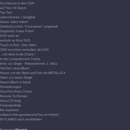
Durchbruch in den USA!
auf Tour mit Slayer
Top Ten!
unterzeichnet + Songliste
Neues Video online!
Göteborg´sches "Octavarium" umgetauft
Supporten Judas Priest!
DVD steht an
werkeln an ihrer DVD
Touch of Red - Das Video
2005 erscheint vermutlich die DVD
...mit Härte in die Charts !
In den schwedischen Charts
Infos zur Single - Releasetermin: 1. März
Titel fürs neue Album
Neues von der Band und Foto mit METALLICA
Video zur neuen Single
Neues Album in Arbeit
Nominierungen
Viva Plus Rock Charts
Reroute To Remain
Neue CD fertig
Festivalauftritte
Re-mastered
vielleicht eine gemeinsameTour im Herbst!
IN FLAMES auch am Arbeiten
Foregone
(
Review
)