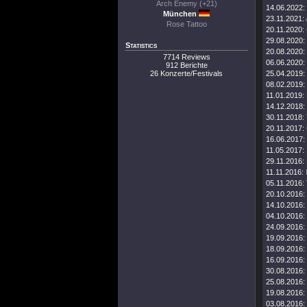
Arch Enemy (+21)
14.06.2022:
München
23.11.2021:
Rose Tattoo
20.11.2020:
29.08.2020:
Statistics
20.08.2020:
7714 Reviews
06.06.2020:
912 Berichte
26 Konzerte/Festivals
25.04.2019:
08.02.2019:
11.01.2019:
14.12.2018:
30.11.2018:
20.11.2017:
16.06.2017:
11.05.2017:
29.11.2016:
11.11.2016:
05.11.2016:
20.10.2016:
14.10.2016:
04.10.2016:
24.09.2016:
19.09.2016:
18.09.2016:
16.09.2016:
30.08.2016:
25.08.2016:
19.08.2016:
03.08.2016: