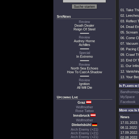
01. Take Thi
02. Leeches
SiteNews
03. Reflect
Review
Death Dealer
04. Dead E
Reign Of Steel
05. Scream
Review
06. Come Cl
Audrey Horne
07. Vacuum
Achilles
08. Pacing D
Special
09. Crawl T
In Extremo
10. End Of 
Review
11. Our Infin
North Sea Echoes
12. Vanishin
How To Cast A Shadow
13. Your Be
Review
Ignition
In Flames im 
All Will Die
Bandhomep
MySpace
Upcoming Live
Facebook
Graz
Wolfmother
Mehr von In 
Rose Tattoo
Innsbruck
News
Wolfmother
17.01.2023:
Dinkelsbühl
08.11.2022:
Arch Enemy (+21)
17.09.2022:
Arch Enemy (+21)
Arch Enemy (+21)
02.08.2022: