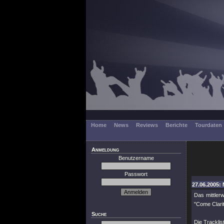
Home
News
Reviews
Berichte
Tourdaten
Anmeldung
Benutzername
Passwort
27.06.2005: 
Das mittler
"Come Clarit
Suche
Die Tracklist