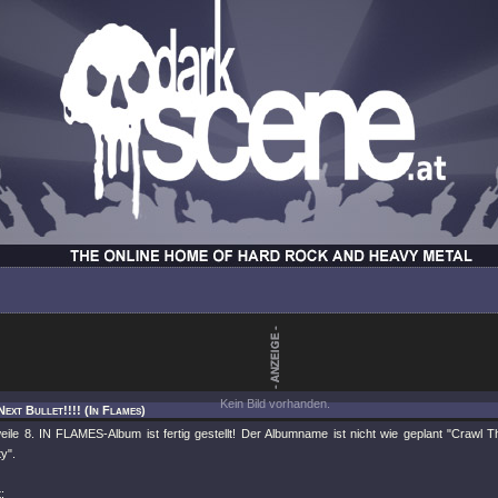
Kein Bild vorhanden.
Next Bullet!!!! (In Flames)
weile 8. IN FLAMES-Album ist fertig gestellt! Der Albumname ist nicht wie geplant "Crawl 
y".
: