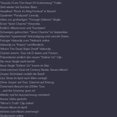
"Sounds From The Heart Of Gothenburg" Trailer.
Sind wieder bei Nuclear Blast.
Headlinen "Rock Im Ring Festival" in Bozen!
Opulenter "Paralyzed" Liveclip.
Video zur großartigen "Through Oblivion" Single.
Erste "Siren Charms" Hörprobe.
Endlich: Albumcover und Tourdates!
Schweigen gebrochen: "Siren Charms" im September.
Machen "spannende" Ankündigung und canceln Dates.
Fetziger Videoclip zum Titeltrack online.
Videoclip zu "Ropes" veröffentlicht.
"Where The Dead Ships Dwell" Videoclip.
Charten enorm. Tour mit Ö-dates und Trivium.
Präsentieren endlich den neuen "Deliver Us" Clip.
Die neue Single steht bereit!
Neue Single "Deliver Us" komm im Mai.
Unterzeichnen Deal mit Century Media. Neues Album!
Jesper Strömblad verläßt die Band!
Linz Show im April nach Wien verlegt!
Ohne Jesper auf Tour. Gitarrist auf Entzug.
Österreich Besuch bei 2009er Tour.
…and the Grammy goes to!
Wieder mal für Auszeichnung nominiert!
Neues Video gedreht
"Mirror's Truth" Clip online!
Neues Album im April!
Vorbote zum Album unterwegs!
Studioreport online