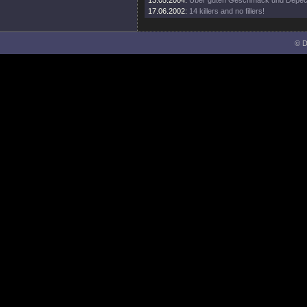
13.05.2004:
Über guten Geschmack und Depe
17.06.2002:
14 killers and no fillers!
© D