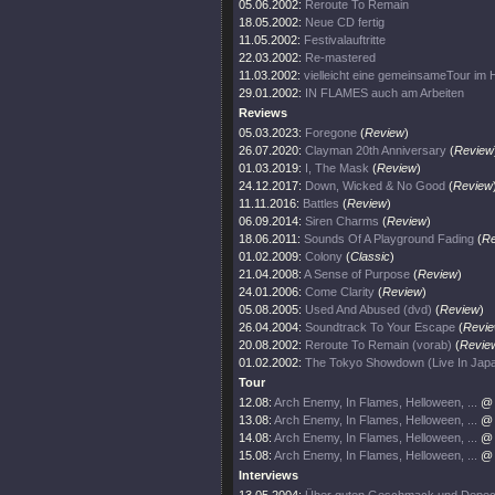
05.06.2002:
Reroute To Remain
18.05.2002:
Neue CD fertig
11.05.2002:
Festivalauftritte
22.03.2002:
Re-mastered
11.03.2002:
vielleicht eine gemeinsameTour im 
29.01.2002:
IN FLAMES auch am Arbeiten
Reviews
05.03.2023:
Foregone
(
Review
)
26.07.2020:
Clayman 20th Anniversary
(
Review
01.03.2019:
I, The Mask
(
Review
)
24.12.2017:
Down, Wicked & No Good
(
Review
11.11.2016:
Battles
(
Review
)
06.09.2014:
Siren Charms
(
Review
)
18.06.2011:
Sounds Of A Playground Fading
(
Re
01.02.2009:
Colony
(
Classic
)
21.04.2008:
A Sense of Purpose
(
Review
)
24.01.2006:
Come Clarity
(
Review
)
05.08.2005:
Used And Abused (dvd)
(
Review
)
26.04.2004:
Soundtrack To Your Escape
(
Revi
20.08.2002:
Reroute To Remain (vorab)
(
Revie
01.02.2002:
The Tokyo Showdown (Live In Jap
Tour
12.08:
Arch Enemy, In Flames, Helloween, ...
@ 
13.08:
Arch Enemy, In Flames, Helloween, ...
@ 
14.08:
Arch Enemy, In Flames, Helloween, ...
@ 
15.08:
Arch Enemy, In Flames, Helloween, ...
@ 
Interviews