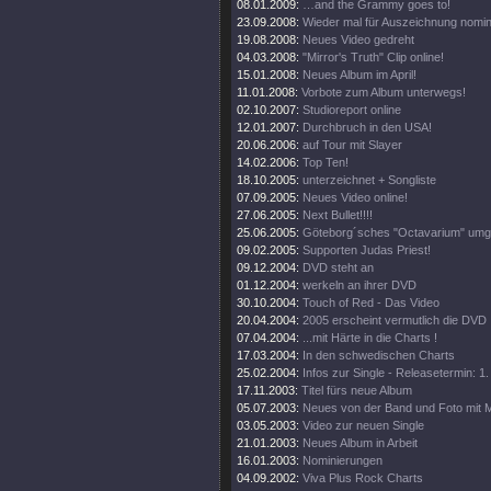
08.01.2009:
…and the Grammy goes to!
23.09.2008:
Wieder mal für Auszeichnung nomini
19.08.2008:
Neues Video gedreht
04.03.2008:
"Mirror's Truth" Clip online!
15.01.2008:
Neues Album im April!
11.01.2008:
Vorbote zum Album unterwegs!
02.10.2007:
Studioreport online
12.01.2007:
Durchbruch in den USA!
20.06.2006:
auf Tour mit Slayer
14.02.2006:
Top Ten!
18.10.2005:
unterzeichnet + Songliste
07.09.2005:
Neues Video online!
27.06.2005:
Next Bullet!!!!
25.06.2005:
Göteborg´sches "Octavarium" umg
09.02.2005:
Supporten Judas Priest!
09.12.2004:
DVD steht an
01.12.2004:
werkeln an ihrer DVD
30.10.2004:
Touch of Red - Das Video
20.04.2004:
2005 erscheint vermutlich die DVD
07.04.2004:
...mit Härte in die Charts !
17.03.2004:
In den schwedischen Charts
25.02.2004:
Infos zur Single - Releasetermin: 1
17.11.2003:
Titel fürs neue Album
05.07.2003:
Neues von der Band und Foto mit
03.05.2003:
Video zur neuen Single
21.01.2003:
Neues Album in Arbeit
16.01.2003:
Nominierungen
04.09.2002:
Viva Plus Rock Charts