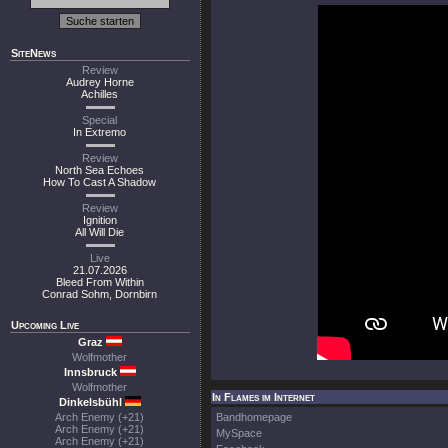
SiteNews
Review
Audrey Horne
Achilles
Special
In Extremo
Review
North Sea Echoes
How To Cast A Shadow
Review
Ignition
All Will Die
Live
21.07.2026
Bleed From Within
Conrad Sohm, Dornbirn
Upcoming Live
Graz
Wolfmother
Innsbruck
Wolfmother
In Flames im Internet
Dinkelsbühl
Arch Enemy (+21)
Bandhomepage
Arch Enemy (+21)
MySpace
Arch Enemy (+21)