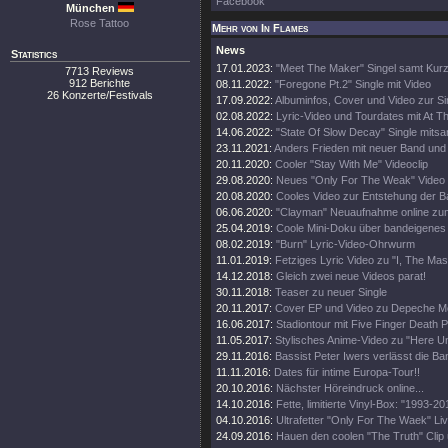
Facebook
München
Rose Tattoo
Mehr von In Flames
News
Statistics
17.01.2023:
"Meet The Maker" Singel samt Kurz
7713 Reviews
912 Berichte
08.11.2022:
"Foregone Pt.2" Single mit Video
26 Konzerte/Festivals
17.09.2022:
Albuminfos, Cover und Video zur Si
02.08.2022:
Lyric-Video und Tourdates mit At T
14.06.2022:
"State Of Slow Decay" Single mitsa
23.11.2021:
Anders Frieden mit neuer Band und
20.11.2020:
Cooler "Stay With Me" Videoclip
29.08.2020:
Neues "Only For The Weak" Video
20.08.2020:
Cooles Video zur Entstehung der 
06.06.2020:
"Clayman" Neuaufnahme online zu
25.04.2019:
Coole Mini-Doku über bandeigenes 
08.02.2019:
"Burn" Lyric-Video-Ohrwurm
11.01.2019:
Fetziges Lyric Video zu "I, The Ma
14.12.2018:
Gleich zwei neue Videos parat!
30.11.2018:
Teaser zu neuer Single
20.11.2017:
Cover EP und Video zu Depeche M
16.06.2017:
Stadiontour mit Five Finger Death 
11.05.2017:
Stylisches Anime-Video zu "Here Un
29.11.2016:
Bassist Peter Iwers verlässt die Ba
11.11.2016:
Dates für intime Europa-Tour!!
20.10.2016:
Nächster Höreindruck online...
14.10.2016:
Fette, limitierte Vinyl-Box: "1993-20
04.10.2016:
Ultrafetter "Only For The Waek" Liv
24.09.2016:
Hauen den coolen "The Truth" Clip 