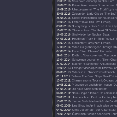
19.09.2016:
Saucooler Videoclip zu "The End".
18.09.2016:
Präsentieren neuen Drummer und fe
16.09.2016:
Überzeugen mit "The Truth" Lyric-V
30.08.2016:
Zeigen den Lyric-Clip zu "The End"
25.08.2016:
Cooler Höreindruck der neuen Sche
19.08.2016:
Fetter "Take This Life" Liveclip!
03.08.2016:
"Everything Is Gone" DVD Live Clip 
15.07.2016:
"Sounds From The Heart Of Gothenb
16.06.2016:
Sind wieder bei Nuclear Blast.
04.03.2015:
Headlinen "Rock Im Ring Festival" 
18.02.2015:
Opulenter "Paralyzed" Liveclip.
17.08.2014:
Video zur großartigen "Through Obli
07.06.2014:
Erste "Siren Charms" Hörprobe.
29.04.2014:
Endlich: Albumcover und Tourdates
13.04.2014:
Schweigen gebrochen: "Siren Char
27.02.2014:
Machen "spannende" Ankündigung 
19.09.2013:
Fetziger Videoclip zum Titeltrack on
06.06.2013:
Videoclip zu "Ropes" veröffentlicht.
01.11.2011:
"Where The Dead Ships Dwell" Video
13.07.2011:
Charten enorm. Tour mit Ö-dates u
19.05.2011:
Präsentieren endlich den neuen "Del
04.05.2011:
Die neue Single steht bereit!
06.04.2011:
Neue Single "Deliver Us" komm im 
28.03.2011:
Unterzeichnen Deal mit Century Me
13.02.2010:
Jesper Strömblad verläßt die Band!
06.02.2009:
Linz Show im April nach Wien verleg
04.02.2009:
Ohne Jesper auf Tour. Gitarrist auf
28.01.2009:
Österreich Besuch bei 2009er Tour