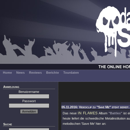
Home
News
Reviews
Berichte
Tourdaten
Anmeldung
Benutzername
Passwort
05.11.2016: Videoclip zu "Save Me" steht bereit.
IN FLAMES
Das neue
Album
"Battles"
ist e
heute liefert die schwedische Metalinstitutio
melodischen 'Save Me' hier an:
Suche