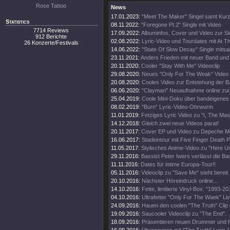
Rose Tattoo
News
17.01.2023:
"Meet The Maker" Singel samt Kurz
Statistics
08.11.2022:
"Foregone Pt.2" Single mit Video
7714 Reviews
17.09.2022:
Albuminfos, Cover und Video zur Si
912 Berichte
02.08.2022:
Lyric-Video und Tourdates mit At T
26 Konzerte/Festivals
14.06.2022:
"State Of Slow Decay" Single mitsa
23.11.2021:
Anders Frieden mit neuer Band und
20.11.2020:
Cooler "Stay With Me" Videoclip
29.08.2020:
Neues "Only For The Weak" Video
20.08.2020:
Cooles Video zur Entstehung der 
06.06.2020:
"Clayman" Neuaufnahme online zu
25.04.2019:
Coole Mini-Doku über bandeigenes 
08.02.2019:
"Burn" Lyric-Video-Ohrwurm
11.01.2019:
Fetziges Lyric Video zu "I, The Ma
14.12.2018:
Gleich zwei neue Videos parat!
20.11.2017:
Cover EP und Video zu Depeche M
16.06.2017:
Stadiontour mit Five Finger Death 
11.05.2017:
Stylisches Anime-Video zu "Here Un
29.11.2016:
Bassist Peter Iwers verlässt die Ba
11.11.2016:
Dates für intime Europa-Tour!!
05.11.2016:
Videoclip zu "Save Me" steht bereit.
20.10.2016:
Nächster Höreindruck online...
14.10.2016:
Fette, limitierte Vinyl-Box: "1993-20
04.10.2016:
Ultrafetter "Only For The Waek" Liv
24.09.2016:
Hauen den coolen "The Truth" Clip 
19.09.2016:
Saucooler Videoclip zu "The End".
18.09.2016:
Präsentieren neuen Drummer und fe