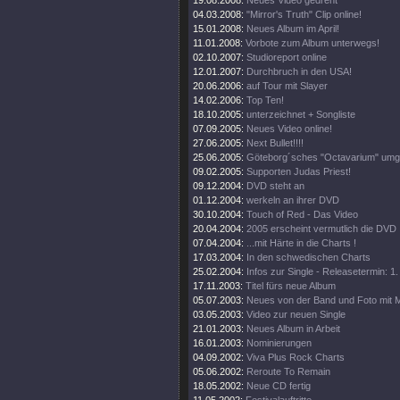
19.08.2008:
Neues Video gedreht
04.03.2008:
"Mirror's Truth" Clip online!
15.01.2008:
Neues Album im April!
11.01.2008:
Vorbote zum Album unterwegs!
02.10.2007:
Studioreport online
12.01.2007:
Durchbruch in den USA!
20.06.2006:
auf Tour mit Slayer
14.02.2006:
Top Ten!
18.10.2005:
unterzeichnet + Songliste
07.09.2005:
Neues Video online!
27.06.2005:
Next Bullet!!!!
25.06.2005:
Göteborg´sches "Octavarium" umg
09.02.2005:
Supporten Judas Priest!
09.12.2004:
DVD steht an
01.12.2004:
werkeln an ihrer DVD
30.10.2004:
Touch of Red - Das Video
20.04.2004:
2005 erscheint vermutlich die DVD
07.04.2004:
...mit Härte in die Charts !
17.03.2004:
In den schwedischen Charts
25.02.2004:
Infos zur Single - Releasetermin: 1
17.11.2003:
Titel fürs neue Album
05.07.2003:
Neues von der Band und Foto mit
03.05.2003:
Video zur neuen Single
21.01.2003:
Neues Album in Arbeit
16.01.2003:
Nominierungen
04.09.2002:
Viva Plus Rock Charts
05.06.2002:
Reroute To Remain
18.05.2002:
Neue CD fertig