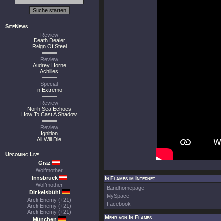
SiteNews
Review
Death Dealer
Reign Of Steel
Review
Audrey Horne
Achilles
Special
In Extremo
Review
North Sea Echoes
How To Cast A Shadow
Review
Ignition
All Will Die
Upcoming Live
Graz
Wolfmother
Innsbruck
In Flames im Internet
Wolfmother
Bandhomepage
Dinkelsbühl
MySpace
Arch Enemy (+21)
Facebook
Arch Enemy (+21)
Arch Enemy (+21)
Mehr von In Flames
München