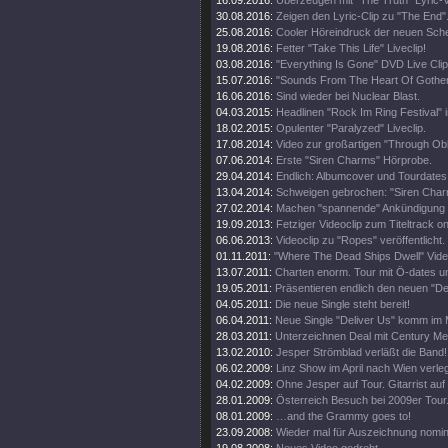
16.09.2016:
Überzeugen mit "The Truth" Lyric-V
30.08.2016:
Zeigen den Lyric-Clip zu "The End"
25.08.2016:
Cooler Höreindruck der neuen Sche
19.08.2016:
Fetter "Take This Life" Liveclip!
03.08.2016:
"Everything Is Gone" DVD Live Clip 
15.07.2016:
"Sounds From The Heart Of Gothenb
16.06.2016:
Sind wieder bei Nuclear Blast.
04.03.2015:
Headlinen "Rock Im Ring Festival" 
18.02.2015:
Opulenter "Paralyzed" Liveclip.
17.08.2014:
Video zur großartigen "Through Obli
07.06.2014:
Erste "Siren Charms" Hörprobe.
29.04.2014:
Endlich: Albumcover und Tourdates
13.04.2014:
Schweigen gebrochen: "Siren Char
27.02.2014:
Machen "spannende" Ankündigung 
19.09.2013:
Fetziger Videoclip zum Titeltrack on
06.06.2013:
Videoclip zu "Ropes" veröffentlicht.
01.11.2011:
"Where The Dead Ships Dwell" Video
13.07.2011:
Charten enorm. Tour mit Ö-dates u
19.05.2011:
Präsentieren endlich den neuen "Del
04.05.2011:
Die neue Single steht bereit!
06.04.2011:
Neue Single "Deliver Us" komm im 
28.03.2011:
Unterzeichnen Deal mit Century Me
13.02.2010:
Jesper Strömblad verläßt die Band!
06.02.2009:
Linz Show im April nach Wien verleg
04.02.2009:
Ohne Jesper auf Tour. Gitarrist auf
28.01.2009:
Österreich Besuch bei 2009er Tour
08.01.2009:
…and the Grammy goes to!
23.09.2008:
Wieder mal für Auszeichnung nomini