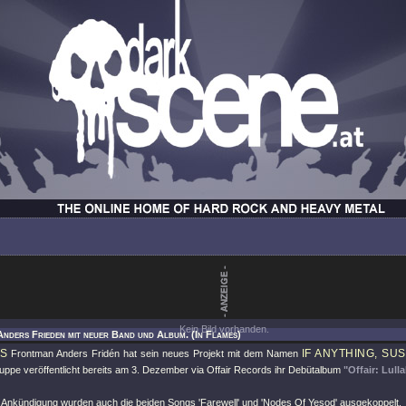
Kein Bild vorhanden.
Anders Frieden mit neuer Band und Album. (In Flames)
ES
IF ANYTHING, SU
Frontman Anders Fridén hat sein neues Projekt mit dem Namen
uppe veröffentlicht bereits am 3. Dezember via Offair Records ihr Debütalbum
"Offair: Lul
 Ankündigung wurden auch die beiden Songs 'Farewell' und 'Nodes Of Yesod' ausgekoppelt.