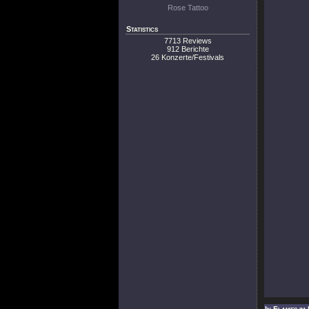
Rose Tattoo
Statistics
7713 Reviews
912 Berichte
26 Konzerte/Festivals