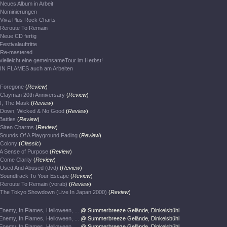
Neues Album in Arbeit
Nominierungen
Viva Plus Rock Charts
Reroute To Remain
Neue CD fertig
Festivalauftritte
Re-mastered
vielleicht eine gemeinsameTour im Herbst!
IN FLAMES auch am Arbeiten
Foregone
(
Review
)
Clayman 20th Anniversary
(
Review
)
I, The Mask
(
Review
)
Down, Wicked & No Good
(
Review
)
Battles
(
Review
)
Siren Charms
(
Review
)
Sounds Of A Playground Fading
(
Review
)
Colony
(
Classic
)
A Sense of Purpose
(
Review
)
Come Clarity
(
Review
)
Used And Abused (dvd)
(
Review
)
Soundtrack To Your Escape
(
Review
)
Reroute To Remain (vorab)
(
Review
)
The Tokyo Showdown (Live In Japan 2000)
(
Review
)
Enemy, In Flames, Helloween, ...
@ Summerbreeze Gelände, Dinkelsbühl
Enemy, In Flames, Helloween, ...
@ Summerbreeze Gelände, Dinkelsbühl
Enemy, In Flames, Helloween, ...
@ Summerbreeze Gelände, Dinkelsbühl