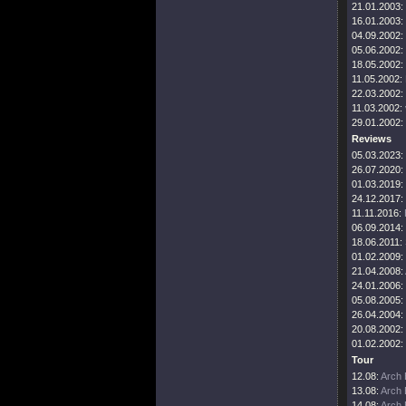
21.01.2003:
16.01.2003:
04.09.2002:
05.06.2002:
18.05.2002:
11.05.2002:
22.03.2002:
11.03.2002:
29.01.2002:
Reviews
05.03.2023:
26.07.2020:
01.03.2019:
24.12.2017:
11.11.2016:
06.09.2014:
18.06.2011:
01.02.2009:
21.04.2008:
24.01.2006:
05.08.2005:
26.04.2004:
20.08.2002:
01.02.2002:
Tour
12.08:
Arch 
13.08:
Arch 
14.08:
Arch 