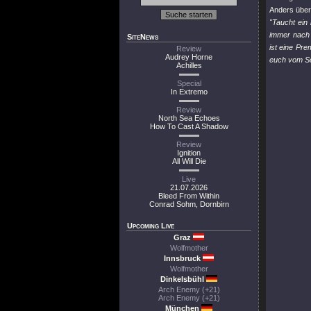
Anders über
"Taucht ein
immer nach 
SiteNews
ist eine Pre
Review
Audrey Horne
euch vom So
Achilles
Special
In Extremo
Review
North Sea Echoes
How To Cast A Shadow
Review
Ignition
All Will Die
Live
21.07.2026
Bleed From Within
Conrad Sohm, Dornbirn
Upcoming Live
Graz
Wolfmother
Innsbruck
Wolfmother
Dinkelsbühl
Arch Enemy (+21)
Arch Enemy (+21)
München