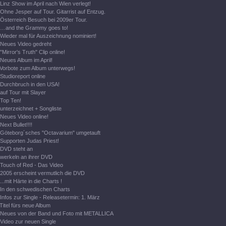
Linz Show im April nach Wien verlegt!
Ohne Jesper auf Tour. Gitarrist auf Entzug.
Österreich Besuch bei 2009er Tour.
…and the Grammy goes to!
Wieder mal für Auszeichnung nominiert!
Neues Video gedreht
"Mirror's Truth" Clip online!
Neues Album im April!
Vorbote zum Album unterwegs!
Studioreport online
Durchbruch in den USA!
auf Tour mit Slayer
Top Ten!
unterzeichnet + Songliste
Neues Video online!
Next Bullet!!!!
Göteborg´sches "Octavarium" umgetauft
Supporten Judas Priest!
DVD steht an
werkeln an ihrer DVD
Touch of Red - Das Video
2005 erscheint vermutlich die DVD
...mit Härte in die Charts !
In den schwedischen Charts
Infos zur Single - Releasetermin: 1. März
Titel fürs neue Album
Neues von der Band und Foto mit METALLICA
Video zur neuen Single