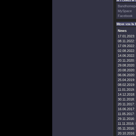
In Flames im 
Bandhomep
MySpace
Facebook
Mehr von In 
News
17.01.2023:
08.11.2022:
17.09.2022:
02.08.2022:
14.06.2022:
20.11.2020:
29.08.2020:
20.08.2020:
06.06.2020:
25.04.2019:
08.02.2019:
11.01.2019:
14.12.2018:
30.11.2018:
20.11.2017:
16.06.2017:
11.05.2017:
29.11.2016:
11.11.2016:
05.11.2016:
20.10.2016: