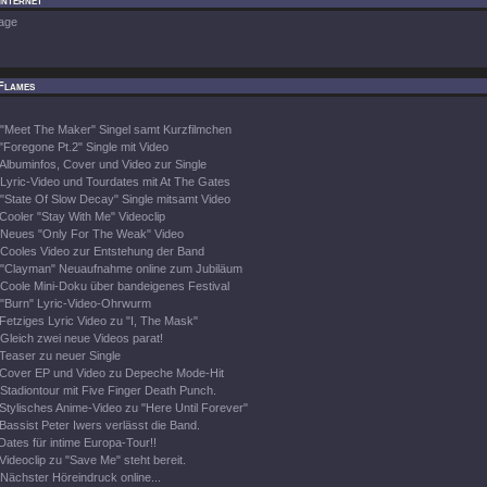
Internet
age
Flames
"Meet The Maker" Singel samt Kurzfilmchen
"Foregone Pt.2" Single mit Video
Albuminfos, Cover und Video zur Single
Lyric-Video und Tourdates mit At The Gates
"State Of Slow Decay" Single mitsamt Video
Cooler "Stay With Me" Videoclip
Neues "Only For The Weak" Video
Cooles Video zur Entstehung der Band
"Clayman" Neuaufnahme online zum Jubiläum
Coole Mini-Doku über bandeigenes Festival
"Burn" Lyric-Video-Ohrwurm
Fetziges Lyric Video zu "I, The Mask"
Gleich zwei neue Videos parat!
Teaser zu neuer Single
Cover EP und Video zu Depeche Mode-Hit
Stadiontour mit Five Finger Death Punch.
Stylisches Anime-Video zu "Here Until Forever"
Bassist Peter Iwers verlässt die Band.
Dates für intime Europa-Tour!!
Videoclip zu "Save Me" steht bereit.
Nächster Höreindruck online...