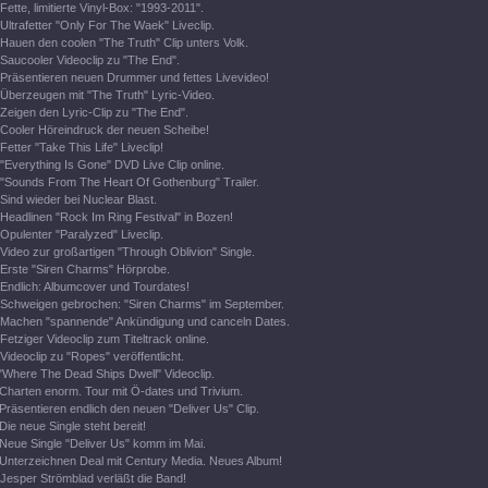
Fette, limitierte Vinyl-Box: "1993-2011".
Ultrafetter "Only For The Waek" Liveclip.
Hauen den coolen "The Truth" Clip unters Volk.
Saucooler Videoclip zu "The End".
Präsentieren neuen Drummer und fettes Livevideo!
Überzeugen mit "The Truth" Lyric-Video.
Zeigen den Lyric-Clip zu "The End".
Cooler Höreindruck der neuen Scheibe!
Fetter "Take This Life" Liveclip!
"Everything Is Gone" DVD Live Clip online.
"Sounds From The Heart Of Gothenburg" Trailer.
Sind wieder bei Nuclear Blast.
Headlinen "Rock Im Ring Festival" in Bozen!
Opulenter "Paralyzed" Liveclip.
Video zur großartigen "Through Oblivion" Single.
Erste "Siren Charms" Hörprobe.
Endlich: Albumcover und Tourdates!
Schweigen gebrochen: "Siren Charms" im September.
Machen "spannende" Ankündigung und canceln Dates.
Fetziger Videoclip zum Titeltrack online.
Videoclip zu "Ropes" veröffentlicht.
"Where The Dead Ships Dwell" Videoclip.
Charten enorm. Tour mit Ö-dates und Trivium.
Präsentieren endlich den neuen "Deliver Us" Clip.
Die neue Single steht bereit!
Neue Single "Deliver Us" komm im Mai.
Unterzeichnen Deal mit Century Media. Neues Album!
Jesper Strömblad verläßt die Band!