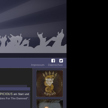
Impressum
Datenschutz
SPICIOUS
am Start und
labies For The Damned"
.