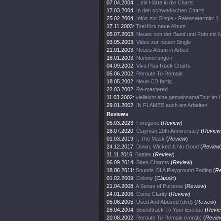
07.04.2004:
...mit Härte in die Charts !
17.03.2004:
In den schwedischen Charts
25.02.2004:
Infos zur Single - Releasetermin: 1
17.11.2003:
Titel fürs neue Album
05.07.2003:
Neues von der Band und Foto mit
03.05.2003:
Video zur neuen Single
21.01.2003:
Neues Album in Arbeit
16.01.2003:
Nominierungen
04.09.2002:
Viva Plus Rock Charts
05.06.2002:
Reroute To Remain
18.05.2002:
Neue CD fertig
22.03.2002:
Re-mastered
11.03.2002:
vielleicht eine gemeinsameTour im 
29.01.2002:
IN FLAMES auch am Arbeiten
Reviews
05.03.2023:
Foregone
(
Review
)
26.07.2020:
Clayman 20th Anniversary
(
Review
01.03.2019:
I, The Mask
(
Review
)
24.12.2017:
Down, Wicked & No Good
(
Review
11.11.2016:
Battles
(
Review
)
06.09.2014:
Siren Charms
(
Review
)
18.06.2011:
Sounds Of A Playground Fading
(
Re
01.02.2009:
Colony
(
Classic
)
21.04.2008:
A Sense of Purpose
(
Review
)
24.01.2006:
Come Clarity
(
Review
)
05.08.2005:
Used And Abused (dvd)
(
Review
)
26.04.2004:
Soundtrack To Your Escape
(
Revi
20.08.2002:
Reroute To Remain (vorab)
(
Revie