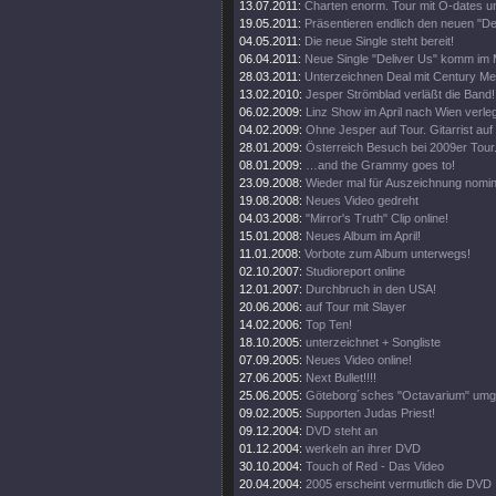
13.07.2011:
Charten enorm. Tour mit Ö-dates u
19.05.2011:
Präsentieren endlich den neuen "Del
04.05.2011:
Die neue Single steht bereit!
06.04.2011:
Neue Single "Deliver Us" komm im 
28.03.2011:
Unterzeichnen Deal mit Century Me
13.02.2010:
Jesper Strömblad verläßt die Band!
06.02.2009:
Linz Show im April nach Wien verleg
04.02.2009:
Ohne Jesper auf Tour. Gitarrist auf
28.01.2009:
Österreich Besuch bei 2009er Tour
08.01.2009:
…and the Grammy goes to!
23.09.2008:
Wieder mal für Auszeichnung nomini
19.08.2008:
Neues Video gedreht
04.03.2008:
"Mirror's Truth" Clip online!
15.01.2008:
Neues Album im April!
11.01.2008:
Vorbote zum Album unterwegs!
02.10.2007:
Studioreport online
12.01.2007:
Durchbruch in den USA!
20.06.2006:
auf Tour mit Slayer
14.02.2006:
Top Ten!
18.10.2005:
unterzeichnet + Songliste
07.09.2005:
Neues Video online!
27.06.2005:
Next Bullet!!!!
25.06.2005:
Göteborg´sches "Octavarium" umg
09.02.2005:
Supporten Judas Priest!
09.12.2004:
DVD steht an
01.12.2004:
werkeln an ihrer DVD
30.10.2004:
Touch of Red - Das Video
20.04.2004:
2005 erscheint vermutlich die DVD