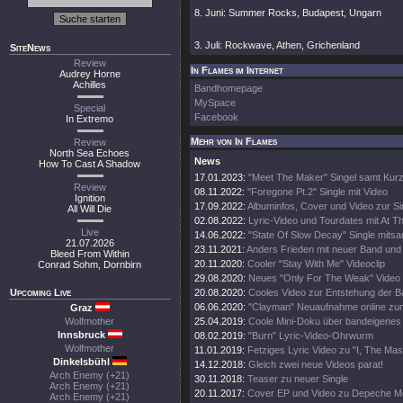
8. Juni: Summer Rocks, Budapest, Ungarn
3. Juli: Rockwave, Athen, Grichenland
SiteNews
Review
In Flames im Internet
Audrey Horne
Achilles
Bandhomepage
MySpace
Special
Facebook
In Extremo
Mehr von In Flames
Review
North Sea Echoes
News
How To Cast A Shadow
17.01.2023:
"Meet The Maker" Singel samt Kurz
Review
08.11.2022:
"Foregone Pt.2" Single mit Video
Ignition
17.09.2022:
Albuminfos, Cover und Video zur Si
All Will Die
02.08.2022:
Lyric-Video und Tourdates mit At T
Live
14.06.2022:
"State Of Slow Decay" Single mitsa
21.07.2026
23.11.2021:
Anders Frieden mit neuer Band und
Bleed From Within
20.11.2020:
Cooler "Stay With Me" Videoclip
Conrad Sohm, Dornbirn
29.08.2020:
Neues "Only For The Weak" Video
Upcoming Live
20.08.2020:
Cooles Video zur Entstehung der 
06.06.2020:
"Clayman" Neuaufnahme online zu
Graz
Wolfmother
25.04.2019:
Coole Mini-Doku über bandeigenes 
Innsbruck
08.02.2019:
"Burn" Lyric-Video-Ohrwurm
Wolfmother
11.01.2019:
Fetziges Lyric Video zu "I, The Ma
Dinkelsbühl
14.12.2018:
Gleich zwei neue Videos parat!
Arch Enemy (+21)
30.11.2018:
Teaser zu neuer Single
Arch Enemy (+21)
20.11.2017:
Cover EP und Video zu Depeche M
Arch Enemy (+21)