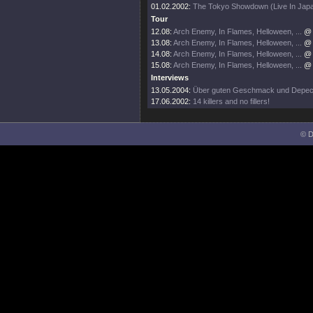
01.02.2002:
The Tokyo Showdown (Live In Jap
Tour
12.08:
Arch Enemy, In Flames, Helloween, ...
@ 
13.08:
Arch Enemy, In Flames, Helloween, ...
@ 
14.08:
Arch Enemy, In Flames, Helloween, ...
@ 
15.08:
Arch Enemy, In Flames, Helloween, ...
@ 
Interviews
13.05.2004:
Über guten Geschmack und Depe
17.06.2002:
14 killers and no fillers!
© D