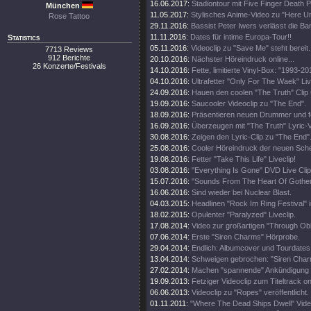
16.06.2017:
Stadiontour mit Five Finger Death 
München
11.05.2017:
Stylisches Anime-Video zu "Here Un
Rose Tattoo
29.11.2016:
Bassist Peter Iwers verlässt die Ba
11.11.2016:
Dates für intime Europa-Tour!!
Statistics
05.11.2016:
Videoclip zu "Save Me" steht bereit.
7713 Reviews
912 Berichte
20.10.2016:
Nächster Höreindruck online...
26 Konzerte/Festivals
14.10.2016:
Fette, limitierte Vinyl-Box: "1993-20
04.10.2016:
Ultrafetter "Only For The Waek" Liv
24.09.2016:
Hauen den coolen "The Truth" Clip 
19.09.2016:
Saucooler Videoclip zu "The End".
18.09.2016:
Präsentieren neuen Drummer und fe
16.09.2016:
Überzeugen mit "The Truth" Lyric-V
30.08.2016:
Zeigen den Lyric-Clip zu "The End"
25.08.2016:
Cooler Höreindruck der neuen Sche
19.08.2016:
Fetter "Take This Life" Liveclip!
03.08.2016:
"Everything Is Gone" DVD Live Clip 
15.07.2016:
"Sounds From The Heart Of Gothenb
16.06.2016:
Sind wieder bei Nuclear Blast.
04.03.2015:
Headlinen "Rock Im Ring Festival" 
18.02.2015:
Opulenter "Paralyzed" Liveclip.
17.08.2014:
Video zur großartigen "Through Obli
07.06.2014:
Erste "Siren Charms" Hörprobe.
29.04.2014:
Endlich: Albumcover und Tourdates
13.04.2014:
Schweigen gebrochen: "Siren Char
27.02.2014:
Machen "spannende" Ankündigung 
19.09.2013:
Fetziger Videoclip zum Titeltrack on
06.06.2013:
Videoclip zu "Ropes" veröffentlicht.
01.11.2011:
"Where The Dead Ships Dwell" Video