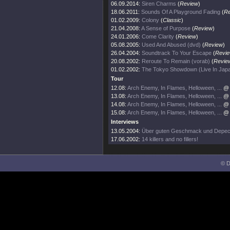
06.09.2014:
Siren Charms
(
Review
)
18.06.2011:
Sounds Of A Playground Fading
(
Re
01.02.2009:
Colony
(
Classic
)
21.04.2008:
A Sense of Purpose
(
Review
)
24.01.2006:
Come Clarity
(
Review
)
05.08.2005:
Used And Abused (dvd)
(
Review
)
26.04.2004:
Soundtrack To Your Escape
(
Revi
20.08.2002:
Reroute To Remain (vorab)
(
Revie
01.02.2002:
The Tokyo Showdown (Live In Jap
Tour
12.08:
Arch Enemy, In Flames, Helloween, ...
@ 
13.08:
Arch Enemy, In Flames, Helloween, ...
@ 
14.08:
Arch Enemy, In Flames, Helloween, ...
@ 
15.08:
Arch Enemy, In Flames, Helloween, ...
@ 
Interviews
13.05.2004:
Über guten Geschmack und Depe
17.06.2002:
14 killers and no fillers!
© D