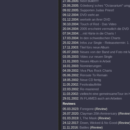
27.06.2005:
Next Bullet!!!!
25.06.2005:
Göteborg´sches "Octavarium" umg
09.02.2005:
Supporten Judas Priest!
09.12.2004:
DVD steht an
01.12.2004:
werkeln an ihrer DVD
30.10.2004:
Touch of Red - Das Video
20.04.2004:
2005 erscheint vermutlich die DVD
07.04.2004:
...mit Härte in die Charts !
17.03.2004:
In den schwedischen Charts
25.02.2004:
Infos zur Single - Releasetermin: 1
17.11.2003:
Titel fürs neue Album
05.07.2003:
Neues von der Band und Foto mit
03.05.2003:
Video zur neuen Single
21.01.2003:
Neues Album in Arbeit
16.01.2003:
Nominierungen
04.09.2002:
Viva Plus Rock Charts
05.06.2002:
Reroute To Remain
18.05.2002:
Neue CD fertig
11.05.2002:
Festivalauftritte
22.03.2002:
Re-mastered
11.03.2002:
vielleicht eine gemeinsameTour im 
29.01.2002:
IN FLAMES auch am Arbeiten
Reviews
05.03.2023:
Foregone
(
Review
)
26.07.2020:
Clayman 20th Anniversary
(
Review
01.03.2019:
I, The Mask
(
Review
)
24.12.2017:
Down, Wicked & No Good
(
Review
11.11.2016:
Battles
(
Review
)