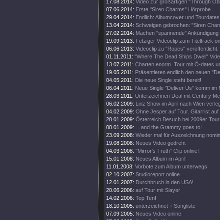
17.08.2014:
Video zur großartigen "Through Obli
07.06.2014:
Erste "Siren Charms" Hörprobe.
29.04.2014:
Endlich: Albumcover und Tourdates
13.04.2014:
Schweigen gebrochen: "Siren Char
27.02.2014:
Machen "spannende" Ankündigung 
19.09.2013:
Fetziger Videoclip zum Titeltrack on
06.06.2013:
Videoclip zu "Ropes" veröffentlicht.
01.11.2011:
"Where The Dead Ships Dwell" Video
13.07.2011:
Charten enorm. Tour mit Ö-dates u
19.05.2011:
Präsentieren endlich den neuen "Del
04.05.2011:
Die neue Single steht bereit!
06.04.2011:
Neue Single "Deliver Us" komm im 
28.03.2011:
Unterzeichnen Deal mit Century Me
06.02.2009:
Linz Show im April nach Wien verleg
04.02.2009:
Ohne Jesper auf Tour. Gitarrist auf
28.01.2009:
Österreich Besuch bei 2009er Tour
08.01.2009:
…and the Grammy goes to!
23.09.2008:
Wieder mal für Auszeichnung nomini
19.08.2008:
Neues Video gedreht
04.03.2008:
"Mirror's Truth" Clip online!
15.01.2008:
Neues Album im April!
11.01.2008:
Vorbote zum Album unterwegs!
02.10.2007:
Studioreport online
12.01.2007:
Durchbruch in den USA!
20.06.2006:
auf Tour mit Slayer
14.02.2006:
Top Ten!
18.10.2005:
unterzeichnet + Songliste
07.09.2005:
Neues Video online!