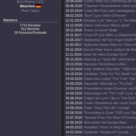
20.08.2020:
Cooles Video zur Entstehung der 
Arch Enemy (+21)
06.06.2020:
"Clayman" Neuaufnahme online zu
München
Rose Tattoo
25.04.2019:
Coole Mini-Doku über bandeigenes 
08.02.2019:
"Burn" Lyric-Video-Ohrwurm
Statistics
11.01.2019:
Fetziges Lyric Video zu "I, The Ma
7714 Reviews
14.12.2018:
Gleich zwei neue Videos parat!
912 Berichte
30.11.2018:
Teaser zu neuer Single
26 Konzerte/Festivals
20.11.2017:
Cover EP und Video zu Depeche M
16.06.2017:
Stadiontour mit Five Finger Death 
11.05.2017:
Stylisches Anime-Video zu "Here Un
29.11.2016:
Bassist Peter Iwers verlässt die Ba
11.11.2016:
Dates für intime Europa-Tour!!
05.11.2016:
Videoclip zu "Save Me" steht bereit.
20.10.2016:
Nächster Höreindruck online...
14.10.2016:
Fette, limitierte Vinyl-Box: "1993-20
04.10.2016:
Ultrafetter "Only For The Waek" Liv
24.09.2016:
Hauen den coolen "The Truth" Clip 
19.09.2016:
Saucooler Videoclip zu "The End".
18.09.2016:
Präsentieren neuen Drummer und fe
16.09.2016:
Überzeugen mit "The Truth" Lyric-V
30.08.2016:
Zeigen den Lyric-Clip zu "The End"
25.08.2016:
Cooler Höreindruck der neuen Sche
19.08.2016:
Fetter "Take This Life" Liveclip!
03.08.2016:
"Everything Is Gone" DVD Live Clip 
15.07.2016:
"Sounds From The Heart Of Gothenb
16.06.2016:
Sind wieder bei Nuclear Blast.
04.03.2015:
Headlinen "Rock Im Ring Festival" 
18.02.2015:
Opulenter "Paralyzed" Liveclip.