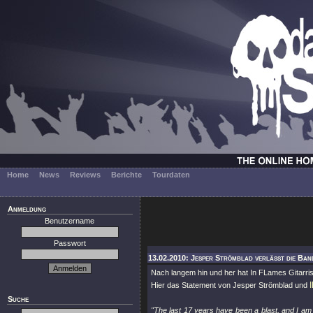
Home
News
Reviews
Berichte
Tourdaten
Anmeldung
Benutzername
Passwort
13.02.2010: Jesper Strömblad verläßt die Band
Nach langem hin und her hat In FLames Gitarri
Hier das Statement von Jesper Strömblad und
Suche
"The last 17 years have been a blast, and I am 