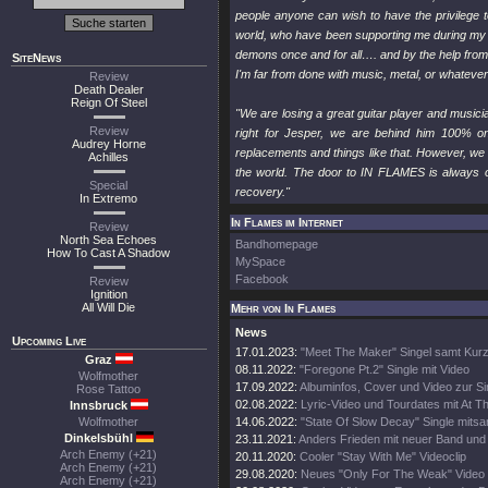
people anyone can wish to have the privilege t
world, who have been supporting me during my di
demons once and for all…. and by the help from
SiteNews
I'm far from done with music, metal, or whatever
Review
Death Dealer
Reign Of Steel
"We are losing a great guitar player and musician
Review
right for Jesper, we are behind him 100% on 
Audrey Horne
replacements and things like that. However, we
Achilles
the world. The door to IN FLAMES is always 
Special
recovery."
In Extremo
In Flames im Internet
Review
North Sea Echoes
Bandhomepage
How To Cast A Shadow
MySpace
Facebook
Review
Ignition
All Will Die
Mehr von In Flames
News
Upcoming Live
17.01.2023:
"Meet The Maker" Singel samt Kurz
Graz
08.11.2022:
"Foregone Pt.2" Single mit Video
Wolfmother
17.09.2022:
Albuminfos, Cover und Video zur Si
Rose Tattoo
02.08.2022:
Lyric-Video und Tourdates mit At T
Innsbruck
Wolfmother
14.06.2022:
"State Of Slow Decay" Single mitsa
Dinkelsbühl
23.11.2021:
Anders Frieden mit neuer Band und
Arch Enemy (+21)
20.11.2020:
Cooler "Stay With Me" Videoclip
Arch Enemy (+21)
29.08.2020:
Neues "Only For The Weak" Video
Arch Enemy (+21)