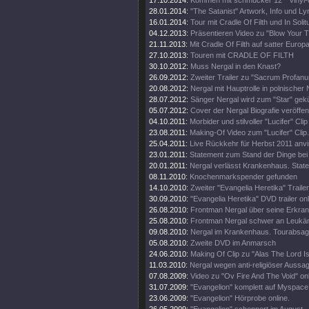
17.10.2014:
Kommen mit schmucker 12" "vinyl-o
28.01.2014:
"The Satanist" Artwork, Info und Lyr
16.01.2014:
Tour mit Cradle Of Filth und In Solit
04.12.2013:
Präsentieren Video zu "Blow Your T
21.11.2013:
Mit Cradle Of Filth auf satter Europa
27.10.2013:
Touren mit CRADLE OF FILTH
30.10.2012:
Muss Nergal in den Knast?
26.09.2012:
Zweiter Trailer zu "Sacrum Profanu
20.08.2012:
Nergal mit Hauptrolle in polnische
28.07.2012:
Sänger Nergal wird zum "Star" gekü
05.07.2012:
Cover der Nergal Biografie veröffent
04.10.2011:
Morbider und stilvoller "Lucifer" Clip
23.08.2011:
Making-Of Video zum "Lucifer" Clip.
25.04.2011:
Live Rückkehr für Herbst 2011 anvis
23.01.2011:
Statement zum Stand der Dinge bei
20.01.2011:
Nergal verlässt Krankenhaus. State
08.11.2010:
Knochenmarkspender gefunden
14.10.2010:
Zweiter "Evangelia Heretika" Trailer
30.09.2010:
"Evangelia Heretika" DVD trailer onl
26.08.2010:
Frontman Nergal über seine Erkra
25.08.2010:
Frontman Nergal schwer an Leukäm
09.08.2010:
Nergal im Krankenhaus. Tourabsag
05.08.2010:
Zweite DVD im Anmarsch
24.06.2010:
Making Of Clip zu "Alas The Lord I
11.03.2010:
Nergal wegen anti-religiöser Aussag
07.08.2009:
Video zu "Ov Fire And The Void" on
31.07.2009:
"Evangelion" komplett auf Myspace
23.06.2009:
"Evangelion" Hörprobe online.