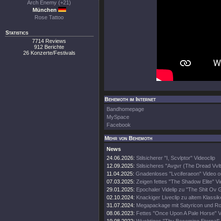
Arch Enemy (+21)
München
Rose Tattoo
Statistics
7714 Reviews
912 Berichte
26 Konzerte/Festivals
Behemoth im Internet
Bandhomepage
MySpace
Facebook
Mehr von Behemoth
News
24.06.2026:
Stilsicherer "I, Scvlptor" Videoclip
12.09.2025:
Stilsicheres "Avgvr (The Dread Vvlt
11.04.2025:
Gnadenloses "Lvciferaeon" Video o
07.03.2025:
Zeigen fettes "The Shadow Elite" V
29.01.2025:
Epochaler Videlip zu "The Shit Ov 
02.10.2024:
Knackiger Liveclip zu altem Klassik
31.07.2024:
Megapackage mit Satyricon und Rot
08.06.2023:
Fettes "Once Upon A Pale Horse" 