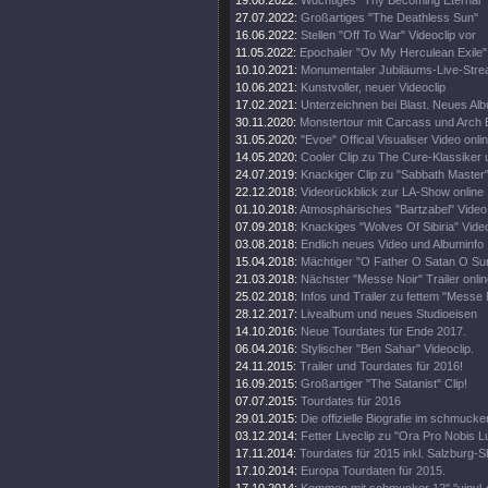
19.08.2022:
Wuchtiges "Thy Becoming Eternal"
27.07.2022:
Großartiges "The Deathless Sun"
16.06.2022:
Stellen "Off To War" Videoclip vor
11.05.2022:
Epochaler "Ov My Herculean Exile" 
10.10.2021:
Monumentaler Jubiläums-Live-Stre
10.06.2021:
Kunstvoller, neuer Videoclip
17.02.2021:
Unterzeichnen bei Blast. Neues Al
30.11.2020:
Monstertour mit Carcass und Arch
31.05.2020:
"Evoe" Offical Visualiser Video onli
14.05.2020:
Cooler Clip zu The Cure-Klassiker
24.07.2019:
Knackiger Clip zu "Sabbath Master
22.12.2018:
Videorückblick zur LA-Show online
01.10.2018:
Atmosphärisches "Bartzabel" Video
07.09.2018:
Knackiges "Wolves Of Sibiria" Vide
03.08.2018:
Endlich neues Video und Albuminfo
15.04.2018:
Mächtiger "O Father O Satan O Sun
21.03.2018:
Nächster "Messe Noir" Trailer onli
25.02.2018:
Infos und Trailer zu fettem "Messe
28.12.2017:
Livealbum und neues Studioeisen
14.10.2016:
Neue Tourdates für Ende 2017.
06.04.2016:
Stylischer "Ben Sahar" Videoclip.
24.11.2015:
Trailer und Tourdates für 2016!
16.09.2015:
Großartiger "The Satanist" Clip!
07.07.2015:
Tourdates für 2016
29.01.2015:
Die offizielle Biografie im schmuck
03.12.2014:
Fetter Liveclip zu "Ora Pro Nobis Lu
17.11.2014:
Tourdates für 2015 inkl. Salzburg-
17.10.2014:
Europa Tourdaten für 2015.