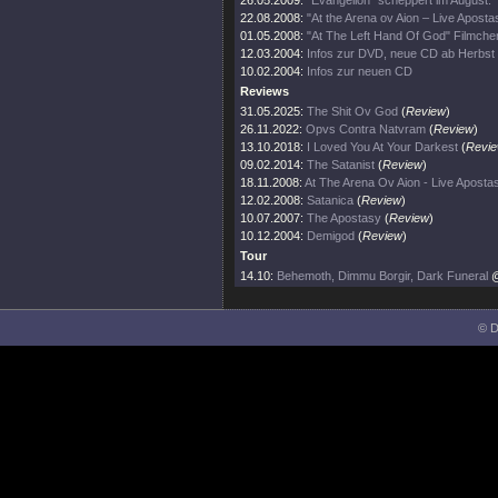
26.05.2009:
"Evangelion" scheppert im August.
22.08.2008:
"At the Arena ov Aion – Live Aposta
01.05.2008:
"At The Left Hand Of God" Filmchen
12.03.2004:
Infos zur DVD, neue CD ab Herbst
10.02.2004:
Infos zur neuen CD
Reviews
31.05.2025:
The Shit Ov God
(
Review
)
26.11.2022:
Opvs Contra Natvram
(
Review
)
13.10.2018:
I Loved You At Your Darkest
(
Revi
09.02.2014:
The Satanist
(
Review
)
18.11.2008:
At The Arena Ov Aion - Live Aposta
12.02.2008:
Satanica
(
Review
)
10.07.2007:
The Apostasy
(
Review
)
10.12.2004:
Demigod
(
Review
)
Tour
14.10:
Behemoth, Dimmu Borgir, Dark Funeral
@
© D