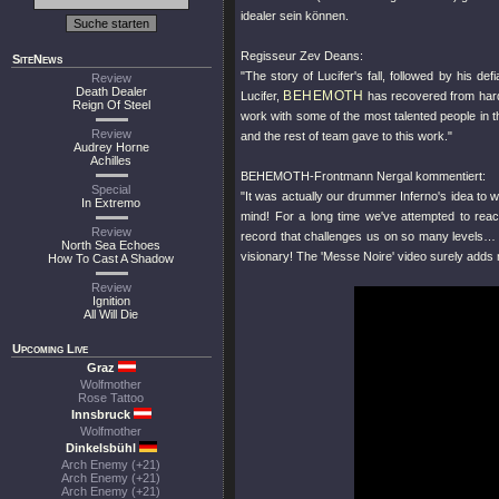
idealer sein können.
Regisseur Zev Deans:
SiteNews
"The story of Lucifer's fall, followed by his de
Review
Death Dealer
BEHEMOTH
Lucifer,
has recovered from hards
Reign Of Steel
work with some of the most talented people in 
Review
and the rest of team gave to this work."
Audrey Horne
Achilles
BEHEMOTH-Frontmann Nergal kommentiert:
Special
"It was actually our drummer Inferno's idea to
In Extremo
mind! For a long time we've attempted to reac
Review
record that challenges us on so many levels… 
North Sea Echoes
visionary! The 'Messe Noire' video surely adds
How To Cast A Shadow
Review
Ignition
All Will Die
Upcoming Live
Graz
Wolfmother
Rose Tattoo
Innsbruck
Wolfmother
Dinkelsbühl
Arch Enemy (+21)
Arch Enemy (+21)
Arch Enemy (+21)