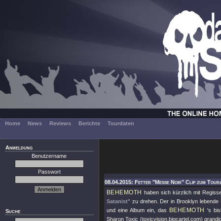
Home
News
Reviews
Berichte
Tourdaten
Anmeldung
Benutzername
Passwort
08.04.2015: Fetter "Messe Noir" Clip zum Tour
BEHEMOTH
haben sich kürzlich mit Regis
Satanist"
zu drehen. Der in Brooklyn lebende R
BEHEMOTH
und eine Album ein, das
's bis
Suche
Sharon Toxic (toxicvision.bigcartel.com) grandi