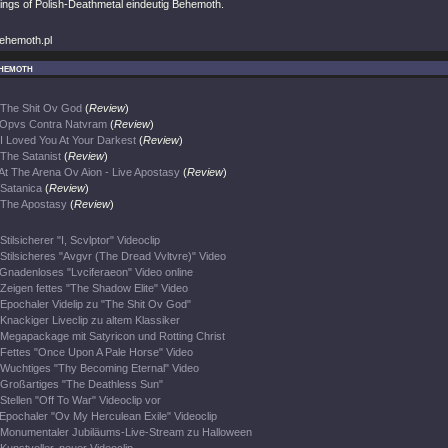
ings of Polish-Deathmetal eindeutig Behemoth.
behemoth.pl
hemoth
The Shit Ov God
(
Review
)
Opvs Contra Natvram
(
Review
)
I Loved You At Your Darkest
(
Review
)
The Satanist
(
Review
)
At The Arena Ov Aion - Live Apostasy
(
Review
)
Satanica
(
Review
)
The Apostasy
(
Review
)
Stilsicherer "I, Scvlptor" Videoclip
Stilsicheres "Avgvr (The Dread Vvltvre)" Video
Gnadenloses "Lvciferaeon" Video online
Zeigen fettes "The Shadow Elite" Video
Epochaler Videlip zu "The Shit Ov God"
Knackiger Liveclip zu altem Klassiker
Megapackage mit Satyricon und Rotting Christ
Fettes "Once Upon A Pale Horse" Video
Wuchtiges "Thy Becoming Eternal" Video
Großartiges "The Deathless Sun"
Stellen "Off To War" Videoclip vor
Epochaler "Ov My Herculean Exile" Videoclip
Monumentaler Jubiläums-Live-Stream zu Halloween