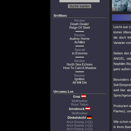
SiteNews
Review
Death Dealer
Leicht war 
Reign Of Steel
immer öfter
Review
die doch fe
Audrey Horne
Achilles
Variante vo
Special
In Extremo
Neben den E
ANGEL, oder
Review
Nephilim Ris
North Sea Echoes
How To Cast A Shadow
ganz außen v
Review
Ignition
Besonders i
All Will Die
Soli Einspre
weil hier a
Upcoming Live
Sprechgesan
Graz
Wolfmother
Rose Tattoo
Produziert 
Innsbruck
Flames), und
Wolfmother
Dinkelsbühl
Wie schon er
Arch Enemy (+21)
Arch Enemy (+21)
in ihren Ba
Arch Enemy (+21)