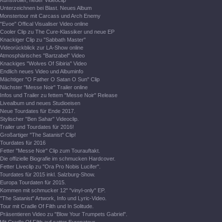
Kunstvoller, neuer Videoclip
Unterzeichnen bei Blast. Neues Album
Monstertour mit Carcass und Arch Enemy
"Evoe" Offical Visualiser Video online
Cooler Clip zu The Cure-Klassiker und neue EP
Knackiger Clip zu "Sabbath Master"
Videorückblick zur LA-Show online
Atmosphärisches "Bartzabel" Video
Knackiges "Wolves Of Sibiria" Video
Endlich neues Video und Albuminfo
Mächtiger "O Father O Satan O Sun" Clip
Nächster "Messe Noir" Trailer online
Infos und Trailer zu fettem "Messe Noir" Release
Livealbum und neues Studioeisen
Neue Tourdates für Ende 2017.
Stylischer "Ben Sahar" Videoclip.
Trailer und Tourdates für 2016!
Großartiger "The Satanist" Clip!
Tourdates für 2016
Fetter "Messe Noir" Clip zum Tourauftakt.
Die offizielle Biografie im schmucken Hardcover.
Fetter Liveclip zu "Ora Pro Nobis Lucifer".
Tourdates für 2015 inkl. Salzburg-Show.
Europa Tourdaten für 2015.
Kommen mit schmucker 12" "vinyl-only" EP.
"The Satanist" Artwork, Info und Lyric-Video.
Tour mit Cradle Of Filth und In Solitude.
Präsentieren Video zu "Blow Your Trumpets Gabriel".