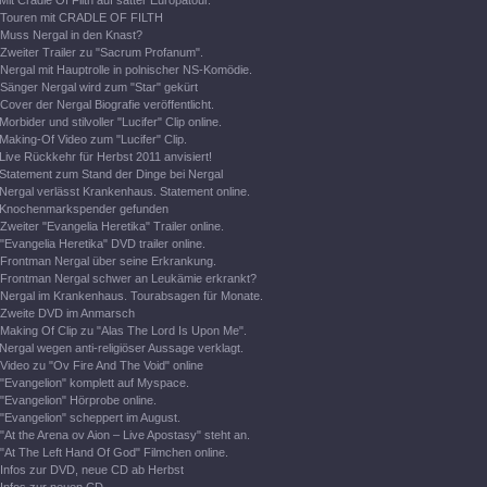
Mit Cradle Of Filth auf satter Europatour.
Touren mit CRADLE OF FILTH
Muss Nergal in den Knast?
Zweiter Trailer zu "Sacrum Profanum".
Nergal mit Hauptrolle in polnischer NS-Komödie.
Sänger Nergal wird zum "Star" gekürt
Cover der Nergal Biografie veröffentlicht.
Morbider und stilvoller "Lucifer" Clip online.
Making-Of Video zum "Lucifer" Clip.
Live Rückkehr für Herbst 2011 anvisiert!
Statement zum Stand der Dinge bei Nergal
Nergal verlässt Krankenhaus. Statement online.
Knochenmarkspender gefunden
Zweiter "Evangelia Heretika" Trailer online.
"Evangelia Heretika" DVD trailer online.
Frontman Nergal über seine Erkrankung.
Frontman Nergal schwer an Leukämie erkrankt?
Nergal im Krankenhaus. Tourabsagen für Monate.
Zweite DVD im Anmarsch
Making Of Clip zu "Alas The Lord Is Upon Me".
Nergal wegen anti-religiöser Aussage verklagt.
Video zu "Ov Fire And The Void" online
"Evangelion" komplett auf Myspace.
"Evangelion" Hörprobe online.
"Evangelion" scheppert im August.
"At the Arena ov Aion – Live Apostasy" steht an.
"At The Left Hand Of God" Filmchen online.
Infos zur DVD, neue CD ab Herbst