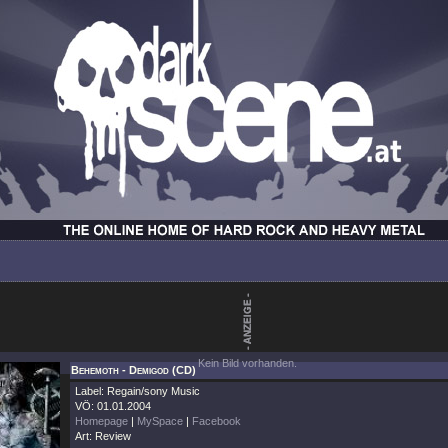
Kein Bild vorhanden.
Behemoth - Demigod (CD)
Label: Regain/sony Music
VÖ: 01.01.2004
Homepage
|
MySpace
|
Facebook
Art: Review