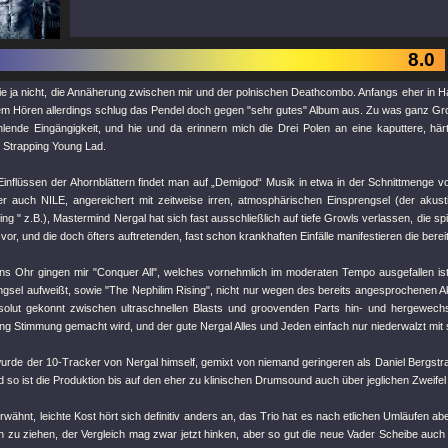
8.0
sie ja nicht, die Annäherung zwischen mir und der polnischen Deathcombo. Anfangs eher in H
em Hören allerdings schlug das Pendel doch gegen "sehr gutes" Album aus. Zu was ganz Gr
hlende Eingängigkeit, und hie und da erinnern mich die Drei Polen an eine kaputtere, här
n Strapping Young Lad.
inflüssen der Ahornblättern findet man auf „Demigod“ Musik in etwa in der Schnittmeng
 auch NILE, angereichert mit zeitweise irren, atmosphärischen Einsprengsel (der akus
ing " z.B.), Mastermind Nergal hat sich fast ausschließlich auf tiefe Growls verlassen, die sp
or, und die doch öfters auftretenden, fast schon krankhaften Einfälle manifestieren die berei
ns Ohr gingen mir "Conquer All", welches vornehmlich im moderaten Tempo ausgefallen ist 
ngsel aufweißt, sowie "The Nephilim Rising", nicht nur wegen des bereits angesprochenen Aku
bsolut gekonnt zwischen ultraschnellen Blasts und groovenden Parts hin- und hergewechs
g Stimmung gemacht wird, und der gute Nergal Alles und Jeden einfach nur niederwalzt mit
wurde der 10-Tracker von Nergal himself, gemixt von niemand geringeren als Daniel Bergst
 so ist die Produktion bis auf den eher zu klinischen Drumsound auch über jeglichen Zweifel
wähnt, leichte Kost hört sich definitiv anders an, das Trio hat es nach etlichen Umläufen abe
nn zu ziehen, der Vergleich mag zwar jetzt hinken, aber so gut die neue Vader Scheibe auch