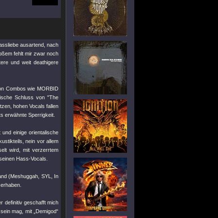
assliebe ausartend, nach
oßem fehlt mir zwar noch
tere und weit deathigere
e von Combos wie MORBID
tische Schluss von "The
itzen, hohen Vocals fallen
ts erwähnte Sperrigkeit.
und einige orientalische
stikteils, nein vor allem
elt wird, mit verzerrtem
 seinen Hass-Vocals.
rand (Meshuggah, SYL, In
 erhaben.
r definitiv geschafft mich
 sein mag, mit „Demigod“