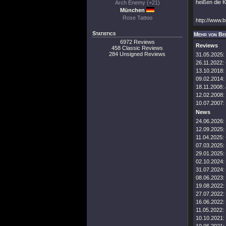
heißen die K
Arch Enemy (+21)
München
Rose Tattoo
http://www.
Statistics
Mehr von Be
6972 Reviews
Reviews
458 Classic Reviews
284 Unsigned Reviews
31.05.2025:
26.11.2022:
13.10.2018:
09.02.2014:
18.11.2008:
12.02.2008:
10.07.2007:
News
24.06.2026:
12.09.2025:
11.04.2025:
07.03.2025:
29.01.2025:
02.10.2024:
31.07.2024:
08.06.2023:
19.08.2022:
27.07.2022:
16.06.2022:
11.05.2022:
10.10.2021: