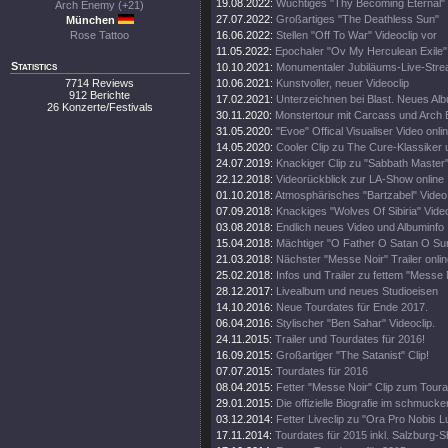
19.08.2022:
Wuchtiges "Thy Becoming Eternal"
Arch Enemy (+21)
27.07.2022:
Großartiges "The Deathless Sun"
München
Rose Tattoo
16.06.2022:
Stellen "Off To War" Videoclip vor
11.05.2022:
Epochaler "Ov My Herculean Exile" 
Statistics
10.10.2021:
Monumentaler Jubiläums-Live-Stre
7714 Reviews
10.06.2021:
Kunstvoller, neuer Videoclip
912 Berichte
17.02.2021:
Unterzeichnen bei Blast. Neues Al
26 Konzerte/Festivals
30.11.2020:
Monstertour mit Carcass und Arch
31.05.2020:
"Evoe" Offical Visualiser Video onli
14.05.2020:
Cooler Clip zu The Cure-Klassiker
24.07.2019:
Knackiger Clip zu "Sabbath Master
22.12.2018:
Videorückblick zur LA-Show online
01.10.2018:
Atmosphärisches "Bartzabel" Video
07.09.2018:
Knackiges "Wolves Of Sibiria" Vide
03.08.2018:
Endlich neues Video und Albuminfo
15.04.2018:
Mächtiger "O Father O Satan O Sun
21.03.2018:
Nächster "Messe Noir" Trailer onli
25.02.2018:
Infos und Trailer zu fettem "Messe
28.12.2017:
Livealbum und neues Studioeisen
14.10.2016:
Neue Tourdates für Ende 2017.
06.04.2016:
Stylischer "Ben Sahar" Videoclip.
24.11.2015:
Trailer und Tourdates für 2016!
16.09.2015:
Großartiger "The Satanist" Clip!
07.07.2015:
Tourdates für 2016
08.04.2015:
Fetter "Messe Noir" Clip zum Toura
29.01.2015:
Die offizielle Biografie im schmuck
03.12.2014:
Fetter Liveclip zu "Ora Pro Nobis Lu
17.11.2014:
Tourdates für 2015 inkl. Salzburg-