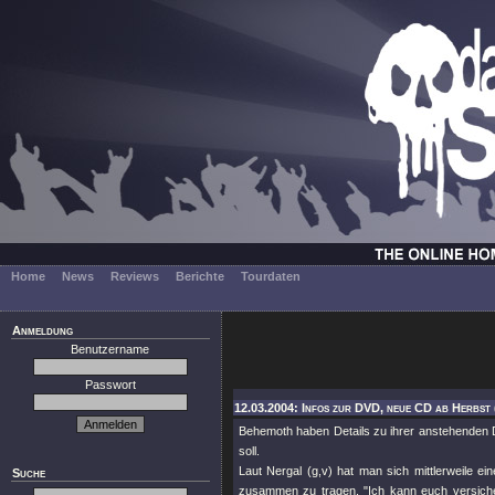
Home
News
Reviews
Berichte
Tourdaten
Anmeldung
Benutzername
Passwort
12.03.2004: Infos zur DVD, neue CD ab Herbst
Behemoth haben Details zu ihrer anstehenden 
soll.
Laut Nergal (g,v) hat man sich mittlerweile e
Suche
zusammen zu tragen. "Ich kann euch versiche