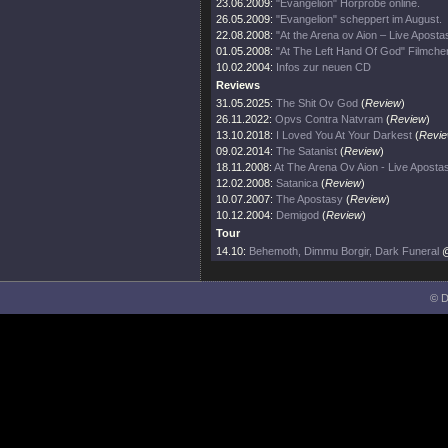
23.06.2009:
"Evangelion" Hörprobe online.
26.05.2009:
"Evangelion" scheppert im August.
22.08.2008:
"At the Arena ov Aion – Live Aposta
01.05.2008:
"At The Left Hand Of God" Filmchen
10.02.2004:
Infos zur neuen CD
Reviews
31.05.2025:
The Shit Ov God
(
Review
)
26.11.2022:
Opvs Contra Natvram
(
Review
)
13.10.2018:
I Loved You At Your Darkest
(
Revi
09.02.2014:
The Satanist
(
Review
)
18.11.2008:
At The Arena Ov Aion - Live Aposta
12.02.2008:
Satanica
(
Review
)
10.07.2007:
The Apostasy
(
Review
)
10.12.2004:
Demigod
(
Review
)
Tour
14.10:
Behemoth, Dimmu Borgir, Dark Funeral
@
© D