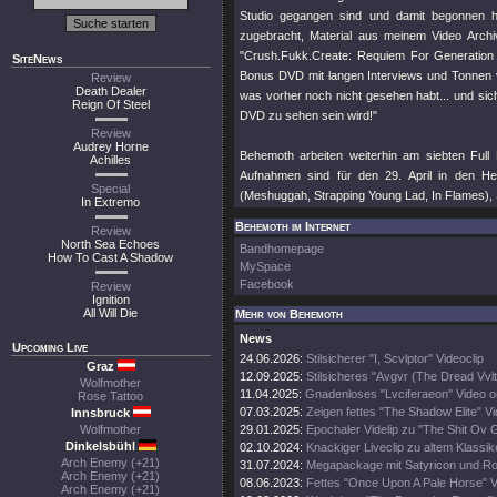
Studio gegangen sind und damit begonnen h
zugebracht, Material aus meinem Video Arch
"Crush.Fukk.Create: Requiem For Generation 
SiteNews
Bonus DVD mit langen Interviews und Tonnen v
Review
Death Dealer
was vorher noch nicht gesehen habt... und sich
Reign Of Steel
DVD zu sehen sein wird!"
Review
Audrey Horne
Behemoth arbeiten weiterhin am siebten Full
Achilles
Aufnahmen sind für den 29. April in den He
Special
(Meshuggah, Strapping Young Lad, In Flames),
In Extremo
Behemoth im Internet
Review
North Sea Echoes
Bandhomepage
How To Cast A Shadow
MySpace
Facebook
Review
Ignition
All Will Die
Mehr von Behemoth
News
Upcoming Live
24.06.2026:
Stilsicherer "I, Scvlptor" Videoclip
Graz
12.09.2025:
Stilsicheres "Avgvr (The Dread Vvlt
Wolfmother
11.04.2025:
Gnadenloses "Lvciferaeon" Video o
Rose Tattoo
07.03.2025:
Zeigen fettes "The Shadow Elite" V
Innsbruck
Wolfmother
29.01.2025:
Epochaler Videlip zu "The Shit Ov 
Dinkelsbühl
02.10.2024:
Knackiger Liveclip zu altem Klassik
Arch Enemy (+21)
31.07.2024:
Megapackage mit Satyricon und Rot
Arch Enemy (+21)
08.06.2023:
Fettes "Once Upon A Pale Horse" 
Arch Enemy (+21)