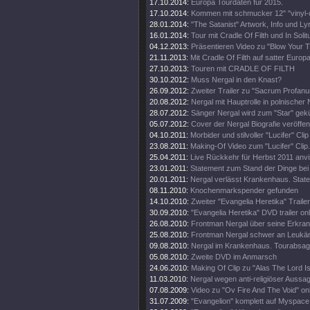
17.10.2014:
Europa Tourdaten für 2015.
17.10.2014:
Kommen mit schmucker 12" "vinyl-o
28.01.2014:
"The Satanist" Artwork, Info und Lyr
16.01.2014:
Tour mit Cradle Of Filth und In Solit
04.12.2013:
Präsentieren Video zu "Blow Your T
21.11.2013:
Mit Cradle Of Filth auf satter Europa
27.10.2013:
Touren mit CRADLE OF FILTH
30.10.2012:
Muss Nergal in den Knast?
26.09.2012:
Zweiter Trailer zu "Sacrum Profanu
20.08.2012:
Nergal mit Hauptrolle in polnische
28.07.2012:
Sänger Nergal wird zum "Star" gekü
05.07.2012:
Cover der Nergal Biografie veröffent
04.10.2011:
Morbider und stilvoller "Lucifer" Clip
23.08.2011:
Making-Of Video zum "Lucifer" Clip.
25.04.2011:
Live Rückkehr für Herbst 2011 anvis
23.01.2011:
Statement zum Stand der Dinge bei
20.01.2011:
Nergal verlässt Krankenhaus. State
08.11.2010:
Knochenmarkspender gefunden
14.10.2010:
Zweiter "Evangelia Heretika" Trailer
30.09.2010:
"Evangelia Heretika" DVD trailer onl
26.08.2010:
Frontman Nergal über seine Erkra
25.08.2010:
Frontman Nergal schwer an Leukäm
09.08.2010:
Nergal im Krankenhaus. Tourabsag
05.08.2010:
Zweite DVD im Anmarsch
24.06.2010:
Making Of Clip zu "Alas The Lord I
11.03.2010:
Nergal wegen anti-religiöser Aussag
07.08.2009:
Video zu "Ov Fire And The Void" on
31.07.2009:
"Evangelion" komplett auf Myspace