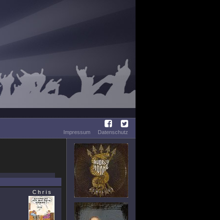
Impressum
Datenschutz
C h r i s