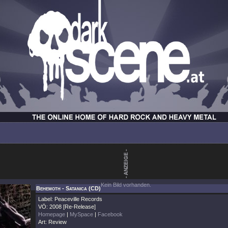
Kein Bild vorhanden.
Behemoth - Satanica (CD)
Label: Peaceville Records
VÖ: 2008 [Re-Release]
Homepage
|
MySpace
|
Facebook
Art: Review