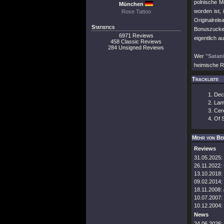
polnische M
München
worden ist, 
Rose Tattoo
Originalrele
Statistics
Bonuszucker
6971 Reviews
eigentlich a
458 Classic Reviews
284 Unsigned Reviews
Wer
"Satan
heimische R
Trackliste
Dec
La
Cer
Of S
Mehr von Be
Reviews
31.05.2025:
26.11.2022:
13.10.2018:
09.02.2014:
18.11.2008:
10.07.2007:
10.12.2004:
News
24.06.2026: