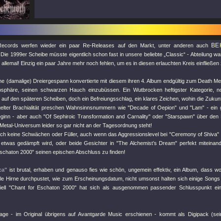
BE
 Records werfen wieder ein paar Re-Releases auf den Markt, unter anderen auch
 Die 1999er Scheibe müsste eigentlich schon fast in unsere beliebte „Classic“ - Abteilung w
e allemal! Einzig ein paar Jahre mehr noch fehlen, um es in diesen erlauchten Kreis einfließen
e (damalige) Dreiergespann konvertierte mit diesem ihren 4. Album endgültig zum Death Met
sphäre, seinen schwarzen Hauch einzubüssen. Ein Wutbrocken heftigster Kategorie, n
auf den späteren Scheiben, doch ein Befreiungsschlag, ein klares Zeichen, wohin die Zukunf
elter Brachialität preschen Wahnsinnsnummern wie
"Decade of Oepion"
und
"Lam"
- ein 
eginn - aber auch
"Of Sephiroic Transformation and Carnality"
oder
"Starspawn"
über den H
 Metal-Universum leider so gar nicht an der Tagesordnung steht!
ich keine Schwächen oder Füller, auch wenn das Aggressionslevel bei
"Ceremony of Shiva"
etwas gedämpft wird, oder beide Gesichter in
"The Alchemist’s Dream"
perfekt miteinan
Eschaton 2000"
seinen epischen Abschluss zu finden!
ca"
ist brutal, erhaben und genauso fies wie schön, ungemein effektiv, ein Album, dass wo
le Hirne durchpustet, wie zum Erscheinungsdatum, nicht umsonst halten sich einige Songs 
iell
"Chant for Eschaton 2000"
hat sich als ausgenommen passender Schlusspunkt ei
age - im Original übrigens auf Avantgarde Music erschienen - kommt als Digipack (sein