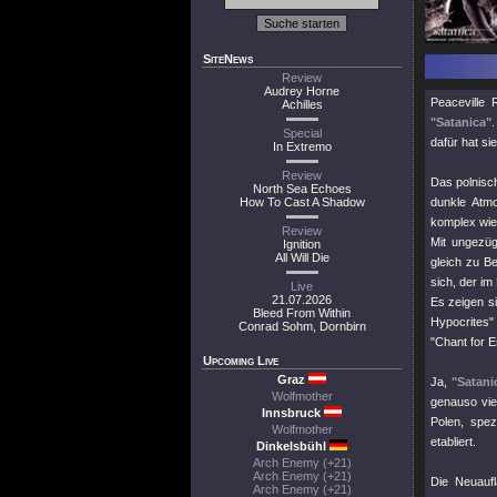
SiteNews
Review
Audrey Horne
Peaceville
Achilles
"Satanica"
.
Special
dafür hat si
In Extremo
Review
Das polnisch
North Sea Echoes
How To Cast A Shadow
dunkle Atmo
komplex wie 
Review
Mit ungezüg
Ignition
All Will Die
gleich zu B
sich, der im
Live
21.07.2026
Es zeigen s
Bleed From Within
Hypocrites"
Conrad Sohm, Dornbirn
"Chant for 
Upcoming Live
Graz
Ja,
"Satani
Wolfmother
genauso vie
Innsbruck
Polen, spez
Wolfmother
etabliert.
Dinkelsbühl
Arch Enemy (+21)
Arch Enemy (+21)
Die Neuaufl
Arch Enemy (+21)