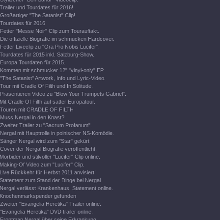
Trailer und Tourdates für 2016!
Großartiger "The Satanist" Clip!
Tourdates für 2016
Fetter "Messe Noir" Clip zum Tourauftakt.
Die offizielle Biografie im schmucken Hardcover.
Fetter Liveclip zu "Ora Pro Nobis Lucifer".
Tourdates für 2015 inkl. Salzburg-Show.
Europa Tourdaten für 2015.
Kommen mit schmucker 12" "vinyl-only" EP.
"The Satanist" Artwork, Info und Lyric-Video.
Tour mit Cradle Of Filth und In Solitude.
Präsentieren Video zu "Blow Your Trumpets Gabriel".
Mit Cradle Of Filth auf satter Europatour.
Touren mit CRADLE OF FILTH
Muss Nergal in den Knast?
Zweiter Trailer zu "Sacrum Profanum".
Nergal mit Hauptrolle in polnischer NS-Komödie.
Sänger Nergal wird zum "Star" gekürt
Cover der Nergal Biografie veröffentlicht.
Morbider und stilvoller "Lucifer" Clip online.
Making-Of Video zum "Lucifer" Clip.
Live Rückkehr für Herbst 2011 anvisiert!
Statement zum Stand der Dinge bei Nergal
Nergal verlässt Krankenhaus. Statement online.
Knochenmarkspender gefunden
Zweiter "Evangelia Heretika" Trailer online.
"Evangelia Heretika" DVD trailer online.
Frontman Nergal über seine Erkrankung.