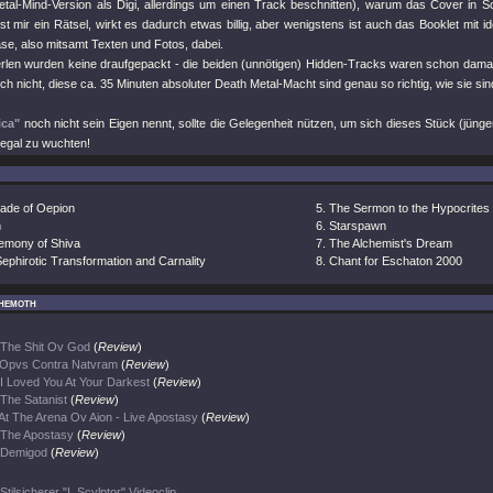
etal-Mind-Version als Digi, allerdings um einen Track beschnitten), warum das Cover in
ist mir ein Rätsel, wirkt es dadurch etwas billig, aber wenigstens ist auch das Booklet mit i
ase, also mitsamt Texten und Fotos, dabei.
len wurden keine draufgepackt - die beiden (unnötigen) Hidden-Tracks waren schon damals
uch nicht, diese ca. 35 Minuten absoluter Death Metal-Macht sind genau so richtig, wie sie sin
ica"
noch nicht sein Eigen nennt, sollte die Gelegenheit nützen, um sich dieses Stück (jüng
egal zu wuchten!
ade of Oepion
The Sermon to the Hypocrites
m
Starspawn
emony of Shiva
The Alchemist's Dream
ephirotic Transformation and Carnality
Chant for Eschaton 2000
hemoth
The Shit Ov God
(
Review
)
Opvs Contra Natvram
(
Review
)
I Loved You At Your Darkest
(
Review
)
The Satanist
(
Review
)
At The Arena Ov Aion - Live Apostasy
(
Review
)
The Apostasy
(
Review
)
Demigod
(
Review
)
Stilsicherer "I, Scvlptor" Videoclip