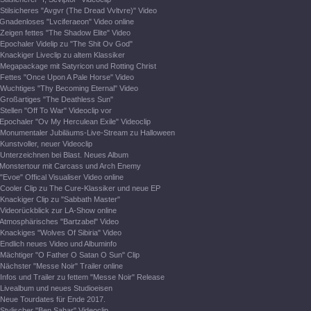
Stilsicheres "Avgvr (The Dread Vvltvre)" Video
Gnadenloses "Lvciferaeon" Video online
Zeigen fettes "The Shadow Elite" Video
Epochaler Videlip zu "The Shit Ov God"
Knackiger Liveclip zu altem Klassiker
Megapackage mit Satyricon und Rotting Christ
Fettes "Once Upon A Pale Horse" Video
Wuchtiges "Thy Becoming Eternal" Video
Großartiges "The Deathless Sun"
Stellen "Off To War" Videoclip vor
Epochaler "Ov My Herculean Exile" Videoclip
Monumentaler Jubiläums-Live-Stream zu Halloween
Kunstvoller, neuer Videoclip
Unterzeichnen bei Blast. Neues Album
Monstertour mit Carcass und Arch Enemy
"Evoe" Offical Visualiser Video online
Cooler Clip zu The Cure-Klassiker und neue EP
Knackiger Clip zu "Sabbath Master"
Videorückblick zur LA-Show online
Atmosphärisches "Bartzabel" Video
Knackiges "Wolves Of Sibiria" Video
Endlich neues Video und Albuminfo
Mächtiger "O Father O Satan O Sun" Clip
Nächster "Messe Noir" Trailer online
Infos und Trailer zu fettem "Messe Noir" Release
Livealbum und neues Studioeisen
Neue Tourdates für Ende 2017.
Stylischer "Ben Sahar" Videoclip.