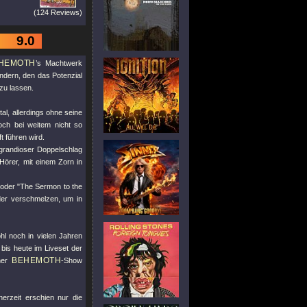
(124 Reviews)
9.0
HEMOTH
’s Machtwerk
andern, den das Potenzial
 zu lassen.
al, allerdings ohne seine
och bei weitem nicht so
t führen wird.
grandioser Doppelschlag
örer, mit einem Zorn in
oder
"The Sermon to the
der verschmelzen, um in
hl noch in vielen Jahren
bis heute im Liveset der
BEHEMOTH
ner
-Show
erzeit erschien nur die