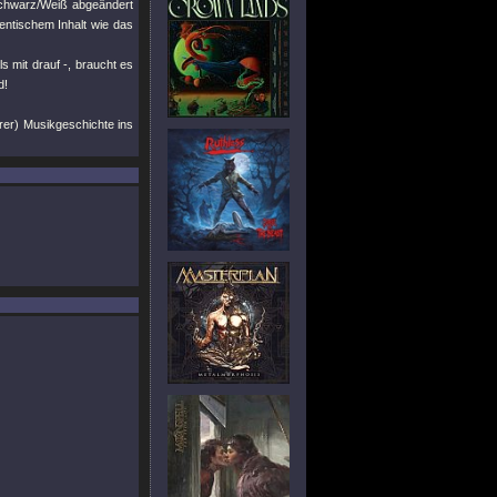
 Schwarz/Weiß abgeändert
dentischem Inhalt wie das
 mit drauf -, braucht es
d!
erer) Musikgeschichte ins