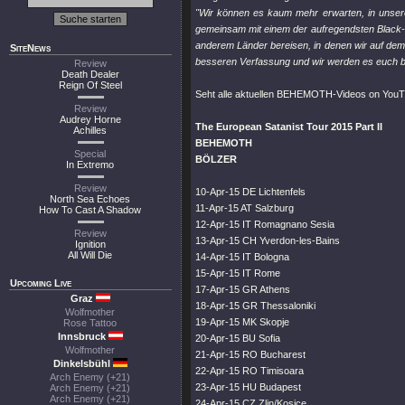
"Wir können es kaum mehr erwarten, in unsere
gemeinsam mit einem der aufregendsten Black
anderem Länder bereisen, in denen wir auf dem 
SiteNews
besseren Verfassung und wir werden es euch 
Review
Death Dealer
Reign Of Steel
Seht alle aktuellen BEHEMOTH-Videos on You
Review
Audrey Horne
The European Satanist Tour 2015 Part II
Achilles
BEHEMOTH
Special
BÖLZER
In Extremo
Review
10-Apr-15 DE Lichtenfels
North Sea Echoes
11-Apr-15 AT Salzburg
How To Cast A Shadow
12-Apr-15 IT Romagnano Sesia
Review
13-Apr-15 CH Yverdon-les-Bains
Ignition
All Will Die
14-Apr-15 IT Bologna
15-Apr-15 IT Rome
Upcoming Live
17-Apr-15 GR Athens
Graz
18-Apr-15 GR Thessaloniki
Wolfmother
19-Apr-15 MK Skopje
Rose Tattoo
Innsbruck
20-Apr-15 BU Sofia
Wolfmother
21-Apr-15 RO Bucharest
Dinkelsbühl
22-Apr-15 RO Timisoara
Arch Enemy (+21)
23-Apr-15 HU Budapest
Arch Enemy (+21)
Arch Enemy (+21)
24-Apr-15 CZ Zlin/Kosice