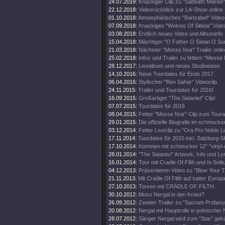
24.07.2019:
Knackiger Clip zu "Sabbath Master
22.12.2018:
Videorückblick zur LA-Show online
01.10.2018:
Atmosphärisches "Bartzabel" Video
07.09.2018:
Knackiges "Wolves Of Sibiria" Vide
03.08.2018:
Endlich neues Video und Albuminfo
15.04.2018:
Mächtiger "O Father O Satan O Sun
21.03.2018:
Nächster "Messe Noir" Trailer onli
25.02.2018:
Infos und Trailer zu fettem "Messe
28.12.2017:
Livealbum und neues Studioeisen
14.10.2016:
Neue Tourdates für Ende 2017.
06.04.2016:
Stylischer "Ben Sahar" Videoclip.
24.11.2015:
Trailer und Tourdates für 2016!
16.09.2015:
Großartiger "The Satanist" Clip!
07.07.2015:
Tourdates für 2016
08.04.2015:
Fetter "Messe Noir" Clip zum Toura
29.01.2015:
Die offizielle Biografie im schmuck
03.12.2014:
Fetter Liveclip zu "Ora Pro Nobis Lu
17.11.2014:
Tourdates für 2015 inkl. Salzburg-
17.10.2014:
Kommen mit schmucker 12" "vinyl-o
28.01.2014:
"The Satanist" Artwork, Info und Lyr
16.01.2014:
Tour mit Cradle Of Filth und In Solit
04.12.2013:
Präsentieren Video zu "Blow Your T
21.11.2013:
Mit Cradle Of Filth auf satter Europa
27.10.2013:
Touren mit CRADLE OF FILTH
30.10.2012:
Muss Nergal in den Knast?
26.09.2012:
Zweiter Trailer zu "Sacrum Profanu
20.08.2012:
Nergal mit Hauptrolle in polnische
28.07.2012:
Sänger Nergal wird zum "Star" gekü