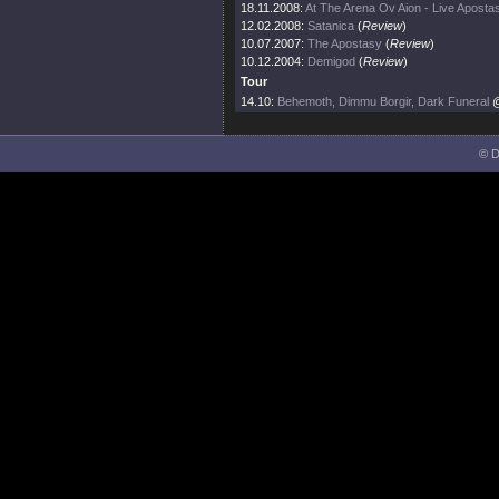
18.11.2008:
At The Arena Ov Aion - Live Aposta
12.02.2008:
Satanica
(
Review
)
10.07.2007:
The Apostasy
(
Review
)
10.12.2004:
Demigod
(
Review
)
Tour
14.10:
Behemoth, Dimmu Borgir, Dark Funeral
@
© D