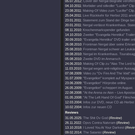
05.07.2012:
Cover der Nergal Biografie veröffent
04.10.2011:
Morbider und stilvoller "Lucifer" Clip
23.08.2011:
Making-Of Video zum "Lucifer" Clip.
25.04.2011:
Live Rückkehr für Herbst 2011 anvis
23.01.2011:
Statement zum Stand der Dinge bei
20.01.2011:
Nergal verlässt Krankenhaus. State
08.11.2010:
Knochenmarkspender gefunden
14.10.2010:
Zweiter "Evangelia Heretika" Trailer
30.09.2010:
"Evangelia Heretika" DVD trailer onl
26.08.2010:
Frontman Nergal über seine Erkra
25.08.2010:
Frontman Nergal schwer an Leukäm
09.08.2010:
Nergal im Krankenhaus. Tourabsag
05.08.2010:
Zweite DVD im Anmarsch
24.06.2010:
Making Of Clip zu "Alas The Lord I
11.03.2010:
Nergal wegen anti-religiöser Aussag
07.08.2009:
Video zu "Ov Fire And The Void" on
31.07.2009:
"Evangelion" komplett auf Myspace
23.06.2009:
"Evangelion" Hörprobe online.
26.05.2009:
"Evangelion" scheppert im August.
22.08.2008:
"At the Arena ov Aion – Live Aposta
01.05.2008:
"At The Left Hand Of God" Filmchen
12.03.2004:
Infos zur DVD, neue CD ab Herbst
10.02.2004:
Infos zur neuen CD
Reviews
31.05.2025:
The Shit Ov God
(
Review
)
26.11.2022:
Opvs Contra Natvram
(
Review
)
13.10.2018:
I Loved You At Your Darkest
(
Revi
09.02.2014:
The Satanist
(
Review
)