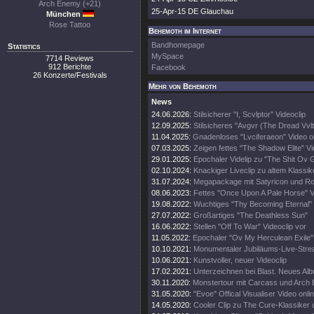
Arch Enemy (+21)
25-Apr-15 DE Glauchau
München
Rose Tattoo
Behemoth im Internet
Bandhomepage
Statistics
MySpace
7714 Reviews
912 Berichte
Facebook
26 Konzerte/Festivals
Mehr von Behemoth
News
24.06.2026:
Stilsicherer "I, Scvlptor" Videoclip
12.09.2025:
Stilsicheres "Avgvr (The Dread Vvlt
11.04.2025:
Gnadenloses "Lvciferaeon" Video o
07.03.2025:
Zeigen fettes "The Shadow Elite" V
29.01.2025:
Epochaler Videlip zu "The Shit Ov 
02.10.2024:
Knackiger Liveclip zu altem Klassik
31.07.2024:
Megapackage mit Satyricon und Rot
08.06.2023:
Fettes "Once Upon A Pale Horse" 
19.08.2022:
Wuchtiges "Thy Becoming Eternal"
27.07.2022:
Großartiges "The Deathless Sun"
16.06.2022:
Stellen "Off To War" Videoclip vor
11.05.2022:
Epochaler "Ov My Herculean Exile" 
10.10.2021:
Monumentaler Jubiläums-Live-Stre
10.06.2021:
Kunstvoller, neuer Videoclip
17.02.2021:
Unterzeichnen bei Blast. Neues Al
30.11.2020:
Monstertour mit Carcass und Arch
31.05.2020:
"Evoe" Offical Visualiser Video onli
14.05.2020:
Cooler Clip zu The Cure-Klassiker