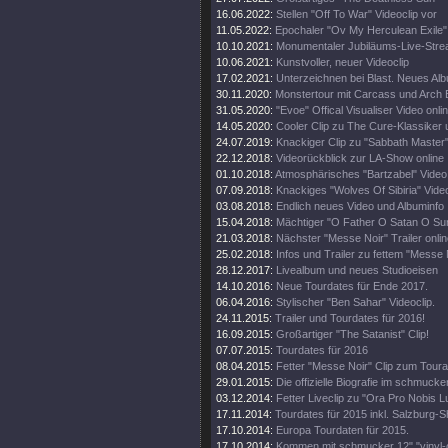
16.06.2022:
Stellen "Off To War" Videoclip vor
11.05.2022:
Epochaler "Ov My Herculean Exile" 
10.10.2021:
Monumentaler Jubiläums-Live-Stre
10.06.2021:
Kunstvoller, neuer Videoclip
17.02.2021:
Unterzeichnen bei Blast. Neues Al
30.11.2020:
Monstertour mit Carcass und Arch
31.05.2020:
"Evoe" Offical Visualiser Video onli
14.05.2020:
Cooler Clip zu The Cure-Klassiker
24.07.2019:
Knackiger Clip zu "Sabbath Master
22.12.2018:
Videorückblick zur LA-Show online
01.10.2018:
Atmosphärisches "Bartzabel" Video
07.09.2018:
Knackiges "Wolves Of Sibiria" Vide
03.08.2018:
Endlich neues Video und Albuminfo
15.04.2018:
Mächtiger "O Father O Satan O Sun
21.03.2018:
Nächster "Messe Noir" Trailer onli
25.02.2018:
Infos und Trailer zu fettem "Messe
28.12.2017:
Livealbum und neues Studioeisen
14.10.2016:
Neue Tourdates für Ende 2017.
06.04.2016:
Stylischer "Ben Sahar" Videoclip.
24.11.2015:
Trailer und Tourdates für 2016!
16.09.2015:
Großartiger "The Satanist" Clip!
07.07.2015:
Tourdates für 2016
08.04.2015:
Fetter "Messe Noir" Clip zum Toura
29.01.2015:
Die offizielle Biografie im schmuck
03.12.2014:
Fetter Liveclip zu "Ora Pro Nobis Lu
17.11.2014:
Tourdates für 2015 inkl. Salzburg-
17.10.2014:
Europa Tourdaten für 2015.
17.10.2014:
Kommen mit schmucker 12" "vinyl-o