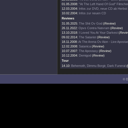
01.05.2008:
"At The Left Hand Of God" Filmchen
12.03.2004:
Infos zur DVD, neue CD ab Herbst
10.02.2004:
Infos zur neuen CD
Reviews
31.05.2025:
The Shit Ov God
(
Review
)
26.11.2022:
Opvs Contra Natvram
(
Review
)
13.10.2018:
I Loved You At Your Darkest
(
Revi
09.02.2014:
The Satanist
(
Review
)
18.11.2008:
At The Arena Ov Aion - Live Aposta
12.02.2008:
Satanica
(
Review
)
10.07.2007:
The Apostasy
(
Review
)
10.12.2004:
Demigod
(
Review
)
Tour
14.10:
Behemoth, Dimmu Borgir, Dark Funeral
@
© D