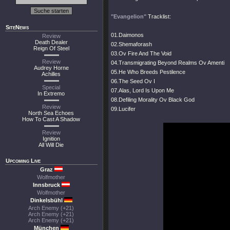
"Evangelion"
Tracklist:
SiteNews
01.Daimonos
Review
Death Dealer
02.Shemaforash
Reign Of Steel
03.Ov Fire And The Void
Review
04.Transmigrating Beyond Realms Ov Amenti
Audrey Horne
05.He Who Breeds Pestilence
Achilles
06.The Seed Ov I
Special
07.Alas, Lord Is Upon Me
In Extremo
08.Defiling Morality Ov Black God
Review
09.Lucifer
North Sea Echoes
How To Cast A Shadow
Review
Ignition
All Will Die
Upcoming Live
Graz
Wolfmother
Innsbruck
Wolfmother
Dinkelsbühl
Arch Enemy (+21)
Arch Enemy (+21)
Arch Enemy (+21)
München