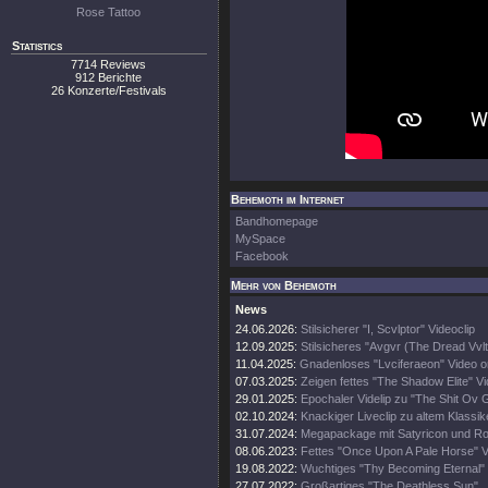
Rose Tattoo
Statistics
7714 Reviews
912 Berichte
26 Konzerte/Festivals
Behemoth im Internet
Bandhomepage
MySpace
Facebook
Mehr von Behemoth
News
24.06.2026:
Stilsicherer "I, Scvlptor" Videoclip
12.09.2025:
Stilsicheres "Avgvr (The Dread Vvlt
11.04.2025:
Gnadenloses "Lvciferaeon" Video o
07.03.2025:
Zeigen fettes "The Shadow Elite" V
29.01.2025:
Epochaler Videlip zu "The Shit Ov 
02.10.2024:
Knackiger Liveclip zu altem Klassik
31.07.2024:
Megapackage mit Satyricon und Rot
08.06.2023:
Fettes "Once Upon A Pale Horse" 
19.08.2022:
Wuchtiges "Thy Becoming Eternal"
27.07.2022:
Großartiges "The Deathless Sun"