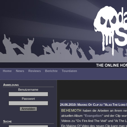
Home
News
Reviews
Berichte
Tourdaten
Anmeldung
Benutzername
Passwort
24.06.2010: Making Of Clip zu "Alas The Lord 
BEHEMOTH
haben die Arbeiten an ihrem n
aktuellen Album
"Evangelion"
und der Clip wur
Videos zu "Ov Fire And The Void" und "At The L
Suche
Ein Making Of Video des neuen Clip kann man 