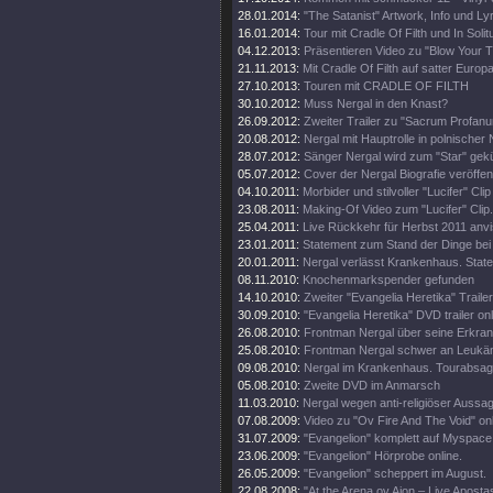
28.01.2014:
"The Satanist" Artwork, Info und Lyr
16.01.2014:
Tour mit Cradle Of Filth und In Solit
04.12.2013:
Präsentieren Video zu "Blow Your T
21.11.2013:
Mit Cradle Of Filth auf satter Europa
27.10.2013:
Touren mit CRADLE OF FILTH
30.10.2012:
Muss Nergal in den Knast?
26.09.2012:
Zweiter Trailer zu "Sacrum Profanu
20.08.2012:
Nergal mit Hauptrolle in polnische
28.07.2012:
Sänger Nergal wird zum "Star" gekü
05.07.2012:
Cover der Nergal Biografie veröffent
04.10.2011:
Morbider und stilvoller "Lucifer" Clip
23.08.2011:
Making-Of Video zum "Lucifer" Clip.
25.04.2011:
Live Rückkehr für Herbst 2011 anvis
23.01.2011:
Statement zum Stand der Dinge bei
20.01.2011:
Nergal verlässt Krankenhaus. State
08.11.2010:
Knochenmarkspender gefunden
14.10.2010:
Zweiter "Evangelia Heretika" Trailer
30.09.2010:
"Evangelia Heretika" DVD trailer onl
26.08.2010:
Frontman Nergal über seine Erkra
25.08.2010:
Frontman Nergal schwer an Leukäm
09.08.2010:
Nergal im Krankenhaus. Tourabsag
05.08.2010:
Zweite DVD im Anmarsch
11.03.2010:
Nergal wegen anti-religiöser Aussag
07.08.2009:
Video zu "Ov Fire And The Void" on
31.07.2009:
"Evangelion" komplett auf Myspace
23.06.2009:
"Evangelion" Hörprobe online.
26.05.2009:
"Evangelion" scheppert im August.
22.08.2008:
"At the Arena ov Aion – Live Aposta