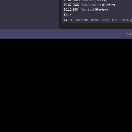
12.02.2008:
Satanica
(
Review
)
10.07.2007:
The Apostasy
(
Review
)
10.12.2004:
Demigod
(
Review
)
Tour
14.10:
Behemoth, Dimmu Borgir, Dark Funeral
@
© D