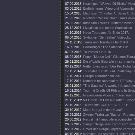
07.09.2018:
Knackiges "Wolves Of Sibiria" Vide
03.08.2018:
Endlich neues Video und Albuminfo
15.04.2018:
Mächtiger "O Father O Satan O Sun
21.03.2018:
Nächster "Messe Noir" Trailer onli
25.02.2018:
Infos und Trailer zu fettem "Messe
28.12.2017:
Livealbum und neues Studioeisen
14.10.2016:
Neue Tourdates für Ende 2017.
06.04.2016:
Stylischer "Ben Sahar" Videoclip.
24.11.2015:
Trailer und Tourdates für 2016!
16.09.2015:
Großartiger "The Satanist" Clip!
07.07.2015:
Tourdates für 2016
08.04.2015:
Fetter "Messe Noir" Clip zum Toura
29.01.2015:
Die offizielle Biografie im schmuck
03.12.2014:
Fetter Liveclip zu "Ora Pro Nobis Lu
17.11.2014:
Tourdates für 2015 inkl. Salzburg-
17.10.2014:
Europa Tourdaten für 2015.
17.10.2014:
Kommen mit schmucker 12" "vinyl-o
28.01.2014:
"The Satanist" Artwork, Info und Lyr
16.01.2014:
Tour mit Cradle Of Filth und In Solit
04.12.2013:
Präsentieren Video zu "Blow Your T
21.11.2013:
Mit Cradle Of Filth auf satter Europa
27.10.2013:
Touren mit CRADLE OF FILTH
30.10.2012:
Muss Nergal in den Knast?
26.09.2012:
Zweiter Trailer zu "Sacrum Profanu
20.08.2012:
Nergal mit Hauptrolle in polnische
28.07.2012:
Sänger Nergal wird zum "Star" gekü
05.07.2012:
Cover der Nergal Biografie veröffent
04.10.2011:
Morbider und stilvoller "Lucifer" Clip