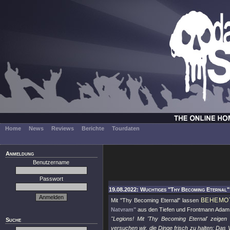
Home
News
Reviews
Berichte
Tourdaten
Anmeldung
Benutzername
Passwort
19.08.2022: Wuchtiges "Thy Becoming Eternal"
BEHEMO
Mit
"Thy Becoming Eternal"
lassen
Natvram"
aus den Tiefen und Frontmann Adam "
"Legions! Mit 'Thy Becoming Eternal' zeige
Suche
versuchen wir, die Dinge frisch zu halten: Das