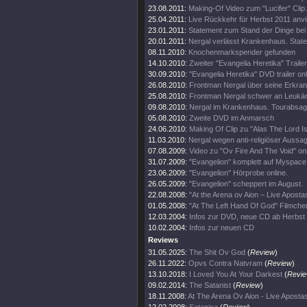
23.08.2011:
Making-Of Video zum "Lucifer" Clip.
25.04.2011:
Live Rückkehr für Herbst 2011 anvis
23.01.2011:
Statement zum Stand der Dinge bei
20.01.2011:
Nergal verlässt Krankenhaus. State
08.11.2010:
Knochenmarkspender gefunden
14.10.2010:
Zweiter "Evangelia Heretika" Trailer
30.09.2010:
"Evangelia Heretika" DVD trailer onl
26.08.2010:
Frontman Nergal über seine Erkra
25.08.2010:
Frontman Nergal schwer an Leukäm
09.08.2010:
Nergal im Krankenhaus. Tourabsag
05.08.2010:
Zweite DVD im Anmarsch
24.06.2010:
Making Of Clip zu "Alas The Lord I
11.03.2010:
Nergal wegen anti-religiöser Aussag
07.08.2009:
Video zu "Ov Fire And The Void" on
31.07.2009:
"Evangelion" komplett auf Myspace
23.06.2009:
"Evangelion" Hörprobe online.
26.05.2009:
"Evangelion" scheppert im August.
22.08.2008:
"At the Arena ov Aion – Live Aposta
01.05.2008:
"At The Left Hand Of God" Filmchen
12.03.2004:
Infos zur DVD, neue CD ab Herbst
10.02.2004:
Infos zur neuen CD
Reviews
31.05.2025:
The Shit Ov God
(
Review
)
26.11.2022:
Opvs Contra Natvram
(
Review
)
13.10.2018:
I Loved You At Your Darkest
(
Revi
09.02.2014:
The Satanist
(
Review
)
18.11.2008:
At The Arena Ov Aion - Live Aposta