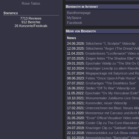
Rose Tattoo
Behemoth im Internet
Bandhomepage
Statistics
MySpace
7713 Reviews
912 Berichte
Facebook
26 Konzerte/Festivals
Mehr von Behemoth
News
24.06.2026:
Stilsicherer "I, Scvlptor" Videoclip
12.09.2025:
Stilsicheres "Avgvr (The Dread Vvlt
11.04.2025:
Gnadenloses "Lvciferaeon" Video o
07.03.2025:
Zeigen fettes "The Shadow Elite" V
29.01.2025:
Epochaler Videlip zu "The Shit Ov 
02.10.2024:
Knackiger Liveclip zu altem Klassik
31.07.2024:
Megapackage mit Satyricon und Rot
08.06.2023:
Fettes "Once Upon A Pale Horse" 
27.07.2022:
Großartiges "The Deathless Sun"
16.06.2022:
Stellen "Off To War" Videoclip vor
11.05.2022:
Epochaler "Ov My Herculean Exile" 
10.10.2021:
Monumentaler Jubiläums-Live-Stre
10.06.2021:
Kunstvoller, neuer Videoclip
17.02.2021:
Unterzeichnen bei Blast. Neues Al
30.11.2020:
Monstertour mit Carcass und Arch
31.05.2020:
"Evoe" Offical Visualiser Video onli
14.05.2020:
Cooler Clip zu The Cure-Klassiker
24.07.2019:
Knackiger Clip zu "Sabbath Master
22.12.2018:
Videorückblick zur LA-Show online
01.10.2018:
Atmosphärisches "Bartzabel" Video