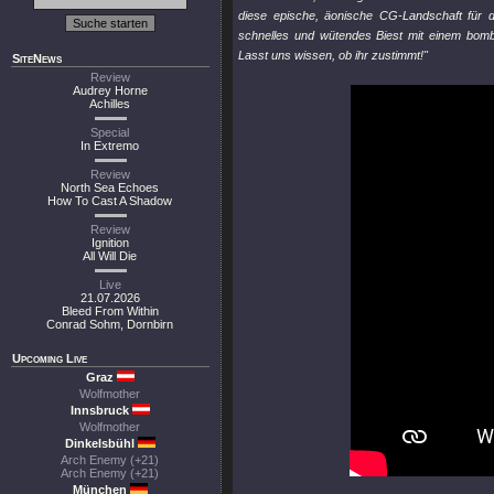
diese epische, äonische CG-Landschaft für d
schnelles und wütendes Biest mit einem bomb
Lasst uns wissen, ob ihr zustimmt!"
SiteNews
Review
Audrey Horne
Achilles
Special
In Extremo
Review
North Sea Echoes
How To Cast A Shadow
Review
Ignition
All Will Die
Live
21.07.2026
Bleed From Within
Conrad Sohm, Dornbirn
Upcoming Live
Graz
Wolfmother
Innsbruck
Wolfmother
Dinkelsbühl
Arch Enemy (+21)
Arch Enemy (+21)
München