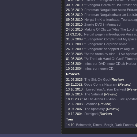
14.10.2010:
Zweiter "Evangelia Heretika" Trailer
30.09.2010:
"Evangelia Heretika" DVD trailer onl
26.08.2010:
Frontman Nergal über seine Erkra
25.08.2010:
Frontman Nergal schwer an Leukäm
09.08.2010:
Nergal im Krankenhaus. Tourabsag
05.08.2010:
Zweite DVD im Anmarsch
24.06.2010:
Making Of Clip zu "Alas The Lord I
11.03.2010:
Nergal wegen anti-religiöser Aussag
31.07.2009:
"Evangelion" komplett auf Myspace
23.06.2009:
"Evangelion" Hörprobe online.
26.05.2009:
"Evangelion" scheppert im August.
22.08.2008:
"At the Arena ov Aion – Live Aposta
01.05.2008:
"At The Left Hand Of God" Filmchen
12.03.2004:
Infos zur DVD, neue CD ab Herbst
10.02.2004:
Infos zur neuen CD
Reviews
31.05.2025:
The Shit Ov God
(
Review
)
26.11.2022:
Opvs Contra Natvram
(
Review
)
13.10.2018:
I Loved You At Your Darkest
(
Revi
09.02.2014:
The Satanist
(
Review
)
18.11.2008:
At The Arena Ov Aion - Live Aposta
12.02.2008:
Satanica
(
Review
)
10.07.2007:
The Apostasy
(
Review
)
10.12.2004:
Demigod
(
Review
)
Tour
14.10:
Behemoth, Dimmu Borgir, Dark Funeral
@