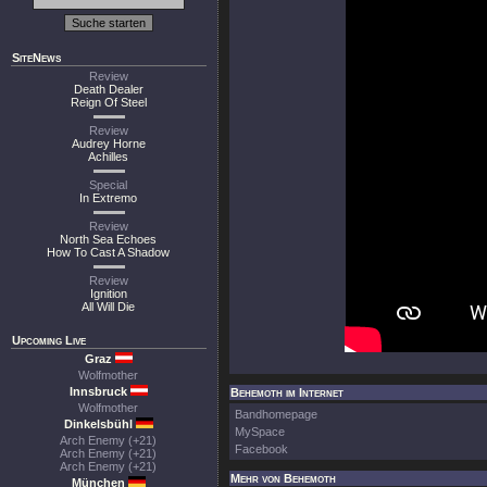
SiteNews
Review
Death Dealer
Reign Of Steel
Review
Audrey Horne
Achilles
Special
In Extremo
Review
North Sea Echoes
How To Cast A Shadow
Review
Ignition
All Will Die
Upcoming Live
Graz
Wolfmother
Innsbruck
Behemoth im Internet
Wolfmother
Bandhomepage
Dinkelsbühl
MySpace
Arch Enemy (+21)
Facebook
Arch Enemy (+21)
Arch Enemy (+21)
Mehr von Behemoth
München