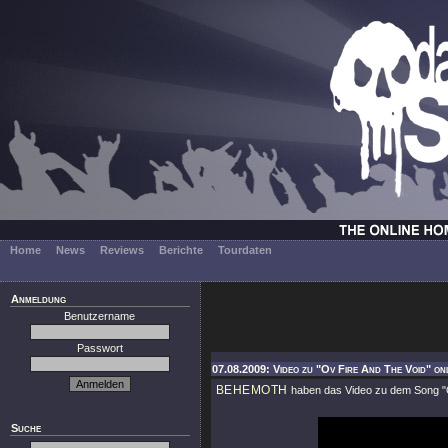
Home
News
Reviews
Berichte
Tourdaten
Anmeldung
Benutzername
Passwort
07.08.2009: Video zu "Ov Fire And The Void" on
BEHEMOTH
haben das Video zu dem Song
"
Suche