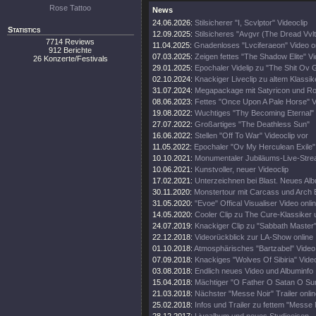
Rose Tattoo
News
24.06.2026:
Stilsicherer "I, Scvlptor" Videoclip
Statistics
12.09.2025:
Stilsicheres "Avgvr (The Dread Vvlt
7714 Reviews
11.04.2025:
Gnadenloses "Lvciferaeon" Video o
912 Berichte
07.03.2025:
Zeigen fettes "The Shadow Elite" V
26 Konzerte/Festivals
29.01.2025:
Epochaler Videlip zu "The Shit Ov 
02.10.2024:
Knackiger Liveclip zu altem Klassik
31.07.2024:
Megapackage mit Satyricon und Rot
08.06.2023:
Fettes "Once Upon A Pale Horse" 
19.08.2022:
Wuchtiges "Thy Becoming Eternal"
27.07.2022:
Großartiges "The Deathless Sun"
16.06.2022:
Stellen "Off To War" Videoclip vor
11.05.2022:
Epochaler "Ov My Herculean Exile" 
10.10.2021:
Monumentaler Jubiläums-Live-Stre
10.06.2021:
Kunstvoller, neuer Videoclip
17.02.2021:
Unterzeichnen bei Blast. Neues Al
30.11.2020:
Monstertour mit Carcass und Arch
31.05.2020:
"Evoe" Offical Visualiser Video onli
14.05.2020:
Cooler Clip zu The Cure-Klassiker
24.07.2019:
Knackiger Clip zu "Sabbath Master
22.12.2018:
Videorückblick zur LA-Show online
01.10.2018:
Atmosphärisches "Bartzabel" Video
07.09.2018:
Knackiges "Wolves Of Sibiria" Vide
03.08.2018:
Endlich neues Video und Albuminfo
15.04.2018:
Mächtiger "O Father O Satan O Sun
21.03.2018:
Nächster "Messe Noir" Trailer onli
25.02.2018:
Infos und Trailer zu fettem "Messe