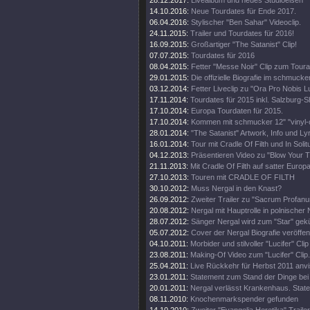
28.12.2017:
Livealbum und neues Studioeisen
14.10.2016:
Neue Tourdates für Ende 2017.
06.04.2016:
Stylischer "Ben Sahar" Videoclip.
24.11.2015:
Trailer und Tourdates für 2016!
16.09.2015:
Großartiger "The Satanist" Clip!
07.07.2015:
Tourdates für 2016
08.04.2015:
Fetter "Messe Noir" Clip zum Toura
29.01.2015:
Die offizielle Biografie im schmuck
03.12.2014:
Fetter Liveclip zu "Ora Pro Nobis Lu
17.11.2014:
Tourdates für 2015 inkl. Salzburg-
17.10.2014:
Europa Tourdaten für 2015.
17.10.2014:
Kommen mit schmucker 12" "vinyl-o
28.01.2014:
"The Satanist" Artwork, Info und Lyr
16.01.2014:
Tour mit Cradle Of Filth und In Solit
04.12.2013:
Präsentieren Video zu "Blow Your T
21.11.2013:
Mit Cradle Of Filth auf satter Europa
27.10.2013:
Touren mit CRADLE OF FILTH
30.10.2012:
Muss Nergal in den Knast?
26.09.2012:
Zweiter Trailer zu "Sacrum Profanu
20.08.2012:
Nergal mit Hauptrolle in polnische
28.07.2012:
Sänger Nergal wird zum "Star" gekü
05.07.2012:
Cover der Nergal Biografie veröffent
04.10.2011:
Morbider und stilvoller "Lucifer" Clip
23.08.2011:
Making-Of Video zum "Lucifer" Clip.
25.04.2011:
Live Rückkehr für Herbst 2011 anvis
23.01.2011:
Statement zum Stand der Dinge bei
20.01.2011:
Nergal verlässt Krankenhaus. State
08.11.2010:
Knochenmarkspender gefunden