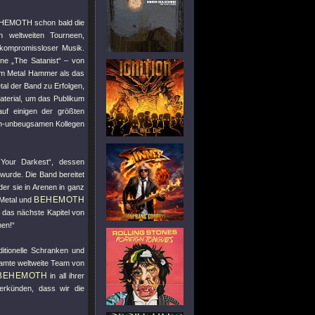
BEHEMOTH schon bald die
 weltweiten Tourneen,
d kompromissloser Musik.
ne „The Satanist“ – von
om Metal Hammer als das
al der Band zu Erfolgen,
aterial, um das Publikum
uf einigen der größten
sch-unbeugsamen Kollegen
Your Darkest“, dessen
 wurde. Die Band bereitet
der sie in Arenen in ganz
BEHEMOTH
 Metal und
, das nächste Kapitel von
men!“
tionelle Schranken und
esamte weltweite Team von
BEHEMOTH
in all ihrer
erkünden, dass wir die