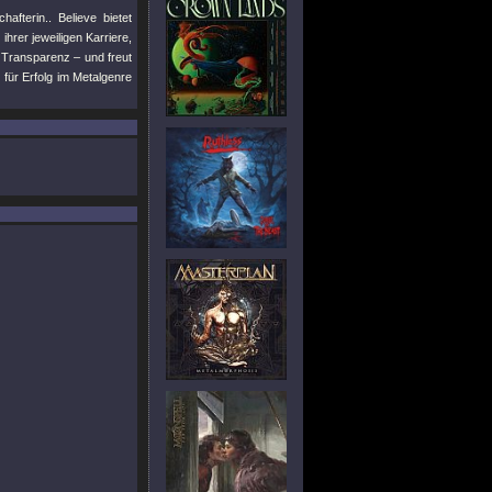
fterin.. Believe bietet
hrer jeweiligen Karriere,
 Transparenz – und freut
für Erfolg im Metalgenre