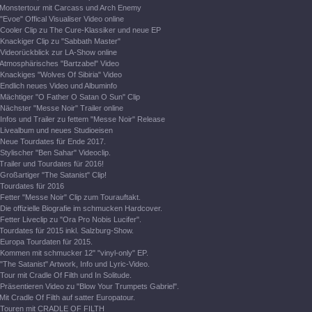
Monstertour mit Carcass und Arch Enemy
"Evoe" Offical Visualiser Video online
Cooler Clip zu The Cure-Klassiker und neue EP
Knackiger Clip zu "Sabbath Master"
Videorückblick zur LA-Show online
Atmosphärisches "Bartzabel" Video
Knackiges "Wolves Of Sibiria" Video
Endlich neues Video und Albuminfo
Mächtiger "O Father O Satan O Sun" Clip
Nächster "Messe Noir" Trailer online
Infos und Trailer zu fettem "Messe Noir" Release
Livealbum und neues Studioeisen
Neue Tourdates für Ende 2017.
Stylischer "Ben Sahar" Videoclip.
Trailer und Tourdates für 2016!
Großartiger "The Satanist" Clip!
Tourdates für 2016
Fetter "Messe Noir" Clip zum Tourauftakt.
Die offizielle Biografie im schmucken Hardcover.
Fetter Liveclip zu "Ora Pro Nobis Lucifer".
Tourdates für 2015 inkl. Salzburg-Show.
Europa Tourdaten für 2015.
Kommen mit schmucker 12" "vinyl-only" EP.
"The Satanist" Artwork, Info und Lyric-Video.
Tour mit Cradle Of Filth und In Solitude.
Präsentieren Video zu "Blow Your Trumpets Gabriel".
Mit Cradle Of Filth auf satter Europatour.
Touren mit CRADLE OF FILTH