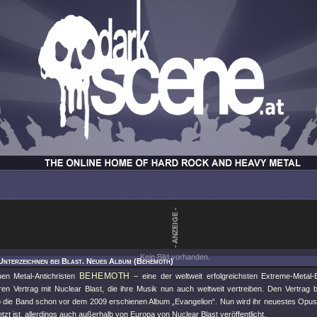
Kein Bild vorhanden.
Unterzeichnen bei Blast. Neues Album (Behemoth)
BEHEMOTH
hen Metal-Antichristen
– eine der weltweit erfolgreichsten Extreme-Metal
hren Vertrag mit Nuclear Blast, die ihre Musik nun auch weltweit vertreiben. Den Vertrag 
b die Band schon vor dem 2009 erschienen Album „Evangelion“. Nun wird ihr neuestes Opus
zt ist, allerdings auch außerhalb von Europa von Nuclear Blast veröffentlicht.