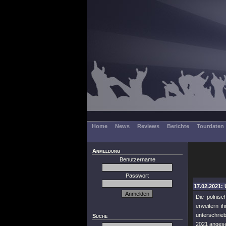
Home
News
Reviews
Berichte
Tourdaten
Anmeldung
Benutzername
Passwort
17.02.2021: 
Die polnisc
erweitern i
unterschrie
Suche
2021 angeset