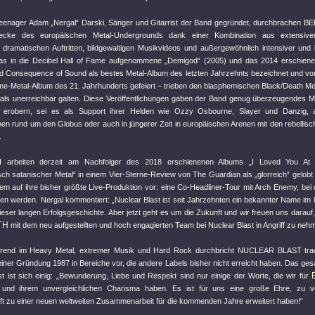
enager Adam „Nergal“ Darski, Sänger und Gitarrist der Band gegründet, durchbrachen 
ecke des europäischen Metal-Undergrounds dank einer Kombination aus extensiven
d dramatischen Auftritten, bildgewaltigen Musikvideos und außergewöhnlich intensiver un
as in die Decibel Hall of Fame aufgenommene „Demigod“ (2005) und das 2014 erschiene
d Consequence of Sound als bestes Metal-Album des letzten Jahrzehnts bezeichnet und v
me-Metal-Album des 21. Jahrhunderts gefeiert – trieben den blasphemischen Black/Death Met
o als unerreichbar galten. Diese Veröffentlichungen gaben der Band genug überzeugendes M
u erobern, sei es als Support ihrer Helden wie Ozzy Osbourne, Slayer und Danzig, a
nen rund um den Globus oder auch in jüngerer Zeit in europäischen Arenen mit den rebelli
.
rbeiten derzeit am Nachfolger des 2018 erschienenen Albums „I Loved You At 
ch satanischer Metal“ in einem Vier-Sterne-Review von The Guardian als „glorreich“ gelobt
m auf ihre bisher größte Live-Produktion vor: eine Co-Headliner-Tour mit Arch Enemy, bei 
len werden. Nergal kommentiert: „Nuclear Blast ist seit Jahrzehnten ein bekannter Name im
ieser langen Erfolgsgeschichte. Aber jetzt geht es um die Zukunft und wir freuen uns darauf
TH
mit dem neu aufgestellten und hoch engagierten Team bei Nuclear Blast in Angriff zu neh
ührend im Heavy Metal, extremer Musik und Hard Rock durchbricht NUCLEAR BLAST tradi
seiner Gründung 1987 in Bereiche vor, die andere Labels bisher nicht erreicht haben. Das g
st ist sich einig: „Bewunderung, Liebe und Respekt sind nur einige der Worte, die wir für
n und ihrem unvergleichlichen Charisma haben. Es ist für uns eine große Ehre, zu v
ft zu einer neuen weltweiten Zusammenarbeit für die kommenden Jahre erweitert haben!“