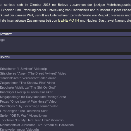
st schloss sich im Oktober 2018 mit Believe zusammen der jetzigen Mehrheitsgesellscha
xpertise und Erfahrung bei der Entwicklung von Plattenlabels und Künstlern in jeder Phase i
rkt auf der ganzen Welt, vertritt als Unternehmen zentrale Werte wie Respekt, Fairness und
BEHEMOTH
uf die internationale Zusammenarbeit von
und Nuclear Blast, zwei Namen, die 
Internet
age
hemoth
Stilsicherer "I, Scvlptor" Videoclip
Stilsicheres "Avgvr (The Dread Vvltvre)" Video
Gnadenloses "Lvciferaeon" Video online
Zeigen fettes "The Shadow Elite" Video
Epochaler Videlip zu "The Shit Ov God"
Knackiger Liveclip zu altem Klassiker
Megapackage mit Satyricon und Rotting Christ
Fettes "Once Upon A Pale Horse" Video
Wuchtiges "Thy Becoming Eternal" Video
Großartiges "The Deathless Sun"
Stellen "Off To War" Videoclip vor
Epochaler "Ov My Herculean Exile" Videoclip
Monumentaler Jubiläums-Live-Stream zu Halloween
Kunstvoller, neuer Videoclip