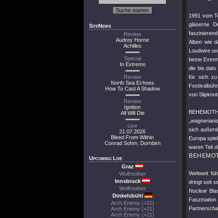
1991 vom Te
gläserne D
SiteNews
faszinieren
Review
Audrey Horne
Alben wie d
Achilles
Loudwire un
Special
beste Extre
In Extremo
die bis dat
Review
für sich z
North Sea Echoes
Festivalbüh
How To Cast A Shadow
von Slipknot
Review
Ignition
BEHEMOTH a
All Will Die
„wagnerianis
Live
sich außerde
21.07.2026
Bleed From Within
Europa spie
Conrad Sohm, Dornbirn
waren Teil d
BEHEMO
Upcoming Live
Graz
Weltweit f
Wolfmother
Innsbruck
dringt seit 
Wolfmother
Nuclear Bla
Dinkelsbühl
Faszinatio
Arch Enemy (+21)
Partnerscha
Arch Enemy (+21)
Arch Enemy (+21)