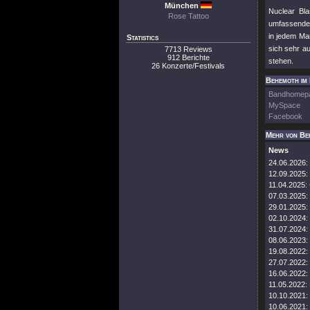
München
Nuclear Bla
Rose Tattoo
umfassende E
in jedem Ma
Statistics
sich sehr a
7713 Reviews
912 Berichte
stehen.
26 Konzerte/Festivals
Behemoth im 
Bandhomep
MySpace
Facebook
Mehr von Be
News
24.06.2026:
12.09.2025:
11.04.2025:
07.03.2025:
29.01.2025:
02.10.2024:
31.07.2024:
08.06.2023:
19.08.2022:
27.07.2022:
16.06.2022:
11.05.2022:
10.10.2021:
10.06.2021: