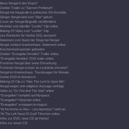
Muss Nergal in den Knast?
Zweiter Trailer zu "Sacrum Profanum".
Nergal mit Hauptrolle in polnischer NS-Komödie.
Sänger Nergal wird zum "Star" gekürt
Cover der Nergal Biografie veröffentlicht.
Morbider und stilvoller "Lucifer" Clip online.
Making-Of Video zum "Lucifer" Clip.
Live Rückkehr für Herbst 2011 anvisiert!
Statement zum Stand der Dinge bei Nergal
Nergal verlässt Krankenhaus. Statement online.
Knochenmarkspender gefunden
Zweiter "Evangelia Heretika" Trailer online.
"Evangelia Heretika" DVD trailer online.
Frontman Nergal über seine Erkrankung.
Frontman Nergal schwer an Leukämie erkrankt?
Nergal im Krankenhaus. Tourabsagen für Monate.
Zweite DVD im Anmarsch
Making Of Clip zu "Alas The Lord Is Upon Me".
Nergal wegen anti-religiöser Aussage verklagt.
Video zu "Ov Fire And The Void" online
"Evangelion" komplett auf Myspace.
"Evangelion" Hörprobe online.
"Evangelion" scheppert im August.
"At the Arena ov Aion – Live Apostasy" steht an.
"At The Left Hand Of God" Filmchen online.
Infos zur DVD, neue CD ab Herbst
Infos zur neuen CD