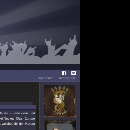
Impressum
Datenschutz
-Bands – verlängern und
bei Nuclear Blast Europe
, welches für den Herbst