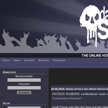
Home
News
Reviews
Berichte
Tourdaten
Anmeldung
Benutzername
Passwort
20.06.2016: Zeigen fettes Lyric-Video! (Vicious
VICIOUS RUMORS
veröffentlichen heute
"Concussion Protocol"
.
Suche
Geoff Thorpe sagt über den Song und das Vide