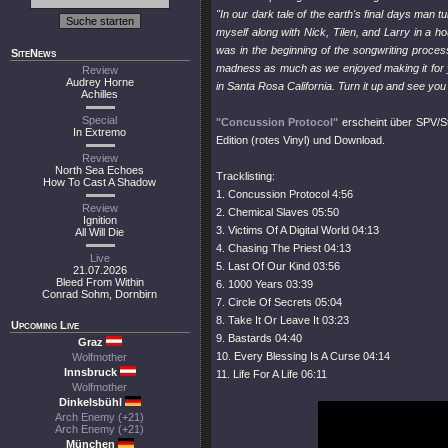
"In our dark tale of the earth's final days man 
myself along with Nick, Tilen, and Larry in a 
was in the beginning of the songwriting proce
SiteNews
madness as much as we enjoyed making it for y
Review
Audrey Horne
in Santa Rosa California. Turn it up and see you 
Achilles
Special
"Concussion Protocol"
erscheint über SPV/St
In Extremo
Edition (rotes Vinyl) und Download.
Review
North Sea Echoes
Tracklisting:
How To Cast A Shadow
1. Concussion Protocol 4:56
Review
2. Chemical Slaves 05:50
Ignition
3. Victims Of A Digital World 04:13
All Will Die
4. Chasing The Priest 04:13
Live
5. Last Of Our Kind 03:56
21.07.2026
Bleed From Within
6. 1000 Years 03:39
Conrad Sohm, Dornbirn
7. Circle Of Secrets 05:04
8. Take It Or Leave It 03:23
Upcoming Live
9. Bastards 04:40
Graz
10. Every Blessing Is A Curse 04:14
Wolfmother
Innsbruck
11. Life For A Life 06:11
Wolfmother
Dinkelsbühl
Arch Enemy (+21)
Arch Enemy (+21)
München