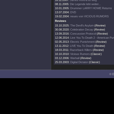
16.11.2007:
James Rivera ist weg
08.11.2005:
Die Legende lebt weiter...
10.01.2005:
Drummer LARRY HOWE Returns
13.07.2004:
DVD
19.02.2004:
neues von VICIOUS RUMORS
Reviews
15.10.2025:
The Devil's Asylum
(
Review
)
30.08.2020:
Celebration Decay
(
Review
)
13.09.2016:
Concussion Protocol
(
Review
)
12.06.2014:
Live You To Death 2 - American Pu
02.05.2013:
Electric Punishment
(
Review
)
13.11.2012:
LIVE You To Death
(
Review
)
18.03.2011:
Razorback Killers
(
Review
)
10.10.2010:
Vicious Rumors
(
Classic
)
03.12.2006:
Warball
(
Review
)
25.03.2003:
Digital Dictator
(
Classic
)
© D