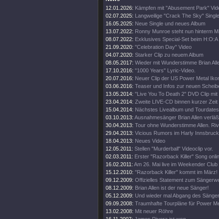
12.01.2026:
Kämpfen mit "Abusement Park" Vid
02.07.2025:
Langweilige "Crack The Sky" Single
16.05.2025:
Neue Single und neues Album
13.07.2022:
Ronny Munroe steht nun hinterm M
08.07.2022:
Exklusives Special-Set beim H:O:A
21.09.2020:
"Celebration Day" Video
04.07.2020:
Starker Clip zu neuem Album
08.05.2017:
Wieder mit Wunderstimme Brian All
17.10.2016:
"1000 Years" Lyric-Video.
20.07.2016:
Neuer Clip der US Power Metal Iko
03.06.2016:
Teaser und Infos zur neuen Scheib
13.05.2014:
"Live You To Death 2" DVD Clip mi
23.04.2014:
Zweite LIVE-CD binnen kurzer Zeit
15.04.2014:
Nächstes Livealbum und Tourdates
03.10.2013:
Ausnahmesänger Brian Allen verläß
30.04.2013:
Tour ohne Wunderstimme Allen. Rive
29.04.2013:
Vicious Rumors im Harly Innsbruck
18.04.2013:
Neues Video
12.05.2011:
Stellen "Murderball" Videoclip vor.
02.03.2011:
Erster "Razorback Killer" Song onli
16.02.2011:
Am 26. Mai live im Weekender Club
15.12.2010:
"Razorback Killer" kommt im März!
09.12.2009:
Offizielles Statement zum Sängerw
08.12.2009:
Brian Allen ist der neue Sänger!
05.12.2009:
Und wieder mal Abgang des Sänge
09.09.2008:
Traumhafte Tourpläne für Power Me
13.02.2008:
Mit neuer Röhre