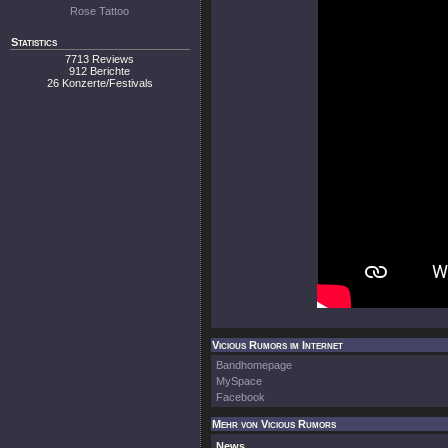
Rose Tattoo
Statistics
7713 Reviews
912 Berichte
26 Konzerte/Festivals
Vicious Rumors im Internet
Bandhomepage
MySpace
Facebook
Mehr von Vicious Rumors
News