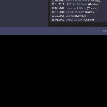
02.05.2013:
Electric Punishment
(
Review
)
13.11.2012:
LIVE You To Death
(
Review
)
18.03.2011:
Razorback Killers
(
Review
)
10.10.2010:
Vicious Rumors
(
Classic
)
03.12.2006:
Warball
(
Review
)
25.03.2003:
Digital Dictator
(
Classic
)
© D