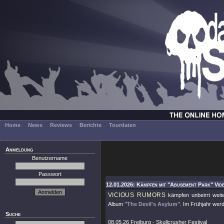
Home
News
Reviews
Berichte
Tourdaten
Anmeldung
Benutzername
Passwort
12.01.2026: Kämpfen mit "Abusement Park" Vide
VICIOUS RUMORS
kämpfen unbeirrt weit
Album
"The Devil's Asylum"
. Im Frühjahr werd
Suche
08.05.26 Freiburg - Skullcrusher Festival