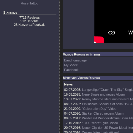
Rose Tattoo
Statistics
7713 Reviews
912 Berichte
26 Konzerte/Festivals
Vicious Rumors im Internet
Bandhomepage
MySpace
Facebook
Mehr von Vicious Rumors
News
02.07.2025:
Langweilige "Crack The Sky" Single
16.05.2025:
Neue Single und neues Album
13.07.2022:
Ronny Munroe steht nun hinterm M
08.07.2022:
Exklusives Special-Set beim H:O:A
21.09.2020:
"Celebration Day" Video
04.07.2020:
Starker Clip zu neuem Album
08.05.2017:
Wieder mit Wunderstimme Brian All
17.10.2016:
"1000 Years" Lyric-Video.
20.07.2016:
Neuer Clip der US Power Metal Iko
20.06.2016:
Zeigen fettes Lyric-Video!