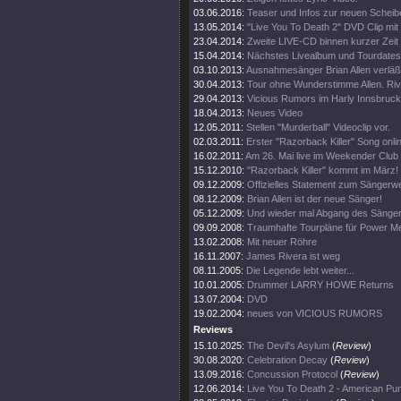
03.06.2016:
Teaser und Infos zur neuen Scheib
13.05.2014:
"Live You To Death 2" DVD Clip mi
23.04.2014:
Zweite LIVE-CD binnen kurzer Zeit
15.04.2014:
Nächstes Livealbum und Tourdates
03.10.2013:
Ausnahmesänger Brian Allen verläß
30.04.2013:
Tour ohne Wunderstimme Allen. Rive
29.04.2013:
Vicious Rumors im Harly Innsbruck
18.04.2013:
Neues Video
12.05.2011:
Stellen "Murderball" Videoclip vor.
02.03.2011:
Erster "Razorback Killer" Song onli
16.02.2011:
Am 26. Mai live im Weekender Club
15.12.2010:
"Razorback Killer" kommt im März!
09.12.2009:
Offizielles Statement zum Sängerw
08.12.2009:
Brian Allen ist der neue Sänger!
05.12.2009:
Und wieder mal Abgang des Sänge
09.09.2008:
Traumhafte Tourpläne für Power Me
13.02.2008:
Mit neuer Röhre
16.11.2007:
James Rivera ist weg
08.11.2005:
Die Legende lebt weiter...
10.01.2005:
Drummer LARRY HOWE Returns
13.07.2004:
DVD
19.02.2004:
neues von VICIOUS RUMORS
Reviews
15.10.2025:
The Devil's Asylum
(
Review
)
30.08.2020:
Celebration Decay
(
Review
)
13.09.2016:
Concussion Protocol
(
Review
)
12.06.2014:
Live You To Death 2 - American Pu