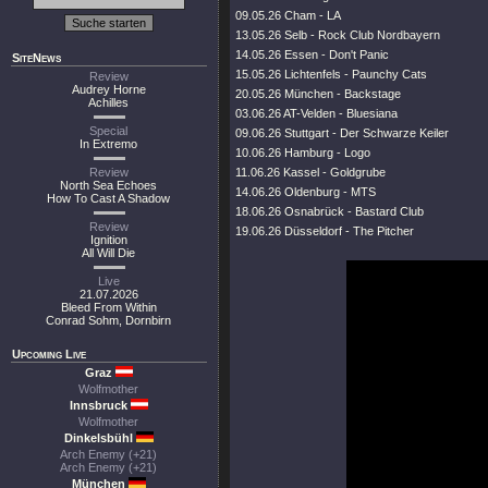
09.05.26 Cham - LA
13.05.26 Selb - Rock Club Nordbayern
14.05.26 Essen - Don't Panic
SiteNews
15.05.26 Lichtenfels - Paunchy Cats
Review
Audrey Horne
20.05.26 München - Backstage
Achilles
03.06.26 AT-Velden - Bluesiana
Special
09.06.26 Stuttgart - Der Schwarze Keiler
In Extremo
10.06.26 Hamburg - Logo
Review
11.06.26 Kassel - Goldgrube
North Sea Echoes
14.06.26 Oldenburg - MTS
How To Cast A Shadow
18.06.26 Osnabrück - Bastard Club
Review
19.06.26 Düsseldorf - The Pitcher
Ignition
All Will Die
Live
21.07.2026
Bleed From Within
Conrad Sohm, Dornbirn
Upcoming Live
Graz
Wolfmother
Innsbruck
Wolfmother
Dinkelsbühl
Arch Enemy (+21)
Arch Enemy (+21)
München