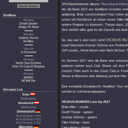
SPV/Steamhammer albums
"Razorback Killer
der die Band 2013 aus familiären Gründen verla
aufgeregt, Brian zurückzuhaben! Das Leben 
SiteNews
schon mit Hochdruck an einem neuen Killer-A
Review
Death Dealer
andere Projekte zu kümmern. Thorpe dazu: „Er 
Reign Of Steel
Nick wirklich alles gute für die Zukunft und d
Review
Audrey Horne
VICIOUS R
So, das war´s aber noch nicht!
Achilles
Lead-Gitarristen Gunnar DüGrey aus Portland/Or
Special
Jeff Loomis,, Vinnie Moore oder Mark McGee. Thor
In Extremo
Review
Im Sommer 2017 wird die Band eine exklusiv
North Sea Echoes
weiteren stehen auch Club Shows auf dem 
How To Cast A Shadow
zurück! Oder auch in den Zoom Club in Frank
Review
Shows in München oder Marburg auf dem Plan.
Ignition
All Will Die
Eine komplette Europäische Headliner Tour w
Upcoming Live
werden im Juli bekanntgegeben.
Graz
Wolfmother
VICIOUS RUMORS Line-Up 2017
Innsbruck
Brian Allen – vocals
Wolfmother
Dinkelsbühl
Geoff Thorpe – guitars
Arch Enemy (+21)
Gunnar DüGrey – guitars
Arch Enemy (+21)
Tilen Hudrap – bass
Arch Enemy (+21)
München
Larry Howe – drums