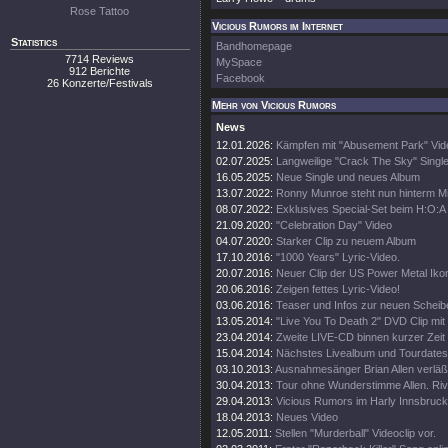
Rose Tattoo
Vicious Rumors im Internet
Statistics
Bandhomepage
7714 Reviews
MySpace
912 Berichte
Facebook
26 Konzerte/Festivals
Mehr von Vicious Rumors
News
12.01.2026:
Kämpfen mit "Abusement Park" Vid
02.07.2025:
Langweilige "Crack The Sky" Single
16.05.2025:
Neue Single und neues Album
13.07.2022:
Ronny Munroe steht nun hinterm M
08.07.2022:
Exklusives Special-Set beim H:O:A
21.09.2020:
"Celebration Day" Video
04.07.2020:
Starker Clip zu neuem Album
17.10.2016:
"1000 Years" Lyric-Video.
20.07.2016:
Neuer Clip der US Power Metal Iko
20.06.2016:
Zeigen fettes Lyric-Video!
03.06.2016:
Teaser und Infos zur neuen Scheib
13.05.2014:
"Live You To Death 2" DVD Clip mi
23.04.2014:
Zweite LIVE-CD binnen kurzer Zeit
15.04.2014:
Nächstes Livealbum und Tourdates
03.10.2013:
Ausnahmesänger Brian Allen verläß
30.04.2013:
Tour ohne Wunderstimme Allen. Rive
29.04.2013:
Vicious Rumors im Harly Innsbruck
18.04.2013:
Neues Video
12.05.2011:
Stellen "Murderball" Videoclip vor.