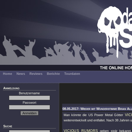
Home
News
Reviews
Berichte
Tourdaten
Anmeldung
Benutzername
Passwort
08.05.2017: Wieder mit Wunderstimme Brian All
VI
Man könnte die US Power Metal Götter
weiterentwickelt und entfaltet. Nach 38 Jahren
Suche
VICIOUS RUMORS
geben stolz bekannt,