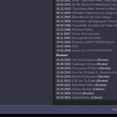
02.03.2011:
Erster "Razorback Killer" Song onli
16.02.2011:
Am 26. Mai live im Weekender Club
15.12.2010:
"Razorback Killer" kommt im März!
09.12.2009:
Offizielles Statement zum Sängerw
08.12.2009:
Brian Allen ist der neue Sänger!
05.12.2009:
Und wieder mal Abgang des Sänge
09.09.2008:
Traumhafte Tourpläne für Power Me
13.02.2008:
Mit neuer Röhre
16.11.2007:
James Rivera ist weg
08.11.2005:
Die Legende lebt weiter...
10.01.2005:
Drummer LARRY HOWE Returns
13.07.2004:
DVD
19.02.2004:
neues von VICIOUS RUMORS
Reviews
15.10.2025:
The Devil's Asylum
(
Review
)
30.08.2020:
Celebration Decay
(
Review
)
13.09.2016:
Concussion Protocol
(
Review
)
12.06.2014:
Live You To Death 2 - American Pu
02.05.2013:
Electric Punishment
(
Review
)
13.11.2012:
LIVE You To Death
(
Review
)
18.03.2011:
Razorback Killers
(
Review
)
10.10.2010:
Vicious Rumors
(
Classic
)
03.12.2006:
Warball
(
Review
)
25.03.2003:
Digital Dictator
(
Classic
)
© D