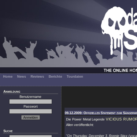
Home
News
Reviews
Berichte
Tourdaten
Anmeldung
Benutzername
Passwort
09.12.2009: Offizielles Statement zum Sängerw
VICIOUS RUMO
Die Power Metal Legende
Allen veröffentlicht:
Suche
"On Thursday, December 3, Ronnie Stixx (vocals)