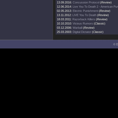
13.09.2016:
Concussion Protocol
(
Review
)
12.06.2014:
Live You To Death 2 - American Pu
02.05.2013:
Electric Punishment
(
Review
)
13.11.2012:
LIVE You To Death
(
Review
)
18.03.2011:
Razorback Killers
(
Review
)
10.10.2010:
Vicious Rumors
(
Classic
)
03.12.2006:
Warball
(
Review
)
25.03.2003:
Digital Dictator
(
Classic
)
© D