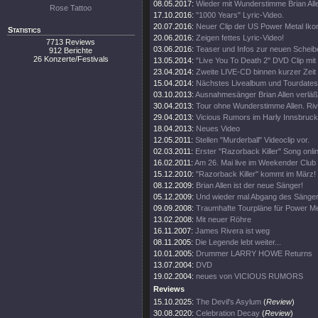
08.05.2017:
Wieder mit Wunderstimme Brian All
Rose Tattoo
17.10.2016:
"1000 Years" Lyric-Video.
20.07.2016:
Neuer Clip der US Power Metal Iko
Statistics
20.06.2016:
Zeigen fettes Lyric-Video!
7713 Reviews
03.06.2016:
Teaser und Infos zur neuen Scheib
912 Berichte
26 Konzerte/Festivals
13.05.2014:
"Live You To Death 2" DVD Clip mi
23.04.2014:
Zweite LIVE-CD binnen kurzer Zeit
15.04.2014:
Nächstes Livealbum und Tourdates
03.10.2013:
Ausnahmesänger Brian Allen verläß
30.04.2013:
Tour ohne Wunderstimme Allen. Rive
29.04.2013:
Vicious Rumors im Harly Innsbruck
18.04.2013:
Neues Video
12.05.2011:
Stellen "Murderball" Videoclip vor.
02.03.2011:
Erster "Razorback Killer" Song onli
16.02.2011:
Am 26. Mai live im Weekender Club
15.12.2010:
"Razorback Killer" kommt im März!
08.12.2009:
Brian Allen ist der neue Sänger!
05.12.2009:
Und wieder mal Abgang des Sänge
09.09.2008:
Traumhafte Tourpläne für Power Me
13.02.2008:
Mit neuer Röhre
16.11.2007:
James Rivera ist weg
08.11.2005:
Die Legende lebt weiter...
10.01.2005:
Drummer LARRY HOWE Returns
13.07.2004:
DVD
19.02.2004:
neues von VICIOUS RUMORS
Reviews
15.10.2025:
The Devil's Asylum
(
Review
)
30.08.2020:
Celebration Decay
(
Review
)