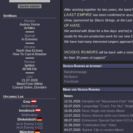
After working together for two years, the band f
LAAST EMPIRE
has been confirmed to assum
SiteNews
show, sponsored by Sfarzo Strings, at the Last
Review
Audrey Horne
OF HATE
.
Achilles
We worked with Brian for a few days and he] is
Special
studio for the pre-production work for our new 
In Extremo
We have had many interested singers approach u
Review
North Sea Echoes
VICIOUS RUMORS
will be back with a mon
How To Cast A Shadow
for their 30 years of support!"
Review
Ignition
Vicious Rumors im Internet
All Will Die
Bandhomepage
Live
MySpace
21.07.2026
Facebook
Bleed From Within
Conrad Sohm, Dornbirn
Mehr von Vicious Rumors
News
Upcoming Live
12.01.2026:
Kämpfen mit "Abusement Park" Vid
Graz
Wolfmother
02.07.2025:
Langweilige "Crack The Sky" Single
Innsbruck
16.05.2025:
Neue Single und neues Album
Wolfmother
13.07.2022:
Ronny Munroe steht nun hinterm M
Dinkelsbühl
08.07.2022:
Exklusives Special-Set beim H:O:A
Arch Enemy (+21)
21.09.2020:
"Celebration Day" Video
Arch Enemy (+21)
04.07.2020:
Starker Clip zu neuem Album
München