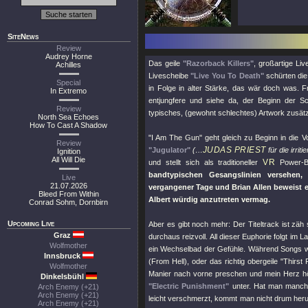
SiteNews
Review
Audrey Horne
Das geile
"Razorback Killers"
, großartige Li
Achilles
Livescheibe
"Live You To Death"
schürten die
Special
in Folge in alter Stärke, das wär doch was. 
In Extremo
entjungfere und siehe da, der Beginn der Sch
Review
typisches, (gewohnt schlechtes) Artwork zusätz
North Sea Echoes
How To Cast A Shadow
"I Am The Gun"
geht gleich zu Beginn in die V
Review
JUDAS PRIEST
"Jugulator"
(…
für die irrit
Ignition
All Will Die
VR
und stellt sich als traditioneller
Power-B
bandtypischen Gesangslinien versehen,
Live
21.07.2026
vergangener Tage und Brian Allen beweist ei
Bleed From Within
Albert würdig anzutreten vermag.
Conrad Sohm, Dornbirn
Upcoming Live
Aber es gibt noch mehr: Der Titeltrack ist zä
Graz
durchaus reizvoll. All dieser Euphorie folgt im
Wolfmother
ein Wechselbad der Gefühle. Während Songs 
Innsbruck
(From Hell), oder das richtig obergeile "
Thirst F
Wolfmother
Manier nach vorne preschen und mein Herz hö
Dinkelsbühl
"Electric Punishment"
unter. Hat man manch 
Arch Enemy (+21)
Arch Enemy (+21)
leicht verschmerzt, kommt man nicht drum he
Arch Enemy (+21)