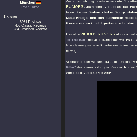
Auch das kitschig überkommerzielle "
Togethe
München
RUMORS
Album nichts zu suchen. Bei "
Eter
Rose Tattoo
totale Bremse.
Sieben starken Songs stehen
Statistics
Metal Energie und den packenden Melodi
6971 Reviews
Gesamteindruck nicht großartig schmälern.
458 Classic Reviews
284 Unsigned Reviews
VICIOUS RUMORS
Das elfte
Album ist sel
To The Ball"
mithalten kann oder will. Es is
Grund genug, sich die Scheibe einzutüten, denn
hinweg.
Vielmehr freuen wir uns, dass die ehrliche 
Killer"
das zweite sehr gute #Vicious Rumors* 
Schutt und Asche setzen wird!