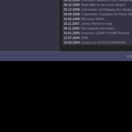
09.12.2009:
Offizielles Statement zum Sängerw
08.12.2009:
Brian Allen ist der neue Sänger!
05.12.2009:
Und wieder mal Abgang des Sänge
09.09.2008:
Traumhafte Tourpläne für Power Me
13.02.2008:
Mit neuer Röhre
16.11.2007:
James Rivera ist weg
08.11.2005:
Die Legende lebt weiter...
10.01.2005:
Drummer LARRY HOWE Returns
13.07.2004:
DVD
19.02.2004:
neues von VICIOUS RUMORS
© D