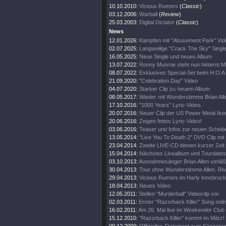
10.10.2010:
Vicious Rumors
(
Classic
)
03.12.2006:
Warball
(
Review
)
25.03.2003:
Digital Dictator
(
Classic
)
News
12.01.2026:
Kämpfen mit "Abusement Park" Vid
02.07.2025:
Langweilige "Crack The Sky" Single
16.05.2025:
Neue Single und neues Album
13.07.2022:
Ronny Munroe steht nun hinterm M
08.07.2022:
Exklusives Special-Set beim H:O:A
21.09.2020:
"Celebration Day" Video
04.07.2020:
Starker Clip zu neuem Album
08.05.2017:
Wieder mit Wunderstimme Brian All
17.10.2016:
"1000 Years" Lyric-Video.
20.07.2016:
Neuer Clip der US Power Metal Iko
20.06.2016:
Zeigen fettes Lyric-Video!
03.06.2016:
Teaser und Infos zur neuen Scheib
13.05.2014:
"Live You To Death 2" DVD Clip mi
23.04.2014:
Zweite LIVE-CD binnen kurzer Zeit
15.04.2014:
Nächstes Livealbum und Tourdates
03.10.2013:
Ausnahmesänger Brian Allen verläß
30.04.2013:
Tour ohne Wunderstimme Allen. Rive
29.04.2013:
Vicious Rumors im Harly Innsbruck
18.04.2013:
Neues Video
12.05.2011:
Stellen "Murderball" Videoclip vor.
02.03.2011:
Erster "Razorback Killer" Song onli
16.02.2011:
Am 26. Mai live im Weekender Club
15.12.2010:
"Razorback Killer" kommt im März!