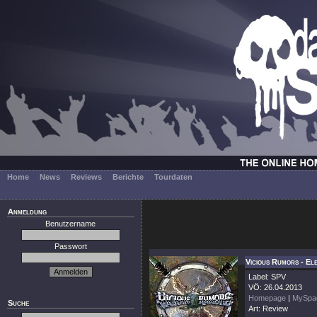
Home
News
Reviews
Berichte
Tourdaten
Anmeldung
Benutzername
Passwort
Vicious Rumors - El
Label: SPV
VÖ: 26.04.2013
Homepage
|
MySpa
Suche
Art: Review