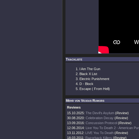
Trackliste
I Am The Gun
Black X List
Electric Punishment
D - Block
Escape ( From Hell)
Mehr von Vicious Rumors
Reviews
15.10.2025:
The Devil's Asylum
(
Review
)
30.08.2020:
Celebration Decay
(
Review
)
13.09.2016:
Concussion Protocol
(
Review
)
12.06.2014:
Live You To Death 2 - American Pu
13.11.2012:
LIVE You To Death
(
Review
)
18.03.2011:
Razorback Killers
(
Review
)