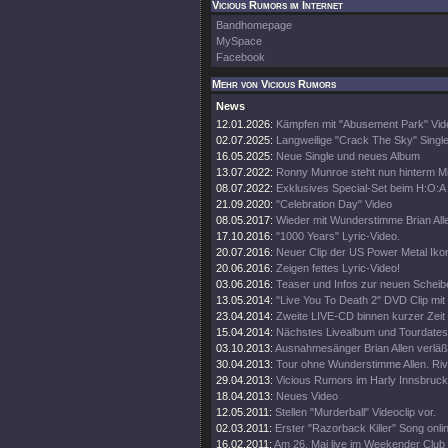
Vicious Rumors im Internet
Bandhomepage
MySpace
Facebook
Mehr von Vicious Rumors
News
12.01.2026:
Kämpfen mit "Abusement Park" Vid
02.07.2025:
Langweilige "Crack The Sky" Single
16.05.2025:
Neue Single und neues Album
13.07.2022:
Ronny Munroe steht nun hinterm M
08.07.2022:
Exklusives Special-Set beim H:O:A
21.09.2020:
"Celebration Day" Video
08.05.2017:
Wieder mit Wunderstimme Brian All
17.10.2016:
"1000 Years" Lyric-Video.
20.07.2016:
Neuer Clip der US Power Metal Iko
20.06.2016:
Zeigen fettes Lyric-Video!
03.06.2016:
Teaser und Infos zur neuen Scheib
13.05.2014:
"Live You To Death 2" DVD Clip mi
23.04.2014:
Zweite LIVE-CD binnen kurzer Zeit
15.04.2014:
Nächstes Livealbum und Tourdates
03.10.2013:
Ausnahmesänger Brian Allen verläß
30.04.2013:
Tour ohne Wunderstimme Allen. Rive
29.04.2013:
Vicious Rumors im Harly Innsbruck
18.04.2013:
Neues Video
12.05.2011:
Stellen "Murderball" Videoclip vor.
02.03.2011:
Erster "Razorback Killer" Song onli
16.02.2011:
Am 26. Mai live im Weekender Club