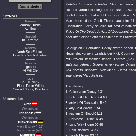
Zeitplan für unser aktuelles Album ein wenig 
Dessen Veröffentlichungstermin musste zwar au
V
doch letztendlich hat wohl kaum ein anderes
SiteNews
Man merkt, dass Geoff Thorpe auch im 41. (
Review
Audrey Horne
Celebration Decay sei eine Art best of both wo
Achilles
‚Pulse Of The Dead‘, ‚Arrival Of Desolation‘, ‚D
Special
aber auch einen Song mit seiner für uns ungewö
In Extremo
Review
Beteiligt an Celebration Decay waren neben
North Sea Echoes
Neuentdeckungen: Leadsänger Nick Courtney un
How To Cast A Shadow
mit Bravour bestanden haben. Thorpe:
„Nick
Review
lautstark gefeiert. Gunnar ist ein echter Virtuo
Ignition
und bereits absolute Weltklasse. Damit ha
All Will Die
legendären Marc McGee.“
Live
21.07.2026
Bleed From Within
Tracklisting:
Conrad Sohm, Dornbirn
1. Celebration Decay 4:31
2. Pulse Of The Dead 04:08
Upcoming Live
3. Arrival Of Desolation 5:42
Graz
4. Any Last Words 3:34
Wolfmother
Innsbruck
5. Asylum Of Blood 04:11
Wolfmother
6. Darkness Divine 04:49
Dinkelsbühl
7. Long Way Home 03:48
Arch Enemy (+21)
8. Cold Blooded 04:23
Arch Enemy (+21)
München
9. Death Eternal 03:44