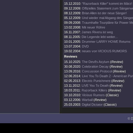
15.12.2010:
"Razorback Killer" kommt im März!
09.12.2009:
Offizielles Statement zum Sängerw
08.12.2009:
Brian Allen ist der neue Sänger!
05.12.2009:
Und wieder mal Abgang des Sänge
09.09.2008:
Traumhafte Tourpläne für Power Me
13.02.2008:
Mit neuer Röhre
16.11.2007:
James Rivera ist weg
08.11.2005:
Die Legende lebt weiter...
10.01.2005:
Drummer LARRY HOWE Returns
13.07.2004:
DVD
19.02.2004:
neues von VICIOUS RUMORS
Reviews
15.10.2025:
The Devil's Asylum
(
Review
)
30.08.2020:
Celebration Decay
(
Review
)
13.09.2016:
Concussion Protocol
(
Review
)
12.06.2014:
Live You To Death 2 - American Pu
02.05.2013:
Electric Punishment
(
Review
)
13.11.2012:
LIVE You To Death
(
Review
)
18.03.2011:
Razorback Killers
(
Review
)
10.10.2010:
Vicious Rumors
(
Classic
)
03.12.2006:
Warball
(
Review
)
25.03.2003:
Digital Dictator
(
Classic
)
© D