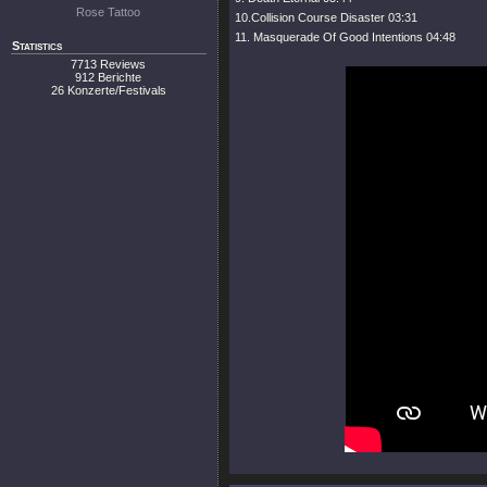
Rose Tattoo
10.Collision Course Disaster 03:31
11. Masquerade Of Good Intentions 04:48
Statistics
7713 Reviews
912 Berichte
26 Konzerte/Festivals