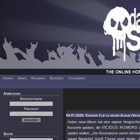
Home
News
Reviews
Berichte
Tourdaten
Anmeldung
Benutzername
Passwort
04.07.2020: Starker Clip zu neuem Album (Vici
Jedes neue Album hat eine eigene Vorgeschich
VICIOUS RUMORS
Konzerte geplant, die
a
spielen wollten.
„Die Resonanzen waren dermaß
Suche
staunt Bandchef Geoff Thorpe noch heute.
„