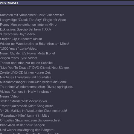
cious Rumors
Kämpfen mit "Abusement Park" Video weiter
Langweilige "Crack The Sky" Single mit Video
Ronny Munroe steht nun hinterm Mikro
Exklusives Special-Set beim H:O:A
"Celebration Day" Video
Starker Clip zu neuem Album
Wieder mit Wunderstimme Brian Allen am Mikro!
"1000 Years" Lyric-Video.
Neuer Clip der US Power Metal Ikone!
Zeigen fettes Lyric-Video!
Teaser und Infos zur neuen Scheibe!
"Live You To Death 2" DVD Clip mit Neu-Sänger.
Zweite LIVE-CD binnen kurzer Zeit
Nächstes Livealbum und Tourdates.
Ausnahmesänger Brian Allen verläßt die Band!
Tour ohne Wunderstimme Allen. Rivera springt ein.
Vicious Rumors im Harly Innsbruck!
Neues Video
Stellen "Murderball" Videoclip vor.
Erster "Razorback Killer" Song online.
Am 26. Mai live im Weekender Club Innsbruck!
"Razorback Killer" kommt im März!
Offizielles Statement zum Sängerwechsel
Brian Allen ist der neue Sänger!
Und wieder mal Abgang des Sängers