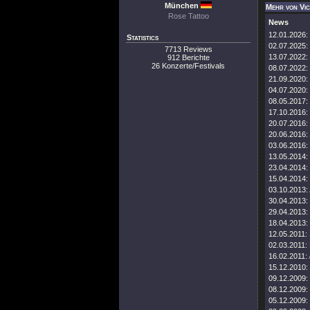
München
Mehr von Vi
Rose Tattoo
News
12.01.2026:
Statistics
02.07.2025:
7713 Reviews
13.07.2022:
912 Berichte
26 Konzerte/Festivals
08.07.2022:
21.09.2020:
04.07.2020:
08.05.2017:
17.10.2016:
20.07.2016:
20.06.2016:
03.06.2016:
13.05.2014:
23.04.2014:
15.04.2014:
03.10.2013:
30.04.2013:
29.04.2013:
18.04.2013:
12.05.2011:
02.03.2011:
16.02.2011:
15.12.2010:
09.12.2009:
08.12.2009:
05.12.2009: