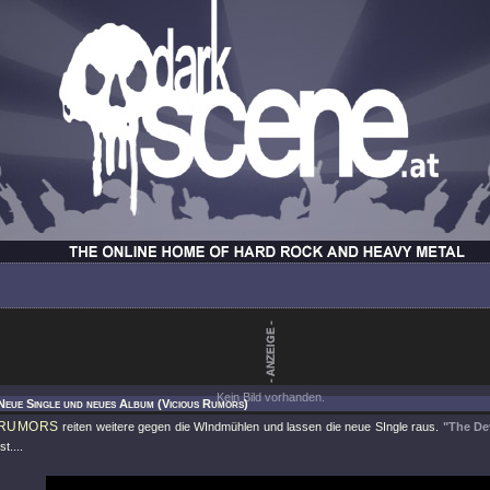
Kein Bild vorhanden.
Neue Single und neues Album (Vicious Rumors)
 RUMORS
reiten weitere gegen die WIndmühlen und lassen die neue SIngle raus.
"The De
t....