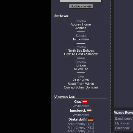
SiteNews
Review
Audrey Horne
Achilles
Special
In Extremo
Review
North Sea Echoes
How To Cast A Shadow
Review
Ignition
All Will Die
Live
21.07.2026
Bleed From Within
Conrad Sohm, Dornbirn
Upcoming Live
Graz
Wolfmother
Innsbruck
Vicious Rumo
Wolfmother
Bandhomep
Dinkelsbühl
MySpace
Arch Enemy (+21)
Arch Enemy (+21)
Facebook
Arch Enemy (+21)