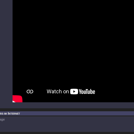
rs im Internet
age