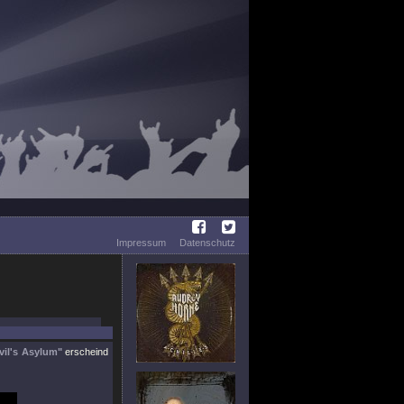
Impressum
Datenschutz
vil's Asylum"
erscheind