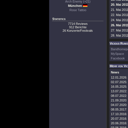
Arch Enemy (+21)
20. Mai 20
München
21. Mai 2011
Rose Tattoo
22. Mai 201
Statistics
24. Mai 201
7714 Reviews
26. Mai 20
912 Berichte
27. Mai 2011
26 Konzerte/Festivals
28. Mai 201
Vicious Rumo
Bandhomep
MySpace
Facebook
Mehr von Vi
News
12.01.2026:
02.07.2025:
16.05.2025:
13.07.2022:
08.07.2022:
21.09.2020:
04.07.2020:
08.05.2017:
17.10.2016:
20.07.2016:
20.06.2016:
03.06.2016: