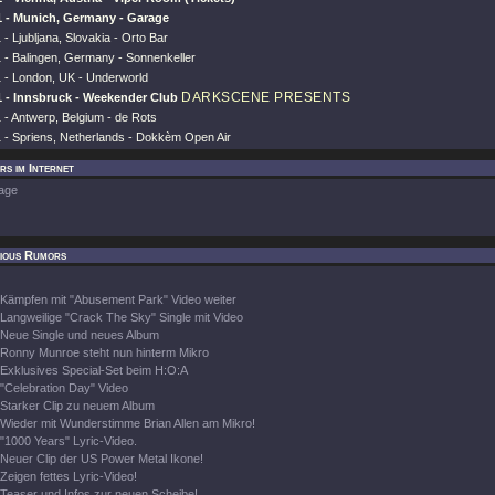
11 - Munich, Germany - Garage
 - Ljubljana, Slovakia - Orto Bar
1 - Balingen, Germany - Sonnenkeller
1 - London, UK - Underworld
DARKSCENE PRESENTS
11 - Innsbruck - Weekender Club
 - Antwerp, Belgium - de Rots
1 - Spriens, Netherlands - Dokkèm Open Air
rs im Internet
age
cious Rumors
Kämpfen mit "Abusement Park" Video weiter
Langweilige "Crack The Sky" Single mit Video
Neue Single und neues Album
Ronny Munroe steht nun hinterm Mikro
Exklusives Special-Set beim H:O:A
"Celebration Day" Video
Starker Clip zu neuem Album
Wieder mit Wunderstimme Brian Allen am Mikro!
"1000 Years" Lyric-Video.
Neuer Clip der US Power Metal Ikone!
Zeigen fettes Lyric-Video!
Teaser und Infos zur neuen Scheibe!