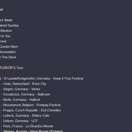
ll
ck Blade
tained Sunday
f Wisdom
t Is You
Grind
 Garden Burn
Devastation
h The Devil
 RUMORS
Tour:
11 - D-Lauda/Königshofen, Germany - Keep It True Festival
 - Uster, Switzerland - Rock City
1 - Siegen, Germany - Vortex
1 - Osnabrück, Germany - Ballroom
 - Berlin, Germany - Halford
 - Wuustwezel, Belgium - Puntpop Festival
 - Prague, Czech Republic - Exit Chemilize
1 - Lübeck, Germany - Riders Cafe
1 - Uelsen, Germany - UJT
1 - Paris, France - Le DivanDu Monde
1 - Vienna, Austria - Viper Room (Tickets)