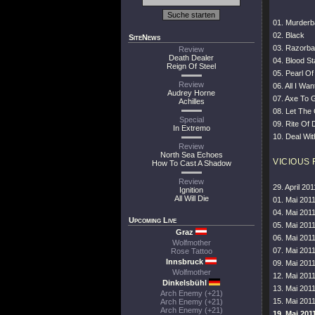
01. Murderba
02. Black
SiteNews
03. Razorba
Review
Death Dealer
04. Blood S
Reign Of Steel
05. Pearl O
Review
06. All I Wan
Audrey Horne
07. Axe To 
Achilles
08. Let The
Special
09. Rite Of 
In Extremo
10. Deal Wit
Review
North Sea Echoes
VICIOUS
How To Cast A Shadow
Review
29. April 20
Ignition
All Will Die
01. Mai 2011
04. Mai 201
Upcoming Live
05. Mai 201
Graz
06. Mai 2011
Wolfmother
07. Mai 2011
Rose Tattoo
Innsbruck
09. Mai 2011
Wolfmother
12. Mai 201
Dinkelsbühl
13. Mai 201
Arch Enemy (+21)
15. Mai 201
Arch Enemy (+21)
Arch Enemy (+21)
19. Mai 201