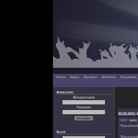
Home
News
Reviews
Berichte
Tourdaten
Anmeldung
Benutzername
Passwort
02.03.2011: 
HIER
kann 
"Razorback 
Suche
"Razorback 