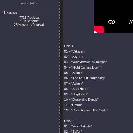
Rose Tattoo
Statistics
7713 Reviews
912 Berichte
26 Konzerte/Festivals
Disc 1:
01 – “Vakaren”
02 – “Sistere”
03 – “Wide Awake In Quietus”
04 – “Night Comes Down”
05 – “Second”
06 – “The Act Of Darkening”
07 – “Ashen”
08 – “Sold Heart”
09 – “Displaced”
10 – “Dissolving Bonds”
11 – “Unfurl”
12 – “Code Against The Code”
Disc 2:
01 – “Wait Outside”
02 – “Sulfur”