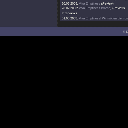
20.03.2003:
Viva Emptiness
(
Review
)
28.02.2003:
Viva Emptiness (vorab)
(
Review
)
Interviews
01.05.2003:
Viva Emptiness! Wir mögen die Ironi
© D