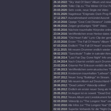
26.10.2022:
"Sky Void Of Stars" Album und neu
24.04.2020:
Toller Clip zu "The Winter Of Our P
20.03.2020:
Sehr coole, neue Single mit Video
30.01.2020:
Nagelneue "Enigmatic-Dark-Prog
17.12.2017:
Ausnahmeband verkündet Auszeit
24.10.2016:
Üppige "Geat Cold Distance" Jubilä
08.09.2016:
Zeigen großartiges "Shift" Video.
03.05.2016:
Nächste traumhafte Hörprobe onlin
23.04.2016:
Veröffentlichen erste Herbst-dates i
31.03.2016:
"Old Heart Falls" Lyric-Clip der ge
15.03.2016:
Erster "The Fall Of Hearts" Album-T
07.03.2016:
Endlich! "The Fall Of Heart" erschei
10.11.2015:
Mit neuem Drummer endlich wieder 
08.02.2015:
"Sanctitude" Trailer in sakraler At
18.08.2014:
"Last Fair Day Gone Night" Info und 
21.04.2014:
Nach Gitarrist verläßt auch Drumm
23.02.2014:
Gitarrist Per Eriksson verläßt die B
17.06.2013:
Veröffentlichen semi-akustisches "
19.02.2013:
Kredenzen traumhaften "Lethean" C
29.07.2012:
Neuer Song "Buildings" im Stream.
15.07.2012:
Mit neuem Album auf Deutschland-
28.06.2012:
"Dead Letters" Videoclip online!
21.06.2012:
Endlich ein erster neuer Song als H
29.05.2012:
Im August ist es soweit: "Dead End 
02.01.2012:
Neues Album und Livedokument für
02.03.2010:
Videoclip zu "The Longest Year" steh
19.02.2010:
Alle Infos zur "The Longest Year" E
02.02.2010:
Superbe Vorbands für die "Night O