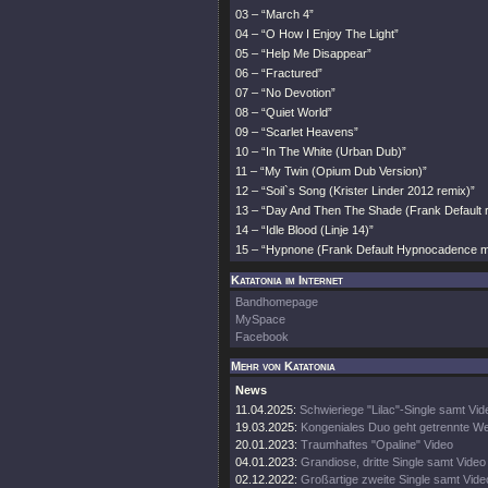
03 – “March 4”
04 – “O How I Enjoy The Light”
05 – “Help Me Disappear”
06 – “Fractured”
07 – “No Devotion”
08 – “Quiet World”
09 – “Scarlet Heavens”
10 – “In The White (Urban Dub)”
11 – “My Twin (Opium Dub Version)”
12 – “Soil`s Song (Krister Linder 2012 remix)”
13 – “Day And Then The Shade (Frank Default 
14 – “Idle Blood (Linje 14)”
15 – “Hypnone (Frank Default Hypnocadence m
Katatonia im Internet
Bandhomepage
MySpace
Facebook
Mehr von Katatonia
News
11.04.2025:
Schwieriege "Lilac"-Single samt Vid
19.03.2025:
Kongeniales Duo geht getrennte W
20.01.2023:
Traumhaftes "Opaline" Video
04.01.2023:
Grandiose, dritte Single samt Video
02.12.2022:
Großartige zweite Single samt Vide