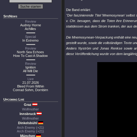
Die Band erklärt:
"Der faszinierende Titel 'Mnemosynean' selbst 
SiteNews
v. Chr. besagen, dass die Toten ihre Erinner
Review
Audrey Horne
stattdessen aus dem Strom tranken, der aus de
Achilles
Special
Die Mnemosynean-Verpackung enthält eine neue
In Extremo
gestellt wurde, sowie die vollständigen Texte 
Review
Anders Nyström und Jonas Renkse sowie a
North Sea Echoes
diese Veröffentlichung wurde von dem langjähr
How To Cast A Shadow
Review
Ignition
All Will Die
Live
21.07.2026
Bleed From Within
Conrad Sohm, Dornbirn
Upcoming Live
Graz
Wolfmother
Innsbruck
Wolfmother
Dinkelsbühl
Arch Enemy (+21)
Arch Enemy (+21)
München