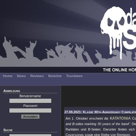
Home
News
Reviews
Berichte
Tourdaten
Anmeldung
Benutzername
Passwort
27.09.2021: Klasse 30th-Anniversary Compilati
KATATONIA
Am 1. Oktober erscheint die
Com
and B-sides marking 30 years of the band"
. D
Raritäten und B-Seiten. Darunter finden sich
Suche
Coversongs sowie eine Reihe von Remixen.