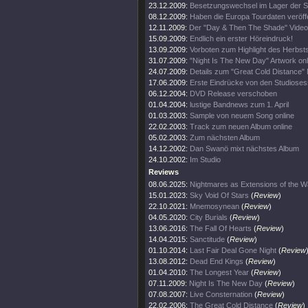
23.12.2009:
Besetzungswechsel im Lager der 
08.12.2009:
Haben die Europa Tourdaten veröffe
12.11.2009:
Der "Day & Then The Shade" Videoc
15.09.2009:
Endlich ein erster Höreindruck!
13.09.2009:
Vorboten zum Highlight des Herbsts
31.07.2009:
"Night Is The New Day" Artwork onl
24.07.2009:
Details zum "Great Cold Distance" 
17.06.2009:
Erste Eindrücke von den Studioses
06.12.2004:
DVD Release verschoben
01.04.2004:
lustige Bandnews zum 1. April
01.03.2003:
Sample von neuem Song online
22.02.2003:
Track zum neuen Album online
05.02.2003:
Zum nächsten Album
14.12.2002:
Dan Swanö mixt nächstes Album
24.10.2002:
Im Studio
Reviews
08.06.2025:
Nightmares as Extensions of the W
15.01.2023:
Sky Void Of Stars
(
Review
)
22.10.2021:
Mnemosynean
(
Review
)
04.05.2020:
City Burials
(
Review
)
13.06.2016:
The Fall Of Hearts
(
Review
)
14.04.2015:
Sanctitude
(
Review
)
01.10.2014:
Last Fair Deal Gone Night
(
Review
13.08.2012:
Dead End Kings
(
Review
)
01.04.2010:
The Longest Year
(
Review
)
07.11.2009:
Night Is The New Day
(
Review
)
07.08.2007:
Live Consternation
(
Review
)
22.02.2006:
The Great Cold Distance
(
Review
)