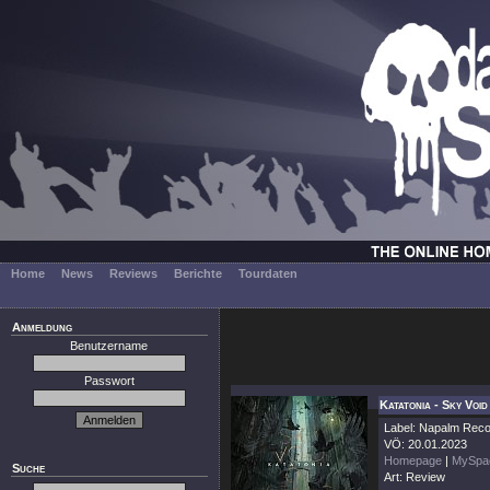
Home
News
Reviews
Berichte
Tourdaten
Anmeldung
Benutzername
Passwort
Katatonia - Sky Voi
Label: Napalm Rec
VÖ: 20.01.2023
Homepage
|
MySpa
Suche
Art: Review