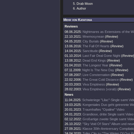
Drab Moon
Author
Mehr von Katatonia
Reviews
08.06.2025:
Nightmares as Extensions of the W
22.10.2021:
Mnemosynean
(
Review
)
04.05.2020:
City Burials
(
Review
)
13.06.2016:
The Fall Of Hearts
(
Review
)
14.04.2015:
Sanctitude
(
Review
)
01.10.2014:
Last Fair Deal Gone Night
(
Review
13.08.2012:
Dead End Kings
(
Review
)
01.04.2010:
The Longest Year
(
Review
)
07.11.2009:
Night Is The New Day
(
Review
)
07.08.2007:
Live Consternation
(
Review
)
22.02.2006:
The Great Cold Distance
(
Review
)
20.03.2003:
Viva Emptiness
(
Review
)
28.02.2003:
Viva Emptiness (vorab)
(
Review
)
News
11.04.2025:
Schwieriege "Lilac"-Single samt Vid
19.03.2025:
Kongeniales Duo geht getrennte W
20.01.2023:
Traumhaftes "Opaline" Video
04.01.2023:
Grandiose, dritte Single samt Video
02.12.2022:
Großartige zweite Single samt Vide
26.10.2022:
"Sky Void Of Stars" Album und neu
27.09.2021:
Klasse 30th-Anniversary Compilati
24.04.2020:
Toller Clip zu "The Winter Of Our P