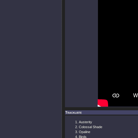
Trackliste
Austerity
Colossal Shade
Opaline
Birds