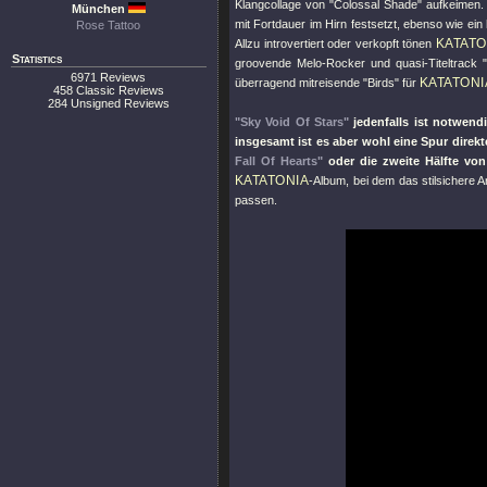
Klangcollage von
"Colossal Shade"
aufkeimen. 
München
mit Fortdauer im Hirn festsetzt, ebenso wie e
Rose Tattoo
KATATO
Allzu introvertiert oder verkopft tönen
Statistics
groovende Melo-Rocker und quasi-Titeltrack
6971 Reviews
KATATONI
überragend mitreisende
"Birds"
für
458 Classic Reviews
284 Unsigned Reviews
"Sky Void Of Stars"
jedenfalls ist notwend
insgesamt ist es aber wohl eine Spur direkte
Fall Of Hearts"
oder die zweite Hälfte vo
KATATONIA
-Album, bei dem das stilsichere 
passen.