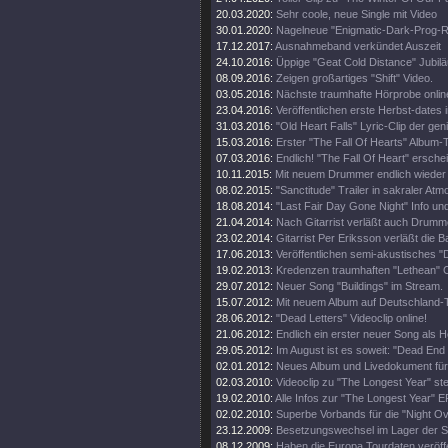
20.03.2020:
Sehr coole, neue Single mit Video
30.01.2020:
Nagelneue "Enigmatic-Dark-Prog
17.12.2017:
Ausnahmeband verkündet Auszeit
24.10.2016:
Üppige "Geat Cold Distance" Jubilä
08.09.2016:
Zeigen großartiges "Shift" Video.
03.05.2016:
Nächste traumhafte Hörprobe onlin
23.04.2016:
Veröffentlichen erste Herbst-dates i
31.03.2016:
"Old Heart Falls" Lyric-Clip der ge
15.03.2016:
Erster "The Fall Of Hearts" Album-T
07.03.2016:
Endlich! "The Fall Of Heart" erschei
10.11.2015:
Mit neuem Drummer endlich wieder 
08.02.2015:
"Sanctitude" Trailer in sakraler At
18.08.2014:
"Last Fair Day Gone Night" Info und 
21.04.2014:
Nach Gitarrist verläßt auch Drumm
23.02.2014:
Gitarrist Per Eriksson verläßt die B
17.06.2013:
Veröffentlichen semi-akustisches "
19.02.2013:
Kredenzen traumhaften "Lethean" C
29.07.2012:
Neuer Song "Buildings" im Stream.
15.07.2012:
Mit neuem Album auf Deutschland-
28.06.2012:
"Dead Letters" Videoclip online!
21.06.2012:
Endlich ein erster neuer Song als H
29.05.2012:
Im August ist es soweit: "Dead End 
02.01.2012:
Neues Album und Livedokument für
02.03.2010:
Videoclip zu "The Longest Year" steh
19.02.2010:
Alle Infos zur "The Longest Year" E
02.02.2010:
Superbe Vorbands für die "Night O
23.12.2009:
Besetzungswechsel im Lager der 
08.12.2009:
Haben die Europa Tourdaten veröffe