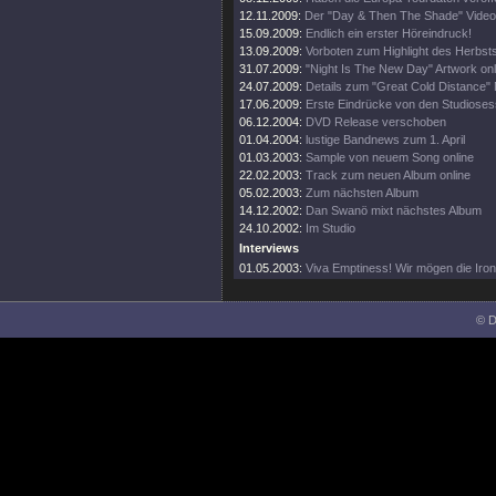
12.11.2009:
Der "Day & Then The Shade" Videoc
15.09.2009:
Endlich ein erster Höreindruck!
13.09.2009:
Vorboten zum Highlight des Herbsts
31.07.2009:
"Night Is The New Day" Artwork onl
24.07.2009:
Details zum "Great Cold Distance" 
17.06.2009:
Erste Eindrücke von den Studioses
06.12.2004:
DVD Release verschoben
01.04.2004:
lustige Bandnews zum 1. April
01.03.2003:
Sample von neuem Song online
22.02.2003:
Track zum neuen Album online
05.02.2003:
Zum nächsten Album
14.12.2002:
Dan Swanö mixt nächstes Album
24.10.2002:
Im Studio
Interviews
01.05.2003:
Viva Emptiness! Wir mögen die Ironi
© D