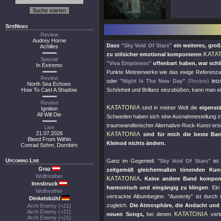
SiteNews
Review
Audrey Horne
Dass
"Sky Void Of Stars"
ein weiteres, gro
Achilles
KATA
zu stilsicher emotional komponieren
Special
"Viva Emptiness"
offenbart haben, war schl
In Extremo
Punkte Meisterwerke wie das ewige Referenz
Review
oder
"Night Is The New Day"
(Review)
letz
North Sea Echoes
How To Cast A Shadow
Schönheit und Brillanz einzubüßen, kann man ei
Review
KATATONIA
sind in meiner Welt die
eigenst
Ignition
All Will Die
Schweden haben sich eine Ausnahmestellung z
traumwandlerischer Alternative-Rock-Kunst ersc
Live
21.07.2026
KATATONIA
sind für mich die beste Ban
Bleed From Within
Kleinod nichts ändern.
Conrad Sohm, Dornbirn
Upcoming Live
Ganz im Gegenteil:
"Sky Void Of Stars"
is
Graz
zeitgemäß gleichermaßen tönenden Kuns
Wolfmother
KATATONIA
. Keine andere Band kompon
Innsbruck
harmonisch und eingängig zu klingen
. Ein
Wolfmother
vertrackte Albumbeginn.
"Austerity"
ist durch
Dinkelsbühl
zugleich.
Die Atmosphäre, die Andacht und 
Arch Enemy (+21)
Arch Enemy (+21)
KATATONIA
neuen Songs,
bei denen
vert
Arch Enemy (+21)