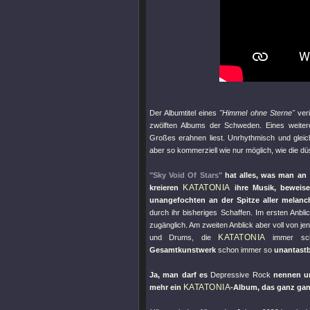
Der Albumtitel eines
"Himmel ohne Sterne"
veri
zwölften Albums der Schweden. Eines weite
Großes erahnen liest. Unrhythmisch und gleich
aber so kommerziell wie nur möglich, wie die 
"Sky Void Of Stars"
hat alles, was man an
KATATONIA
kreieren
ihre Musik, beweisen
unangefochten an der Spitze aller melanc
durch ihr bisheriges Schaffen. Im ersten Anbl
zugänglich. Am zweiten Anblick aber voll von j
KATATONIA
und Drums, die
immer s
Gesamtkunstwerk
schon immer so
unantastb
Ja, man darf es
Depressive Rock
nennen u
KATATONIA
mehr ein
-Album, das ganz ganz