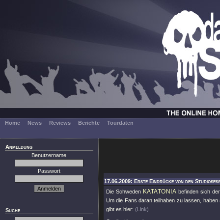
Home
News
Reviews
Berichte
Tourdaten
Anmeldung
Benutzername
Passwort
17.06.2009: Erste Eindrücke von den Studiosess
KATATONIA
Die Schweden
befinden sich der
Um die Fans daran teilhaben zu lassen, haben s
gibt es hier:
(Link)
Suche