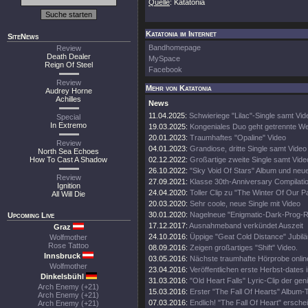
Quelle
: Katatonia
Katatonia im Internet
SiteNews
Bandhomepage
Review
Death Dealer
MySpace
Reign Of Steel
Facebook
Review
Mehr von Katatonia
Audrey Horne
Achilles
News
11.04.2025:
Schwieriege "Lilac"-Single samt Vid
Special
In Extremo
19.03.2025:
Kongeniales Duo geht getrennte W
20.01.2023:
Traumhaftes "Opaline" Video
Review
04.01.2023:
Grandiose, dritte Single samt Video
North Sea Echoes
How To Cast A Shadow
02.12.2022:
Großartige zweite Single samt Vide
26.10.2022:
"Sky Void Of Stars" Album und neu
Review
27.09.2021:
Klasse 30th-Anniversary Compilati
Ignition
24.04.2020:
Toller Clip zu "The Winter Of Our P
All Will Die
20.03.2020:
Sehr coole, neue Single mit Video
30.01.2020:
Nagelneue "Enigmatic-Dark-Prog
Upcoming Live
17.12.2017:
Ausnahmeband verkündet Auszeit
Graz
24.10.2016:
Üppige "Geat Cold Distance" Jubilä
Wolfmother
Rose Tattoo
08.09.2016:
Zeigen großartiges "Shift" Video.
Innsbruck
03.05.2016:
Nächste traumhafte Hörprobe onlin
Wolfmother
23.04.2016:
Veröffentlichen erste Herbst-dates i
Dinkelsbühl
31.03.2016:
"Old Heart Falls" Lyric-Clip der ge
Arch Enemy (+21)
15.03.2016:
Erster "The Fall Of Hearts" Album-T
Arch Enemy (+21)
07.03.2016:
Endlich! "The Fall Of Heart" erschei
Arch Enemy (+21)