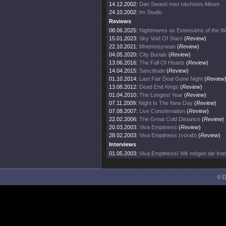
14.12.2002:
Dan Swanö mixt nächstes Album
24.10.2002:
Im Studio
Reviews
08.06.2025:
Nightmares as Extensions of the W
15.01.2023:
Sky Void Of Stars
(
Review
)
22.10.2021:
Mnemosynean
(
Review
)
04.05.2020:
City Burials
(
Review
)
13.06.2016:
The Fall Of Hearts
(
Review
)
14.04.2015:
Sanctitude
(
Review
)
01.10.2014:
Last Fair Deal Gone Night
(
Review
13.08.2012:
Dead End Kings
(
Review
)
01.04.2010:
The Longest Year
(
Review
)
07.11.2009:
Night Is The New Day
(
Review
)
07.08.2007:
Live Consternation
(
Review
)
22.02.2006:
The Great Cold Distance
(
Review
)
20.03.2003:
Viva Emptiness
(
Review
)
28.02.2003:
Viva Emptiness (vorab)
(
Review
)
Interviews
01.05.2003:
Viva Emptiness! Wir mögen die Ironi
© D