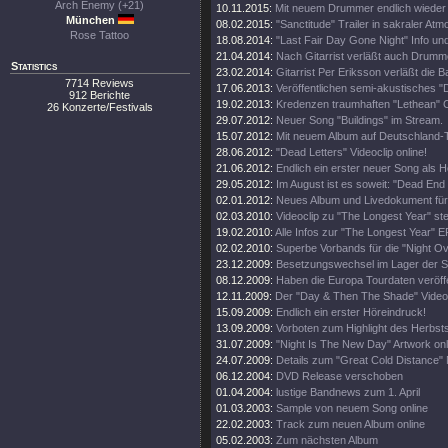
Arch Enemy (+21)
10.11.2015:
Mit neuem Drummer endlich wieder 
München
08.02.2015:
"Sanctitude" Trailer in sakraler At
Rose Tattoo
18.08.2014:
"Last Fair Day Gone Night" Info und 
21.04.2014:
Nach Gitarrist verläßt auch Drumm
Statistics
23.02.2014:
Gitarrist Per Eriksson verläßt die B
7714 Reviews
17.06.2013:
Veröffentlichen semi-akustisches "
912 Berichte
19.02.2013:
Kredenzen traumhaften "Lethean" C
26 Konzerte/Festivals
29.07.2012:
Neuer Song "Buildings" im Stream.
15.07.2012:
Mit neuem Album auf Deutschland-
28.06.2012:
"Dead Letters" Videoclip online!
21.06.2012:
Endlich ein erster neuer Song als H
29.05.2012:
Im August ist es soweit: "Dead End 
02.01.2012:
Neues Album und Livedokument für
02.03.2010:
Videoclip zu "The Longest Year" steh
19.02.2010:
Alle Infos zur "The Longest Year" E
02.02.2010:
Superbe Vorbands für die "Night O
23.12.2009:
Besetzungswechsel im Lager der 
08.12.2009:
Haben die Europa Tourdaten veröffe
12.11.2009:
Der "Day & Then The Shade" Videoc
15.09.2009:
Endlich ein erster Höreindruck!
13.09.2009:
Vorboten zum Highlight des Herbsts
31.07.2009:
"Night Is The New Day" Artwork onl
24.07.2009:
Details zum "Great Cold Distance" 
06.12.2004:
DVD Release verschoben
01.04.2004:
lustige Bandnews zum 1. April
01.03.2003:
Sample von neuem Song online
22.02.2003:
Track zum neuen Album online
05.02.2003:
Zum nächsten Album