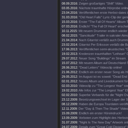
08.09.2016:
Zeigen großartiges "Shift" Video.
03.05.2016:
Nächste traumhafte Hörprobe onlin
23.04.2016:
Veröffentlichen erste Herbst-dates i
31.03.2016:
"Old Heart Falls" Lyric-Clip der ge
15.03.2016:
Erster "The Fall Of Hearts" Album-T
07.03.2016:
Endlich! "The Fall Of Heart" erschei
10.11.2015:
Mit neuem Drummer endlich wieder 
08.02.2015:
"Sanctitude" Trailer in sakraler At
21.04.2014:
Nach Gitarrist verläßt auch Drumm
23.02.2014:
Gitarrist Per Eriksson verläßt die B
17.06.2013:
Veröffentlichen semi-akustisches "
19.02.2013:
Kredenzen traumhaften "Lethean" C
29.07.2012:
Neuer Song "Buildings" im Stream.
15.07.2012:
Mit neuem Album auf Deutschland-
28.06.2012:
"Dead Letters" Videoclip online!
21.06.2012:
Endlich ein erster neuer Song als H
29.05.2012:
Im August ist es soweit: "Dead End 
02.01.2012:
Neues Album und Livedokument für
02.03.2010:
Videoclip zu "The Longest Year" steh
19.02.2010:
Alle Infos zur "The Longest Year" E
02.02.2010:
Superbe Vorbands für die "Night O
23.12.2009:
Besetzungswechsel im Lager der 
08.12.2009:
Haben die Europa Tourdaten veröffe
12.11.2009:
Der "Day & Then The Shade" Videoc
15.09.2009:
Endlich ein erster Höreindruck!
13.09.2009:
Vorboten zum Highlight des Herbsts
31.07.2009:
"Night Is The New Day" Artwork onl
24.07.2009:
Details zum "Great Cold Distance" 