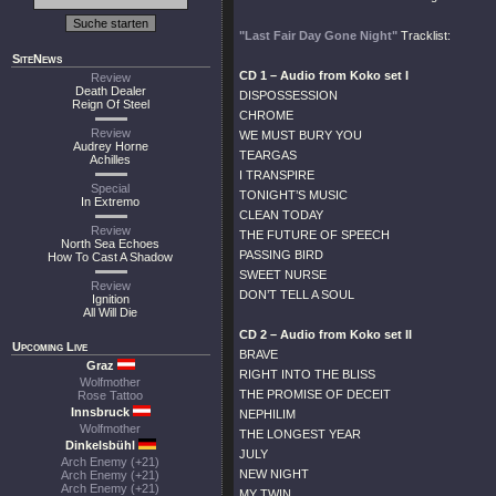
"Last Fair Day Gone Night"
Tracklist:
SiteNews
CD 1 – Audio from Koko set I
Review
Death Dealer
DISPOSSESSION
Reign Of Steel
CHROME
Review
WE MUST BURY YOU
Audrey Horne
TEARGAS
Achilles
I TRANSPIRE
Special
TONIGHT’S MUSIC
In Extremo
CLEAN TODAY
Review
THE FUTURE OF SPEECH
North Sea Echoes
PASSING BIRD
How To Cast A Shadow
SWEET NURSE
Review
DON’T TELL A SOUL
Ignition
All Will Die
CD 2 – Audio from Koko set II
Upcoming Live
BRAVE
Graz
RIGHT INTO THE BLISS
Wolfmother
THE PROMISE OF DECEIT
Rose Tattoo
Innsbruck
NEPHILIM
Wolfmother
THE LONGEST YEAR
Dinkelsbühl
JULY
Arch Enemy (+21)
NEW NIGHT
Arch Enemy (+21)
Arch Enemy (+21)
MY TWIN