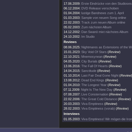
17.06.2009:
Erste Eindrücke von den Studioses
06.12.2004:
DVD Release verschoben
01.04.2004:
lustige Bandnews zum 1. April
01.03.2003:
Sample von neuem Song online
22.02.2003:
Track zum neuen Album online
05.02.2003:
Zum nächsten Album
14.12.2002:
Dan Swanö mixt nächstes Album
24.10.2002:
Im Studio
Reviews
08.06.2025:
Nightmares as Extensions of the W
15.01.2023:
Sky Void Of Stars
(
Review
)
22.10.2021:
Mnemosynean
(
Review
)
04.05.2020:
City Burials
(
Review
)
13.06.2016:
The Fall Of Hearts
(
Review
)
14.04.2015:
Sanctitude
(
Review
)
01.10.2014:
Last Fair Deal Gone Night
(
Review
13.08.2012:
Dead End Kings
(
Review
)
01.04.2010:
The Longest Year
(
Review
)
07.11.2009:
Night Is The New Day
(
Review
)
07.08.2007:
Live Consternation
(
Review
)
22.02.2006:
The Great Cold Distance
(
Review
)
20.03.2003:
Viva Emptiness
(
Review
)
28.02.2003:
Viva Emptiness (vorab)
(
Review
)
Interviews
01.05.2003:
Viva Emptiness! Wir mögen die Ironi