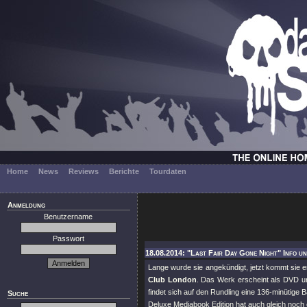
Home
News
Reviews
Berichte
Tourdaten
Anmeldung
Benutzername
Passwort
18.08.2014: "Last Fair Day Gone Night" Info un
Lange wurde sie angekündigt, jetzt kommt sie e
Club London
. Das Werk erscheint als DVD 
findet sich auf den Rundling eine 136-minütige
Suche
Deluxe Mediabook Edition hat auch gleich noch ei