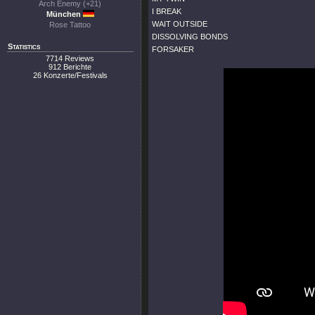
Arch Enemy (+21)
I BREAK
München
WAIT OUTSIDE
Rose Tattoo
DISSOLVING BONDS
Statistics
FORSAKER
7714 Reviews
912 Berichte
26 Konzerte/Festivals