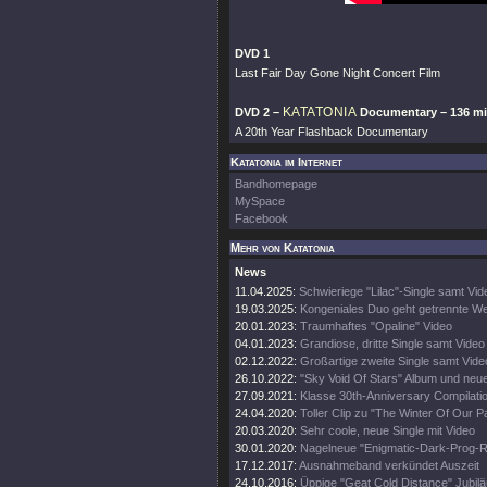
DVD 1
Last Fair Day Gone Night Concert Film
KATATONIA
DVD 2 –
Documentary – 136 m
A 20th Year Flashback Documentary
Katatonia im Internet
Bandhomepage
MySpace
Facebook
Mehr von Katatonia
News
11.04.2025:
Schwieriege "Lilac"-Single samt Vid
19.03.2025:
Kongeniales Duo geht getrennte W
20.01.2023:
Traumhaftes "Opaline" Video
04.01.2023:
Grandiose, dritte Single samt Video
02.12.2022:
Großartige zweite Single samt Vide
26.10.2022:
"Sky Void Of Stars" Album und neu
27.09.2021:
Klasse 30th-Anniversary Compilati
24.04.2020:
Toller Clip zu "The Winter Of Our P
20.03.2020:
Sehr coole, neue Single mit Video
30.01.2020:
Nagelneue "Enigmatic-Dark-Prog
17.12.2017:
Ausnahmeband verkündet Auszeit
24.10.2016:
Üppige "Geat Cold Distance" Jubilä