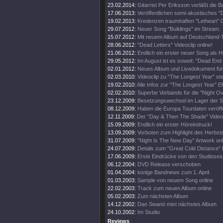
23.02.2014:
Gitarrist Per Eriksson verläßt die B
17.06.2013:
Veröffentlichen semi-akustisches "
19.02.2013:
Kredenzen traumhaften "Lethean" C
29.07.2012:
Neuer Song "Buildings" im Stream.
15.07.2012:
Mit neuem Album auf Deutschland-
28.06.2012:
"Dead Letters" Videoclip online!
21.06.2012:
Endlich ein erster neuer Song als H
29.05.2012:
Im August ist es soweit: "Dead End 
02.01.2012:
Neues Album und Livedokument für
02.03.2010:
Videoclip zu "The Longest Year" steh
19.02.2010:
Alle Infos zur "The Longest Year" E
02.02.2010:
Superbe Vorbands für die "Night O
23.12.2009:
Besetzungswechsel im Lager der 
08.12.2009:
Haben die Europa Tourdaten veröffe
12.11.2009:
Der "Day & Then The Shade" Videoc
15.09.2009:
Endlich ein erster Höreindruck!
13.09.2009:
Vorboten zum Highlight des Herbsts
31.07.2009:
"Night Is The New Day" Artwork onl
24.07.2009:
Details zum "Great Cold Distance" 
17.06.2009:
Erste Eindrücke von den Studioses
06.12.2004:
DVD Release verschoben
01.04.2004:
lustige Bandnews zum 1. April
01.03.2003:
Sample von neuem Song online
22.02.2003:
Track zum neuen Album online
05.02.2003:
Zum nächsten Album
14.12.2002:
Dan Swanö mixt nächstes Album
24.10.2002:
Im Studio
Reviews