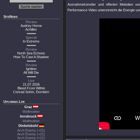
Ausnahmekünstler und offeriert Melodien un
Performance-Video unterstreicht die Energie un
SiteNews
Review
Audrey Horne
Achilles
Special
In Extremo
Review
North Sea Echoes
How To Cast A Shadow
Review
Ignition
All Will Die
Live
21.07.2026
Bleed From Within
Conrad Sohm, Dornbirn
Upcoming Live
Graz
Wolfmother
Innsbruck
Wolfmother
Dinkelsbühl
Arch Enemy (+21)
Arch Enemy (+21)
Arch Enemy (+21)