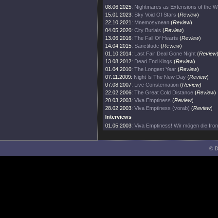
08.06.2025:
Nightmares as Extensions of the W
15.01.2023:
Sky Void Of Stars
(
Review
)
22.10.2021:
Mnemosynean
(
Review
)
04.05.2020:
City Burials
(
Review
)
13.06.2016:
The Fall Of Hearts
(
Review
)
14.04.2015:
Sanctitude
(
Review
)
01.10.2014:
Last Fair Deal Gone Night
(
Review
13.08.2012:
Dead End Kings
(
Review
)
01.04.2010:
The Longest Year
(
Review
)
07.11.2009:
Night Is The New Day
(
Review
)
07.08.2007:
Live Consternation
(
Review
)
22.02.2006:
The Great Cold Distance
(
Review
)
20.03.2003:
Viva Emptiness
(
Review
)
28.02.2003:
Viva Emptiness (vorab)
(
Review
)
Interviews
01.05.2003:
Viva Emptiness! Wir mögen die Ironi
© D