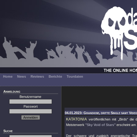
Home
News
Reviews
Berichte
Tourdaten
Anmeldung
Benutzername
Passwort
04.01.2023: Grandiose, dritte Single samt Video
KATATONIA
veröffentlichen mit „Birds“ die
Meisterwerk
"Sky Void of Stars"
erscheint am 2
Suche
Der schwere und zugleich energetische Tr