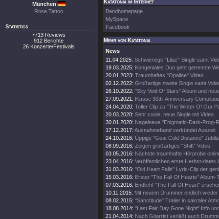
Katatonia im Internet
München
Rose Tattoo
Bandhomepage
MySpace
Statistics
Facebook
7713 Reviews
Mehr von Katatonia
912 Berichte
26 Konzerte/Festivals
News
11.04.2025:
Schwieriege "Lilac"-Single samt Vid
19.03.2025:
Kongeniales Duo geht getrennte W
20.01.2023:
Traumhaftes "Opaline" Video
02.12.2022:
Großartige zweite Single samt Vide
26.10.2022:
"Sky Void Of Stars" Album und neu
27.09.2021:
Klasse 30th-Anniversary Compilati
24.04.2020:
Toller Clip zu "The Winter Of Our P
20.03.2020:
Sehr coole, neue Single mit Video
30.01.2020:
Nagelneue "Enigmatic-Dark-Prog
17.12.2017:
Ausnahmeband verkündet Auszeit
24.10.2016:
Üppige "Geat Cold Distance" Jubilä
08.09.2016:
Zeigen großartiges "Shift" Video.
03.05.2016:
Nächste traumhafte Hörprobe onlin
23.04.2016:
Veröffentlichen erste Herbst-dates i
31.03.2016:
"Old Heart Falls" Lyric-Clip der ge
15.03.2016:
Erster "The Fall Of Hearts" Album-T
07.03.2016:
Endlich! "The Fall Of Heart" erschei
10.11.2015:
Mit neuem Drummer endlich wieder 
08.02.2015:
"Sanctitude" Trailer in sakraler At
18.08.2014:
"Last Fair Day Gone Night" Info und 
21.04.2014:
Nach Gitarrist verläßt auch Drumm