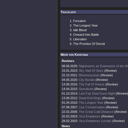
Trackliste
Forsaker
The Longest Year
Idle Blood
Onward Into Battle
Liberation
The Promise Of Deceit
Mehr von Katatonia
Reviews
08.06.2025:
Nightmares as Extensions of the W
15.01.2023:
Sky Void Of Stars
(
Review
)
22.10.2021:
Mnemosynean
(
Review
)
04.05.2020:
City Burials
(
Review
)
13.06.2016:
The Fall Of Hearts
(
Review
)
14.04.2015:
Sanctitude
(
Review
)
01.10.2014:
Last Fair Deal Gone Night
(
Review
13.08.2012:
Dead End Kings
(
Review
)
01.04.2010:
The Longest Year
(
Review
)
07.08.2007:
Live Consternation
(
Review
)
22.02.2006:
The Great Cold Distance
(
Review
)
20.03.2003:
Viva Emptiness
(
Review
)
28.02.2003:
Viva Emptiness (vorab)
(
Review
)
News