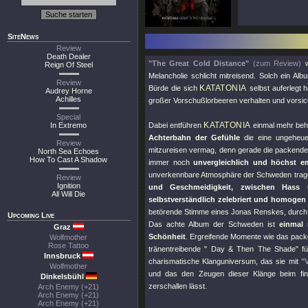
SiteNews
Review
Death Dealer
"The Great Cold Distance"
(zum Review)
w
Reign Of Steel
Melancholie schlicht mitreisend. Solch ein A
Review
KATATONIA
Bürde die sich
selbst auferlegt 
Audrey Horne
Achilles
großer Vorschußlorbeeren verhalten und vorsic
Special
KATATONIA
In Extremo
Dabei entführen
einmal mehr beh
Achterbahn der Gefühle
die eine ungeheuer
Review
mitzureisen vermag, denn gerade die packen
North Sea Echoes
How To Cast A Shadow
immer noch
unvergleichlich und höchst em
unverkennbare Atmosphäre der Schweden trag
Review
Ignition
und Geschmeidigkeit, zwischen Hass 
All Will Die
selbstverständlich zelebriert und homogen
betörende Stimme eines Jonas Renskes, durch 
Upcoming Live
Das achte Album der Schweden ist
einmal
Graz
Schönheit
. Ergreifende Momente wie das pac
Wolfmother
Rose Tattoo
tränentreibende
" Day & Then The Shade"
fü
Innsbruck
charismatische Klanguniversum, das sie mit
"
Wolfmother
und das den Zeugen dieser Klänge beim fi
Dinkelsbühl
zerschallen lässt.
Arch Enemy (+21)
Arch Enemy (+21)
Arch Enemy (+21)