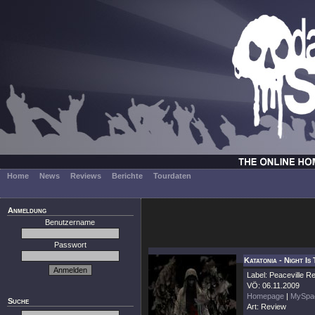
Home
News
Reviews
Berichte
Tourdaten
Anmeldung
Benutzername
Passwort
Katatonia - Night I
Label: Peaceville R
VÖ: 06.11.2009
Homepage
|
MySpa
Suche
Art: Review