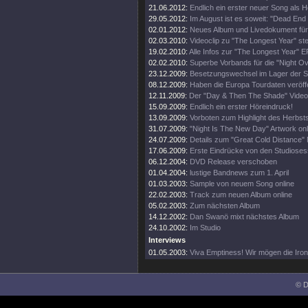
21.06.2012:
Endlich ein erster neuer Song als H
29.05.2012:
Im August ist es soweit: "Dead End 
02.01.2012:
Neues Album und Livedokument für
02.03.2010:
Videoclip zu "The Longest Year" steh
19.02.2010:
Alle Infos zur "The Longest Year" E
02.02.2010:
Superbe Vorbands für die "Night O
23.12.2009:
Besetzungswechsel im Lager der 
08.12.2009:
Haben die Europa Tourdaten veröffe
12.11.2009:
Der "Day & Then The Shade" Videoc
15.09.2009:
Endlich ein erster Höreindruck!
13.09.2009:
Vorboten zum Highlight des Herbsts
31.07.2009:
"Night Is The New Day" Artwork onl
24.07.2009:
Details zum "Great Cold Distance" 
17.06.2009:
Erste Eindrücke von den Studioses
06.12.2004:
DVD Release verschoben
01.04.2004:
lustige Bandnews zum 1. April
01.03.2003:
Sample von neuem Song online
22.02.2003:
Track zum neuen Album online
05.02.2003:
Zum nächsten Album
14.12.2002:
Dan Swanö mixt nächstes Album
24.10.2002:
Im Studio
Interviews
01.05.2003:
Viva Emptiness! Wir mögen die Ironi
© D