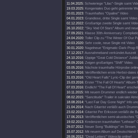
11.04.2025:
Schwieriege "Lilac"-Single samt Vid
19.03.2025:
Kongeniales Duo geht getrennte W
20.01.2023:
Traumhaftes "Opaline" Video
04.01.2023:
Grandiose, dritte Single samt Video
02.12.2022:
Großartige zweite Single samt Vide
26.10.2022:
"Sky Void Of Stars" Album und neu
27.09.2021:
Klasse 30th-Anniversary Compilati
24.04.2020:
Toller Clip zu "The Winter Of Our P
20.03.2020:
Sehr coole, neue Single mit Video
30.01.2020:
Nagelneue "Enigmatic-Dark-Prog
17.12.2017:
Ausnahmeband verkündet Auszeit
24.10.2016:
Üppige "Geat Cold Distance" Jubilä
08.09.2016:
Zeigen großartiges "Shift" Video.
03.05.2016:
Nächste traumhafte Hörprobe onlin
23.04.2016:
Veröffentlichen erste Herbst-dates i
31.03.2016:
"Old Heart Falls" Lyric-Clip der ge
15.03.2016:
Erster "The Fall Of Hearts" Album-T
07.03.2016:
Endlich! "The Fall Of Heart" erschei
10.11.2015:
Mit neuem Drummer endlich wieder 
08.02.2015:
"Sanctitude" Trailer in sakraler At
18.08.2014:
"Last Fair Day Gone Night" Info und 
21.04.2014:
Nach Gitarrist verläßt auch Drumm
23.02.2014:
Gitarrist Per Eriksson verläßt die B
17.06.2013:
Veröffentlichen semi-akustisches "
19.02.2013:
Kredenzen traumhaften "Lethean" C
29.07.2012:
Neuer Song "Buildings" im Stream.
15.07.2012:
Mit neuem Album auf Deutschland-
28.06.2012:
"Dead Letters" Videoclip online!