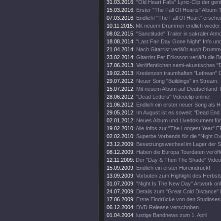
31.03.2016:
"Old Heart Falls" Lyric-Clip der ge
15.03.2016:
Erster "The Fall Of Hearts" Album-T
07.03.2016:
Endlich! "The Fall Of Heart" erschei
10.11.2015:
Mit neuem Drummer endlich wieder 
08.02.2015:
"Sanctitude" Trailer in sakraler At
18.08.2014:
"Last Fair Day Gone Night" Info und 
21.04.2014:
Nach Gitarrist verläßt auch Drumm
23.02.2014:
Gitarrist Per Eriksson verläßt die B
17.06.2013:
Veröffentlichen semi-akustisches "
19.02.2013:
Kredenzen traumhaften "Lethean" C
29.07.2012:
Neuer Song "Buildings" im Stream.
15.07.2012:
Mit neuem Album auf Deutschland-
28.06.2012:
"Dead Letters" Videoclip online!
21.06.2012:
Endlich ein erster neuer Song als H
29.05.2012:
Im August ist es soweit: "Dead End 
02.01.2012:
Neues Album und Livedokument für
19.02.2010:
Alle Infos zur "The Longest Year" E
02.02.2010:
Superbe Vorbands für die "Night O
23.12.2009:
Besetzungswechsel im Lager der 
08.12.2009:
Haben die Europa Tourdaten veröffe
12.11.2009:
Der "Day & Then The Shade" Videoc
15.09.2009:
Endlich ein erster Höreindruck!
13.09.2009:
Vorboten zum Highlight des Herbsts
31.07.2009:
"Night Is The New Day" Artwork onl
24.07.2009:
Details zum "Great Cold Distance" 
17.06.2009:
Erste Eindrücke von den Studioses
06.12.2004:
DVD Release verschoben
01.04.2004:
lustige Bandnews zum 1. April