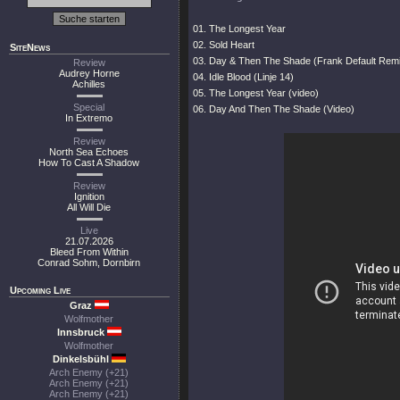
01. The Longest Year
02. Sold Heart
SiteNews
03. Day & Then The Shade (Frank Default Rem
Review
Audrey Horne
04. Idle Blood (Linje 14)
Achilles
05. The Longest Year (video)
Special
06. Day And Then The Shade (Video)
In Extremo
Review
North Sea Echoes
How To Cast A Shadow
Review
Ignition
All Will Die
Live
21.07.2026
Bleed From Within
Conrad Sohm, Dornbirn
Upcoming Live
Graz
Wolfmother
Innsbruck
Wolfmother
Dinkelsbühl
Arch Enemy (+21)
Arch Enemy (+21)
Arch Enemy (+21)