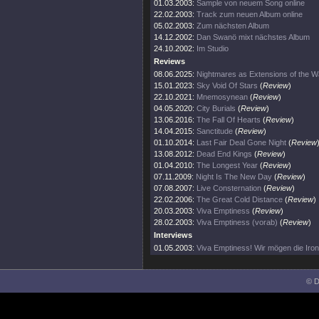
01.03.2003:
Sample von neuem Song online
22.02.2003:
Track zum neuen Album online
05.02.2003:
Zum nächsten Album
14.12.2002:
Dan Swanö mixt nächstes Album
24.10.2002:
Im Studio
Reviews
08.06.2025:
Nightmares as Extensions of the W
15.01.2023:
Sky Void Of Stars
(
Review
)
22.10.2021:
Mnemosynean
(
Review
)
04.05.2020:
City Burials
(
Review
)
13.06.2016:
The Fall Of Hearts
(
Review
)
14.04.2015:
Sanctitude
(
Review
)
01.10.2014:
Last Fair Deal Gone Night
(
Review
13.08.2012:
Dead End Kings
(
Review
)
01.04.2010:
The Longest Year
(
Review
)
07.11.2009:
Night Is The New Day
(
Review
)
07.08.2007:
Live Consternation
(
Review
)
22.02.2006:
The Great Cold Distance
(
Review
)
20.03.2003:
Viva Emptiness
(
Review
)
28.02.2003:
Viva Emptiness (vorab)
(
Review
)
Interviews
01.05.2003:
Viva Emptiness! Wir mögen die Ironi
© D