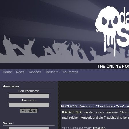
Home
News
Reviews
Berichte
Tourdaten
Anmeldung
Benutzername
Passwort
02.03.2010: Videoclip zu "The Longest Year" ste
KATATONIA
werden ihrem famosen Albu
nachreichen. Artwork und die Tracklist sind bere
Suche
"The Longest Year"
Tracklist: