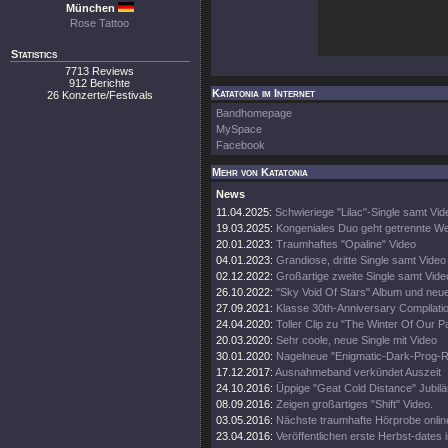
München
Rose Tattoo
Statistics
7713 Reviews
912 Berichte
Katatonia im Internet
26 Konzerte/Festivals
Bandhomepage
MySpace
Facebook
Mehr von Katatonia
News
11.04.2025:
Schwieriege "Lilac"-Single samt Vid
19.03.2025:
Kongeniales Duo geht getrennte W
20.01.2023:
Traumhaftes "Opaline" Video
04.01.2023:
Grandiose, dritte Single samt Video
02.12.2022:
Großartige zweite Single samt Vide
26.10.2022:
"Sky Void Of Stars" Album und neu
27.09.2021:
Klasse 30th-Anniversary Compilati
24.04.2020:
Toller Clip zu "The Winter Of Our P
20.03.2020:
Sehr coole, neue Single mit Video
30.01.2020:
Nagelneue "Enigmatic-Dark-Prog
17.12.2017:
Ausnahmeband verkündet Auszeit
24.10.2016:
Üppige "Geat Cold Distance" Jubilä
08.09.2016:
Zeigen großartiges "Shift" Video.
03.05.2016:
Nächste traumhafte Hörprobe onlin
23.04.2016:
Veröffentlichen erste Herbst-dates i