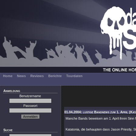
Home
News
Reviews
Berichte
Tourdaten
Anmeldung
Benutzername
Passwort
01.04.2004: lustige Bandnews zum 1. April (Kat
Manche Bands beweisen am 1. April ihren Sinn fü
Katatonia, die behaupten dass Jason Priestly, St
Suche