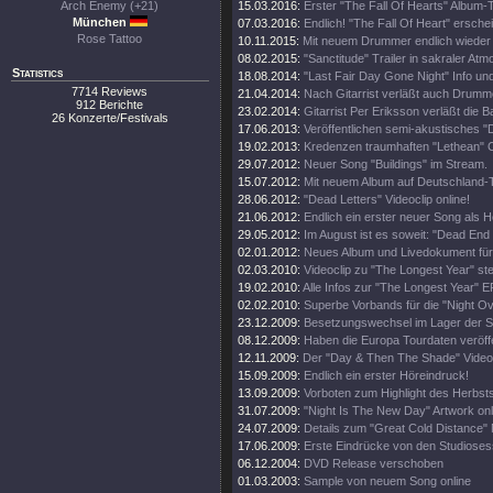
Arch Enemy (+21)
15.03.2016:
Erster "The Fall Of Hearts" Album-T
München
07.03.2016:
Endlich! "The Fall Of Heart" erschei
Rose Tattoo
10.11.2015:
Mit neuem Drummer endlich wieder 
08.02.2015:
"Sanctitude" Trailer in sakraler At
Statistics
18.08.2014:
"Last Fair Day Gone Night" Info und 
7714 Reviews
21.04.2014:
Nach Gitarrist verläßt auch Drumm
912 Berichte
23.02.2014:
Gitarrist Per Eriksson verläßt die B
26 Konzerte/Festivals
17.06.2013:
Veröffentlichen semi-akustisches "
19.02.2013:
Kredenzen traumhaften "Lethean" C
29.07.2012:
Neuer Song "Buildings" im Stream.
15.07.2012:
Mit neuem Album auf Deutschland-
28.06.2012:
"Dead Letters" Videoclip online!
21.06.2012:
Endlich ein erster neuer Song als H
29.05.2012:
Im August ist es soweit: "Dead End 
02.01.2012:
Neues Album und Livedokument für
02.03.2010:
Videoclip zu "The Longest Year" steh
19.02.2010:
Alle Infos zur "The Longest Year" E
02.02.2010:
Superbe Vorbands für die "Night O
23.12.2009:
Besetzungswechsel im Lager der 
08.12.2009:
Haben die Europa Tourdaten veröffe
12.11.2009:
Der "Day & Then The Shade" Videoc
15.09.2009:
Endlich ein erster Höreindruck!
13.09.2009:
Vorboten zum Highlight des Herbsts
31.07.2009:
"Night Is The New Day" Artwork onl
24.07.2009:
Details zum "Great Cold Distance" 
17.06.2009:
Erste Eindrücke von den Studioses
06.12.2004:
DVD Release verschoben
01.03.2003:
Sample von neuem Song online