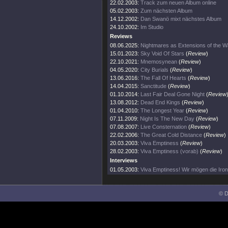
22.02.2003:
Track zum neuen Album online
05.02.2003:
Zum nächsten Album
14.12.2002:
Dan Swanö mixt nächstes Album
24.10.2002:
Im Studio
Reviews
08.06.2025:
Nightmares as Extensions of the W
15.01.2023:
Sky Void Of Stars
(
Review
)
22.10.2021:
Mnemosynean
(
Review
)
04.05.2020:
City Burials
(
Review
)
13.06.2016:
The Fall Of Hearts
(
Review
)
14.04.2015:
Sanctitude
(
Review
)
01.10.2014:
Last Fair Deal Gone Night
(
Review
13.08.2012:
Dead End Kings
(
Review
)
01.04.2010:
The Longest Year
(
Review
)
07.11.2009:
Night Is The New Day
(
Review
)
07.08.2007:
Live Consternation
(
Review
)
22.02.2006:
The Great Cold Distance
(
Review
)
20.03.2003:
Viva Emptiness
(
Review
)
28.02.2003:
Viva Emptiness (vorab)
(
Review
)
Interviews
01.05.2003:
Viva Emptiness! Wir mögen die Ironi
© D