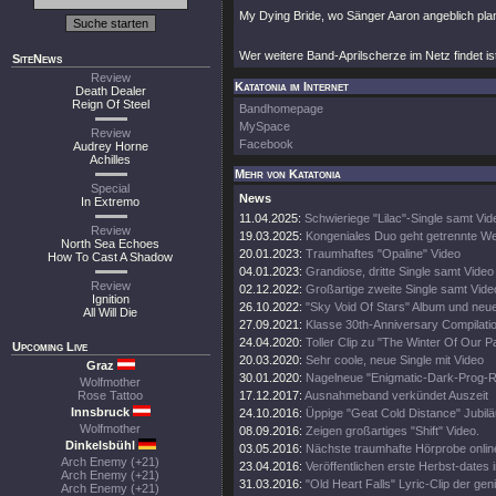
My Dying Bride, wo Sänger Aaron angeblich plan
Wer weitere Band-Aprilscherze im Netz findet is
SiteNews
Review
Katatonia im Internet
Death Dealer
Reign Of Steel
Bandhomepage
MySpace
Review
Facebook
Audrey Horne
Achilles
Mehr von Katatonia
Special
News
In Extremo
11.04.2025:
Schwieriege "Lilac"-Single samt Vid
Review
19.03.2025:
Kongeniales Duo geht getrennte W
North Sea Echoes
20.01.2023:
Traumhaftes "Opaline" Video
How To Cast A Shadow
04.01.2023:
Grandiose, dritte Single samt Video
Review
02.12.2022:
Großartige zweite Single samt Vide
Ignition
26.10.2022:
"Sky Void Of Stars" Album und neu
All Will Die
27.09.2021:
Klasse 30th-Anniversary Compilati
24.04.2020:
Toller Clip zu "The Winter Of Our P
Upcoming Live
20.03.2020:
Sehr coole, neue Single mit Video
Graz
30.01.2020:
Nagelneue "Enigmatic-Dark-Prog
Wolfmother
Rose Tattoo
17.12.2017:
Ausnahmeband verkündet Auszeit
Innsbruck
24.10.2016:
Üppige "Geat Cold Distance" Jubilä
Wolfmother
08.09.2016:
Zeigen großartiges "Shift" Video.
Dinkelsbühl
03.05.2016:
Nächste traumhafte Hörprobe onlin
Arch Enemy (+21)
23.04.2016:
Veröffentlichen erste Herbst-dates i
Arch Enemy (+21)
31.03.2016:
"Old Heart Falls" Lyric-Clip der ge
Arch Enemy (+21)