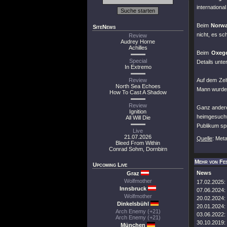
internation
Beim
Norwa
SiteNews
nicht, es sc
Review
Audrey Horne
Achilles
Beim
Oxege
Special
Details unter
In Extremo
Review
Auf dem Zel
North Sea Echoes
Mann wurde 
How To Cast A Shadow
Review
Ganz ander
Ignition
heimgesucht
All Will Die
Publikum sp
Live
21.07.2026
Quelle
: Met
Bleed From Within
Conrad Sohm, Dornbirn
Mehr von Fes
Upcoming Live
News
Graz
Wolfmother
17.02.2025:
Innsbruck
07.06.2024:
Wolfmother
20.02.2024:
Dinkelsbühl
20.01.2024:
Arch Enemy (+21)
03.06.2022:
Arch Enemy (+21)
30.10.2019:
München