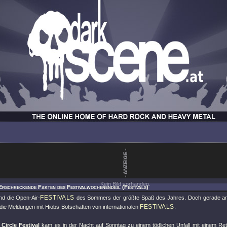
Kein Bild vorhanden.
Erschreckende Fakten des Festivalwochenendes. (Festivals)
FESTIVALS
ind die Open-Air-
des Sommers der größte Spaß des Jahres. Doch gerade a
FESTIVALS
 die Meldungen mit Hiobs-Botschaften von internationalen
.
Circle Festival
kam es in der Nacht auf Sonntag zu einem tödlichen Unfall mit einem R