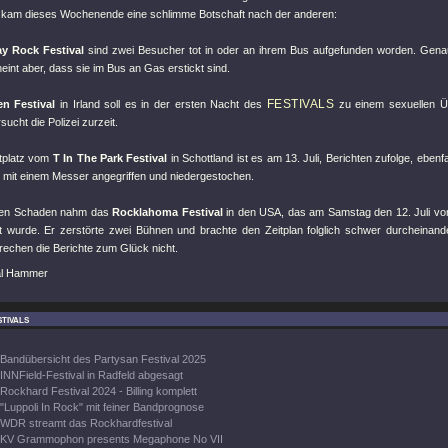
al kam dieses Wochenende eine schlimme Botschaft nach der anderen:
y Rock Festival
sind zwei Besucher tot in oder an ihrem Bus aufgefunden worden. Genau
heint aber, dass sie im Bus an Gas erstickt sind.
FESTIVALS
n Festival
in Irland soll es in der ersten Nacht des
zu einem sexuellen Ü
sucht die Polizei zurzeit.
tplatz vom
T In The Park Festival
in Schottland ist es am 13. Juli, Berichten zufolge, ebenf
mit einem Messer angegriffen und niedergestochen.
en Schaden nahm das
Rocklahoma Festival
in den USA, das am Samstag den 12. Juli v
 wurde. Er zerstörte zwei Bühnen und brachte den Zeitplan folglich schwer durcheinand
rechen die Berichte zum Glück nicht.
al Hammer
tivals
Bandübersicht des Partysan Festival 2025
INNField-Festival in Radfeld abgesagt
Rockhard Festival 2024 - Billing komplett
"Luppoli In Rock" mit feiner Bandprognose
WDR streamt das Rockhardfestival
KV Grammophon presents Megaphone No VII