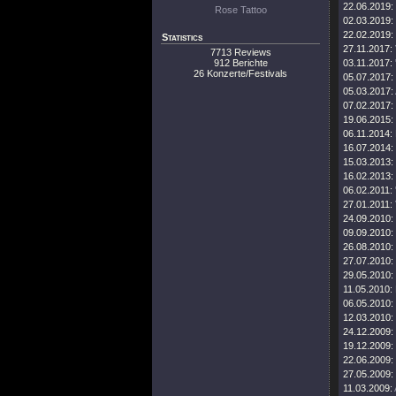
22.06.2019:
Rose Tattoo
02.03.2019:
22.02.2019:
Statistics
27.11.2017:
7713 Reviews
912 Berichte
03.11.2017:
26 Konzerte/Festivals
05.07.2017:
05.03.2017:
07.02.2017:
19.06.2015:
06.11.2014:
16.07.2014:
15.03.2013:
16.02.2013:
06.02.2011:
27.01.2011:
24.09.2010:
09.09.2010:
26.08.2010:
27.07.2010:
29.05.2010:
11.05.2010:
06.05.2010:
12.03.2010:
24.12.2009:
19.12.2009:
22.06.2009:
27.05.2009:
11.03.2009: