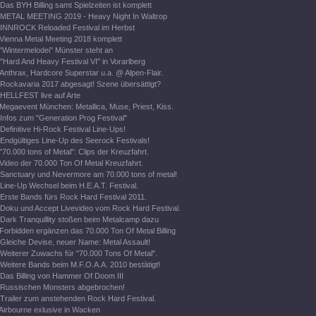
Das BYH Billing samt Spielzeiten ist komplett
METAL MEETING 2019 - Heavy Night In Waltrop
INNROCK Reloaded Festival im Herbst
Vienna Metal Meeting 2018 komplett
"Wintermelodei" Münster steht an
"Hard And Heavy Festival VI" in Vorarlberg
Anthrax, Hardcore Superstar u.a. @ Alpen-Flair.
Rockavaria 2017 abgesagt! Szene übersättigt?
HELLFEST live auf Arte
Megaevent München: Metallica, Muse, Priest, Kiss.
Infos zum "Generation Prog Festival"
Definitive Hi-Rock Festival Line-Ups!
Endgültiges Line-Up des Seerock Festivals!
"70.000 tons of Metal": Clips der Kreuzfahrt.
Video der 70.000 Ton Of Metal Kreuzfahrt.
Sanctuary und Nevermore am 70.000 tons of metal!
Line-Up Wechsel beim H.E.A.T. Festival.
Erste Bands fürs Rock Hard Festival 2011.
Doku und Accept Livevideo vom Rock Hard Festival.
Dark Tranquillity stoßen beim Metalcamp dazu
Forbidden ergänzen das 70.000 Ton Of Metal Billing
Gleiche Devise, neuer Name: Metal Assault!
Weiterer Zuwachs für "70.000 Tons Of Metal".
Weitere Bands beim M.F.O.A.A. 2010 bestätigt!
Das Billing von Hammer Of Doom III
Russischen Monsters abgebrochen!
Trailer zum anstehenden Rock Hard Festival.
Airbourne exlusive in Wacken