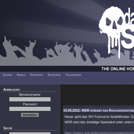
Home
News
Reviews
Berichte
Tourdaten
Anmeldung
Benutzername
Passwort
03.06.2022: WDR streamt das Rockhardfestival
Heuer geht das RH Festval im Amphitheater Gel
WDR wird das dreitätige Spektakel unter unten
Suche
https://www1.wdr.de/fernsehen/rockpalast/eve