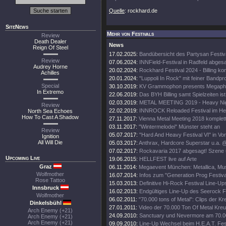
Quelle
: rockhard.de
SiteNews
Mehr von Festivals
Review
Death Dealer
News
Reign Of Steel
17.02.2025:
Bandübersicht des Partysan Festiv
Review
07.06.2024:
INNField-Festival in Radfeld abges
Audrey Horne
20.02.2024:
Rockhard Festival 2024 - Billing ko
Achilles
20.01.2024:
"Luppoli In Rock" mit feiner Bandp
Special
30.10.2019:
KV Grammophon presents Megapho
In Extremo
22.06.2019:
Das BYH Billing samt Spielzeiten ist
02.03.2019:
METAL MEETING 2019 - Heavy Nigh
Review
22.02.2019:
INNROCK Reloaded Festival im He
North Sea Echoes
How To Cast A Shadow
27.11.2017:
Vienna Metal Meeting 2018 komplet
03.11.2017:
"Wintermelodei" Münster steht an
Review
05.07.2017:
"Hard And Heavy Festival VI" in Vor
Ignition
All Will Die
05.03.2017:
Anthrax, Hardcore Superstar u.a. @ 
07.02.2017:
Rockavaria 2017 abgesagt! Szene ü
Upcoming Live
19.06.2015:
HELLFEST live auf Arte
Graz
06.11.2014:
Megaevent München: Metallica, Muse
Wolfmother
16.07.2014:
Infos zum "Generation Prog Festiva
Rose Tattoo
15.03.2013:
Definitive Hi-Rock Festival Line-Up
Innsbruck
16.02.2013:
Endgültiges Line-Up des Seerock Fe
Wolfmother
06.02.2011:
"70.000 tons of Metal": Clips der Kr
Dinkelsbühl
27.01.2011:
Video der 70.000 Ton Of Metal Kreu
Arch Enemy (+21)
24.09.2010:
Sanctuary und Nevermore am 70.00
Arch Enemy (+21)
Arch Enemy (+21)
09.09.2010:
Line-Up Wechsel beim H.E.A.T. Fest