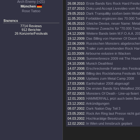
Arch Enemy (+21)
26.08.2010:
Erste Bands fürs Rock Hard Festiv
München
27.07.2010:
Doku und Accept Livevideo vom Ro
Rose Tattoo
29.05.2010:
Dark Tranquillity stoßen beim Met
11.05.2010:
Forbidden ergänzen das 70.000 Ton 
Statistics
06.05.2010:
Gleiche Devise, neuer Name: Metal
7714 Reviews
12.03.2010:
Weiterer Zuwachs für "70.000 Tons
912 Berichte
26 Konzerte/Festivals
24.12.2009:
Weitere Bands beim M.F.O.A.A. 2010
19.12.2009:
Das Billing von Hammer Of Doom II
22.06.2009:
Russischen Monsters abgebrochen
27.05.2009:
Trailer zum anstehenden Rock Hard
11.03.2009:
Airbourne exlusive in Wacken
03.12.2008:
Summerbreeze 2009 mit The Haunt
24.10.2008:
Munich Deathfest
14.07.2008:
Erschreckende Fakten des Festiv
06.05.2008:
Billing des Rocklahoma Festivals füll
18.04.2008:
Updates zum Metal Camp 2008
17.03.2008:
Earthshaker 2008 abgesagt!
21.02.2003:
Die ersten Bands fürs Metalfest 20
07.02.2003:
Monsters Of Death - Line-up fixiert
12.01.2003:
HAMMERFALL jetzt auch beim Ban
23.12.2002:
Ankündigungen
08.07.2002:
Dark Nation Day Teil 3
23.05.2002:
Rock Am Ring laut Presse nicht gu
04.03.2002:
Hochkarätige Besetzung
12.02.2002:
In Wien und Innsbruck geplant