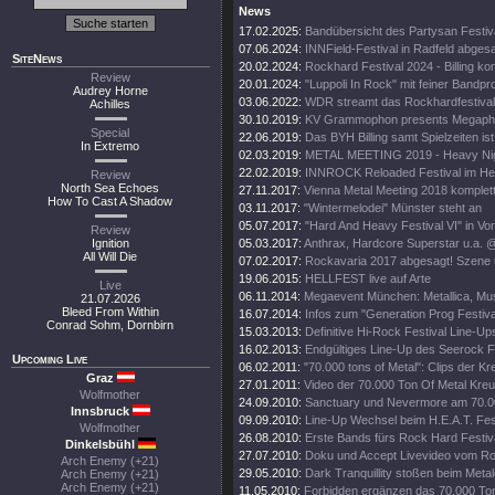
News
17.02.2025:
Bandübersicht des Partysan Festiv
07.06.2024:
INNField-Festival in Radfeld abges
SiteNews
20.02.2024:
Rockhard Festival 2024 - Billing ko
Review
20.01.2024:
"Luppoli In Rock" mit feiner Bandp
Audrey Horne
03.06.2022:
WDR streamt das Rockhardfestival
Achilles
30.10.2019:
KV Grammophon presents Megapho
Special
22.06.2019:
Das BYH Billing samt Spielzeiten ist
In Extremo
02.03.2019:
METAL MEETING 2019 - Heavy Nigh
22.02.2019:
INNROCK Reloaded Festival im He
Review
North Sea Echoes
27.11.2017:
Vienna Metal Meeting 2018 komplet
How To Cast A Shadow
03.11.2017:
"Wintermelodei" Münster steht an
05.07.2017:
"Hard And Heavy Festival VI" in Vor
Review
Ignition
05.03.2017:
Anthrax, Hardcore Superstar u.a. @ 
All Will Die
07.02.2017:
Rockavaria 2017 abgesagt! Szene ü
19.06.2015:
HELLFEST live auf Arte
Live
06.11.2014:
Megaevent München: Metallica, Muse
21.07.2026
Bleed From Within
16.07.2014:
Infos zum "Generation Prog Festiva
Conrad Sohm, Dornbirn
15.03.2013:
Definitive Hi-Rock Festival Line-Up
16.02.2013:
Endgültiges Line-Up des Seerock Fe
Upcoming Live
06.02.2011:
"70.000 tons of Metal": Clips der Kr
Graz
27.01.2011:
Video der 70.000 Ton Of Metal Kreu
Wolfmother
24.09.2010:
Sanctuary und Nevermore am 70.00
Innsbruck
09.09.2010:
Line-Up Wechsel beim H.E.A.T. Fest
Wolfmother
26.08.2010:
Erste Bands fürs Rock Hard Festiv
Dinkelsbühl
27.07.2010:
Doku und Accept Livevideo vom Ro
Arch Enemy (+21)
29.05.2010:
Dark Tranquillity stoßen beim Met
Arch Enemy (+21)
Arch Enemy (+21)
11.05.2010:
Forbidden ergänzen das 70.000 Ton 