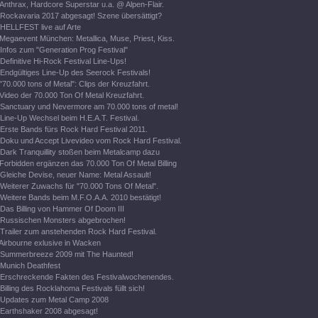
Anthrax, Hardcore Superstar u.a. @ Alpen-Flair.
Rockavaria 2017 abgesagt! Szene übersättigt?
HELLFEST live auf Arte
Megaevent München: Metallica, Muse, Priest, Kiss.
Infos zum "Generation Prog Festival"
Definitive Hi-Rock Festival Line-Ups!
Endgültiges Line-Up des Seerock Festivals!
"70.000 tons of Metal": Clips der Kreuzfahrt.
Video der 70.000 Ton Of Metal Kreuzfahrt.
Sanctuary und Nevermore am 70.000 tons of metal!
Line-Up Wechsel beim H.E.A.T. Festival.
Erste Bands fürs Rock Hard Festival 2011.
Doku und Accept Livevideo vom Rock Hard Festival.
Dark Tranquillity stoßen beim Metalcamp dazu
Forbidden ergänzen das 70.000 Ton Of Metal Billing
Gleiche Devise, neuer Name: Metal Assault!
Weiterer Zuwachs für "70.000 Tons Of Metal".
Weitere Bands beim M.F.O.A.A. 2010 bestätigt!
Das Billing von Hammer Of Doom III
Russischen Monsters abgebrochen!
Trailer zum anstehenden Rock Hard Festival.
Airbourne exlusive in Wacken
Summerbreeze 2009 mit The Haunted!
Munich Deathfest
Erschreckende Fakten des Festivalwochenendes.
Billing des Rocklahoma Festivals füllt sich!
Updates zum Metal Camp 2008
Earthshaker 2008 abgesagt!