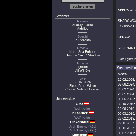
SEEDS OF
SiteNews
SHADOWC
Review
Audrey Horne
Exklusive C
Achilles
Special
SPRAWL
In Extremo
Review
REVENANT
North Sea Echoes
How To Cast A Shadow
Dazu gibts 
Review
Ignition
Mehr von Fes
All Will Die
News
Live
17.02.2025:
21.07.2026
07.06.2024:
Bleed From Within
Conrad Sohm, Dornbirn
20.02.2024:
20.01.2024:
Upcoming Live
03.06.2022:
Graz
30.10.2019:
Wolfmother
22.06.2019:
Innsbruck
02.03.2019:
Wolfmother
22.02.2019:
Dinkelsbühl
27.11.2017:
Arch Enemy (+21)
03.11.2017:
Arch Enemy (+21)
05.07.2017:
München