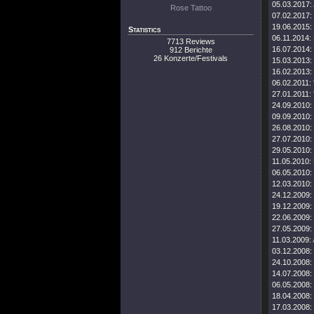
05.03.2017:
Rose Tattoo
07.02.2017:
19.06.2015:
Statistics
06.11.2014:
7713 Reviews
16.07.2014:
912 Berichte
26 Konzerte/Festivals
15.03.2013:
16.02.2013:
06.02.2011:
27.01.2011:
24.09.2010:
09.09.2010:
26.08.2010:
27.07.2010:
29.05.2010:
11.05.2010:
06.05.2010:
12.03.2010:
24.12.2009:
19.12.2009:
22.06.2009:
27.05.2009:
11.03.2009:
03.12.2008:
24.10.2008:
14.07.2008:
06.05.2008:
18.04.2008:
17.03.2008: