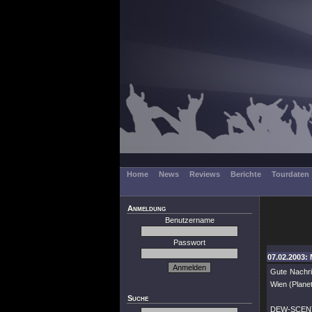
Home
News
Reviews
Berichte
Tourdaten
Anmeldung
Benutzername
Passwort
07.02.2003: M
Gute Nachri
Wien (Planet
Suche
DEW-SCEN