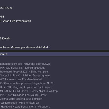
 SORROW
AST
D-Vorab-Live-Präsentation
S DAWN
noch eine Verlosung und einen Metal Markt.
tivals
Bandübersicht des Partysan Festival 2025
INNField-Festival in Radfeld abgesagt
Rockhard Festival 2024 - Billing komplett
"Luppoli In Rock" mit feiner Bandprognose
WDR streamt das Rockhardfestival
KV Grammophon presents Megaphone No VII
Das BYH Billing samt Spielzeiten ist komplett
METAL MEETING 2019 - Heavy Night In Waltrop
INNROCK Reloaded Festival im Herbst
Vienna Metal Meeting 2018 komplett
"Wintermelodei" Münster steht an
"Hard And Heavy Festival VI" in Vorarlberg