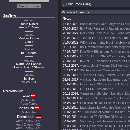
(Quelle: Rock Hard)
Mehr von Festivals
SiteNews
News
Review
Death Dealer
17.02.2025:
Bandübersicht des Partysan Festiv
Reign Of Steel
07.06.2024:
INNField-Festival in Radfeld abges
20.02.2024:
Rockhard Festival 2024 - Billing ko
Review
20.01.2024:
"Luppoli In Rock" mit feiner Bandp
Audrey Horne
Achilles
03.06.2022:
WDR streamt das Rockhardfestival
30.10.2019:
KV Grammophon presents Megapho
Special
22.06.2019:
Das BYH Billing samt Spielzeiten ist
In Extremo
02.03.2019:
METAL MEETING 2019 - Heavy Nigh
Review
22.02.2019:
INNROCK Reloaded Festival im He
North Sea Echoes
27.11.2017:
Vienna Metal Meeting 2018 komplet
How To Cast A Shadow
03.11.2017:
"Wintermelodei" Münster steht an
Review
05.07.2017:
"Hard And Heavy Festival VI" in Vor
Ignition
05.03.2017:
Anthrax, Hardcore Superstar u.a. @ 
All Will Die
07.02.2017:
Rockavaria 2017 abgesagt! Szene ü
19.06.2015:
HELLFEST live auf Arte
Upcoming Live
06.11.2014:
Megaevent München: Metallica, Muse
Graz
16.07.2014:
Infos zum "Generation Prog Festiva
Wolfmother
15.03.2013:
Definitive Hi-Rock Festival Line-Up
Rose Tattoo
16.02.2013:
Endgültiges Line-Up des Seerock Fe
Innsbruck
06.02.2011:
"70.000 tons of Metal": Clips der Kr
Wolfmother
Dinkelsbühl
27.01.2011:
Video der 70.000 Ton Of Metal Kreu
Arch Enemy (+21)
24.09.2010:
Sanctuary und Nevermore am 70.00
Arch Enemy (+21)
09.09.2010:
Line-Up Wechsel beim H.E.A.T. Fest
Arch Enemy (+21)