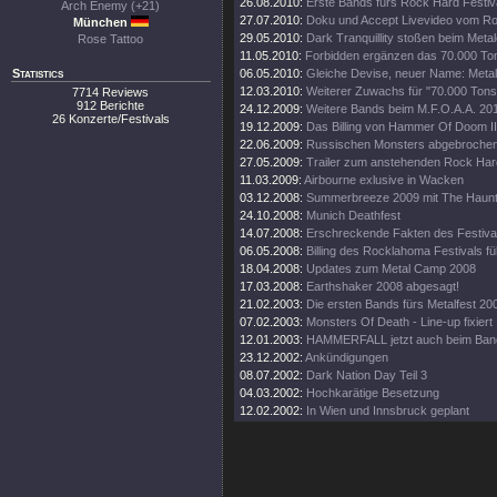
26.08.2010:
Erste Bands fürs Rock Hard Festiv
Arch Enemy (+21)
27.07.2010:
Doku und Accept Livevideo vom Ro
München
29.05.2010:
Dark Tranquillity stoßen beim Met
Rose Tattoo
11.05.2010:
Forbidden ergänzen das 70.000 Ton 
Statistics
06.05.2010:
Gleiche Devise, neuer Name: Metal
12.03.2010:
Weiterer Zuwachs für "70.000 Tons
7714 Reviews
912 Berichte
24.12.2009:
Weitere Bands beim M.F.O.A.A. 2010
26 Konzerte/Festivals
19.12.2009:
Das Billing von Hammer Of Doom II
22.06.2009:
Russischen Monsters abgebrochen
27.05.2009:
Trailer zum anstehenden Rock Hard
11.03.2009:
Airbourne exlusive in Wacken
03.12.2008:
Summerbreeze 2009 mit The Haunt
24.10.2008:
Munich Deathfest
14.07.2008:
Erschreckende Fakten des Festiv
06.05.2008:
Billing des Rocklahoma Festivals füll
18.04.2008:
Updates zum Metal Camp 2008
17.03.2008:
Earthshaker 2008 abgesagt!
21.02.2003:
Die ersten Bands fürs Metalfest 20
07.02.2003:
Monsters Of Death - Line-up fixiert
12.01.2003:
HAMMERFALL jetzt auch beim Ban
23.12.2002:
Ankündigungen
08.07.2002:
Dark Nation Day Teil 3
04.03.2002:
Hochkarätige Besetzung
12.02.2002:
In Wien und Innsbruck geplant