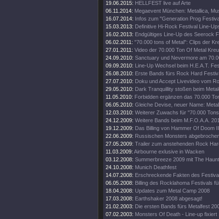
19.06.2015:
HELLFEST live auf Arte
06.11.2014:
Megaevent München: Metallica, Muse
16.07.2014:
Infos zum "Generation Prog Festiva
15.03.2013:
Definitive Hi-Rock Festival Line-Up
16.02.2013:
Endgültiges Line-Up des Seerock Fe
06.02.2011:
"70.000 tons of Metal": Clips der Kr
27.01.2011:
Video der 70.000 Ton Of Metal Kreu
24.09.2010:
Sanctuary und Nevermore am 70.00
09.09.2010:
Line-Up Wechsel beim H.E.A.T. Fest
26.08.2010:
Erste Bands fürs Rock Hard Festiv
27.07.2010:
Doku und Accept Livevideo vom Ro
29.05.2010:
Dark Tranquillity stoßen beim Met
11.05.2010:
Forbidden ergänzen das 70.000 Ton 
06.05.2010:
Gleiche Devise, neuer Name: Metal
12.03.2010:
Weiterer Zuwachs für "70.000 Tons
24.12.2009:
Weitere Bands beim M.F.O.A.A. 2010
19.12.2009:
Das Billing von Hammer Of Doom II
22.06.2009:
Russischen Monsters abgebrochen
27.05.2009:
Trailer zum anstehenden Rock Hard
11.03.2009:
Airbourne exlusive in Wacken
03.12.2008:
Summerbreeze 2009 mit The Haunt
24.10.2008:
Munich Deathfest
14.07.2008:
Erschreckende Fakten des Festiv
06.05.2008:
Billing des Rocklahoma Festivals füll
18.04.2008:
Updates zum Metal Camp 2008
17.03.2008:
Earthshaker 2008 abgesagt!
21.02.2003:
Die ersten Bands fürs Metalfest 20
07.02.2003:
Monsters Of Death - Line-up fixiert