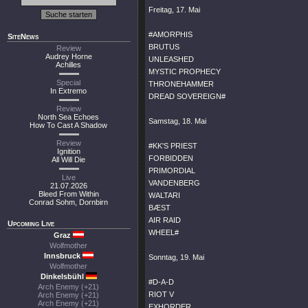
Freitag, 17. Mai
#AMORPHIS
SiteNews
BRUTUS
Review
Audrey Horne
UNLEASHED
Achilles
MYSTIC PROPHECY
Special
THRONEHAMMER
In Extremo
DREAD SOVEREIGN#
Review
North Sea Echoes
Samstag, 18. Mai
How To Cast A Shadow
Review
#KK'S PRIEST
Ignition
FORBIDDEN
All Will Die
PRIMORDIAL
Live
VANDENBERG
21.07.2026
Bleed From Within
WALTARI
Conrad Sohm, Dornbirn
BÆST
AIR RAID
Upcoming Live
WHEEL#
Graz
Wolfmother
Innsbruck
Sonntag, 19. Mai
Wolfmother
Dinkelsbühl
#D-A-D
Arch Enemy (+21)
RIOT V
Arch Enemy (+21)
Arch Enemy (+21)
EXHORDER