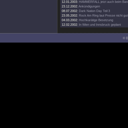
12.01.2003:
HAMMERFALL jetzt auch beim Ban
23.12.2002:
Ankündigungen
08.07.2002:
Dark Nation Day Teil 3
23.05.2002:
Rock Am Ring laut Presse nicht gu
04.03.2002:
Hochkarätige Besetzung
12.02.2002:
In Wien und Innsbruck geplant
© D