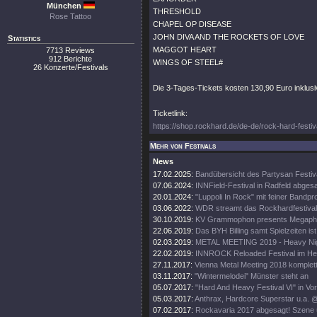
München
THRESHOLD
Rose Tattoo
CHAPEL OP DISEASE
JOHN DIVA AND THE ROCKETS OF LOVE
Statistics
MAGGOT HEART
7713 Reviews
912 Berichte
WINGS OF STEEL#
26 Konzerte/Festivals
Die 3-Tages-Tickets kosten 130,90 Euro inklusive
Ticketlink:
https://shop.rockhard.de/de-de/rock-hard-festiv
Mehr von Festivals
News
17.02.2025:
Bandübersicht des Partysan Festiv
07.06.2024:
INNField-Festival in Radfeld abges
20.01.2024:
"Luppoli In Rock" mit feiner Bandp
03.06.2022:
WDR streamt das Rockhardfestival
30.10.2019:
KV Grammophon presents Megapho
22.06.2019:
Das BYH Billing samt Spielzeiten ist
02.03.2019:
METAL MEETING 2019 - Heavy Nigh
22.02.2019:
INNROCK Reloaded Festival im He
27.11.2017:
Vienna Metal Meeting 2018 komplet
03.11.2017:
"Wintermelodei" Münster steht an
05.07.2017:
"Hard And Heavy Festival VI" in Vor
05.03.2017:
Anthrax, Hardcore Superstar u.a. @ 
07.02.2017:
Rockavaria 2017 abgesagt! Szene ü