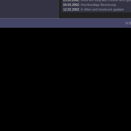
23.05.2002:
Rock Am Ring laut Presse nicht gu
04.03.2002:
Hochkarätige Besetzung
12.02.2002:
In Wien und Innsbruck geplant
© D