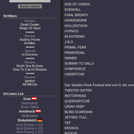
END OF GREEN
EVENFALL
FINAL BREATH
SiteNews
GRAVEWORM
Review
Death Dealer
HOLLENTHON
Reign Of Steel
HYPNOS
Review
IN EXTREMO
Audrey Horne
J.B.O.
Achilles
PRIMAL FEAR
Special
PRIMORDIAL
In Extremo
SINNER
Review
SUBWAY TO SALLY
North Sea Echoes
SYMPHORCE
How To Cast A Shadow
UNDERTOW
Review
Ignition
All Will Die
Das Sweden Rock Festival wird vom 6. bis zum 8
TWISTED SISTER
Upcoming Live
MOTÖRHEAD
Graz
QUEENSRŸCHE
Wolfmother
URIAH HEEP
Rose Tattoo
Innsbruck
BLIND GUARDIAN
Wolfmother
JETHRO TULL
Dinkelsbühl
Y&T
Arch Enemy (+21)
KROKUS
Arch Enemy (+21)
Arch Enemy (+21)
BUDGIE