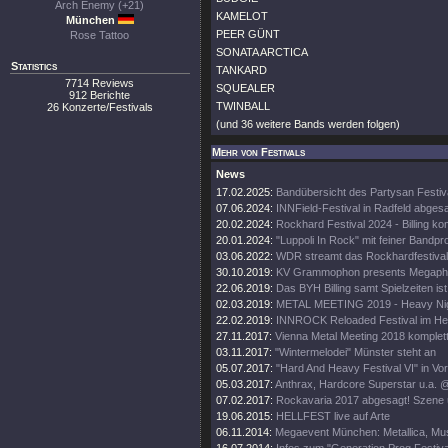
Arch Enemy (+21)
KAMELOT
München
PEER GÜNT
Rose Tattoo
SONATA ARCTICA
Statistics
TANKARD
7714 Reviews
SQUEALER
912 Berichte
TWINBALL
26 Konzerte/Festivals
(und 36 weitere Bands werden folgen)
Mehr von Festivals
News
17.02.2025:
Bandübersicht des Partysan Festiv
07.06.2024:
INNField-Festival in Radfeld abges
20.02.2024:
Rockhard Festival 2024 - Billing ko
20.01.2024:
"Luppoli In Rock" mit feiner Bandp
03.06.2022:
WDR streamt das Rockhardfestival
30.10.2019:
KV Grammophon presents Megapho
22.06.2019:
Das BYH Billing samt Spielzeiten ist
02.03.2019:
METAL MEETING 2019 - Heavy Nigh
22.02.2019:
INNROCK Reloaded Festival im He
27.11.2017:
Vienna Metal Meeting 2018 komplet
03.11.2017:
"Wintermelodei" Münster steht an
05.07.2017:
"Hard And Heavy Festival VI" in Vor
05.03.2017:
Anthrax, Hardcore Superstar u.a. @ 
07.02.2017:
Rockavaria 2017 abgesagt! Szene ü
19.06.2015:
HELLFEST live auf Arte
06.11.2014:
Megaevent München: Metallica, Muse