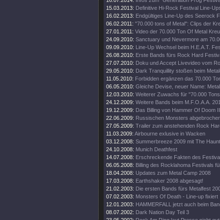
16.07.2014:
Infos zum "Generation Prog Festiva
15.03.2013:
Definitive Hi-Rock Festival Line-Up
16.02.2013:
Endgültiges Line-Up des Seerock Fe
06.02.2011:
"70.000 tons of Metal": Clips der Kr
27.01.2011:
Video der 70.000 Ton Of Metal Kreu
24.09.2010:
Sanctuary und Nevermore am 70.00
09.09.2010:
Line-Up Wechsel beim H.E.A.T. Fest
26.08.2010:
Erste Bands fürs Rock Hard Festiv
27.07.2010:
Doku und Accept Livevideo vom Ro
29.05.2010:
Dark Tranquillity stoßen beim Met
11.05.2010:
Forbidden ergänzen das 70.000 Ton 
06.05.2010:
Gleiche Devise, neuer Name: Metal
12.03.2010:
Weiterer Zuwachs für "70.000 Tons
24.12.2009:
Weitere Bands beim M.F.O.A.A. 2010
19.12.2009:
Das Billing von Hammer Of Doom II
22.06.2009:
Russischen Monsters abgebrochen
27.05.2009:
Trailer zum anstehenden Rock Hard
11.03.2009:
Airbourne exlusive in Wacken
03.12.2008:
Summerbreeze 2009 mit The Haunt
24.10.2008:
Munich Deathfest
14.07.2008:
Erschreckende Fakten des Festiv
06.05.2008:
Billing des Rocklahoma Festivals füll
18.04.2008:
Updates zum Metal Camp 2008
17.03.2008:
Earthshaker 2008 abgesagt!
21.02.2003:
Die ersten Bands fürs Metalfest 20
07.02.2003:
Monsters Of Death - Line-up fixiert
12.01.2003:
HAMMERFALL jetzt auch beim Ban
08.07.2002:
Dark Nation Day Teil 3