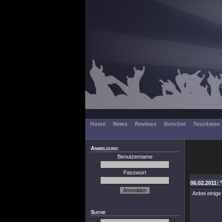
Home
News
Reviews
Berichte
Tourdaten
Anmeldung
Benutzername
Passwort
06.02.2011: 
Anbei einige
Suche