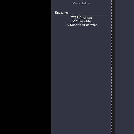
Rose Tattoo
Statistics
7713 Reviews
912 Berichte
26 Konzerte/Festivals