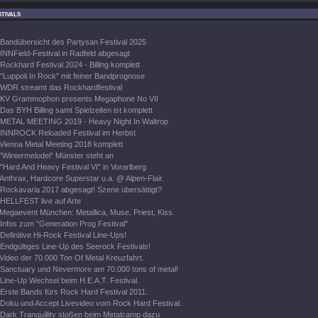
tivals
Bandübersicht des Partysan Festival 2025
INNField-Festival in Radfeld abgesagt
Rockhard Festival 2024 - Billing komplett
"Luppoli In Rock" mit feiner Bandprognose
WDR streamt das Rockhardfestival
KV Grammophon presents Megaphone No VII
Das BYH Billing samt Spielzeiten ist komplett
METAL MEETING 2019 - Heavy Night In Waltrop
INNROCK Reloaded Festival im Herbst
Vienna Metal Meeting 2018 komplett
"Wintermelodei" Münster steht an
"Hard And Heavy Festival VI" in Vorarlberg
Anthrax, Hardcore Superstar u.a. @ Alpen-Flair.
Rockavaria 2017 abgesagt! Szene übersättigt?
HELLFEST live auf Arte
Megaevent München: Metallica, Muse, Priest, Kiss.
Infos zum "Generation Prog Festival"
Definitive Hi-Rock Festival Line-Ups!
Endgültiges Line-Up des Seerock Festivals!
Video der 70.000 Ton Of Metal Kreuzfahrt.
Sanctuary und Nevermore am 70.000 tons of metal!
Line-Up Wechsel beim H.E.A.T. Festival.
Erste Bands fürs Rock Hard Festival 2011.
Doku und Accept Livevideo vom Rock Hard Festival.
Dark Tranquillity stoßen beim Metalcamp dazu