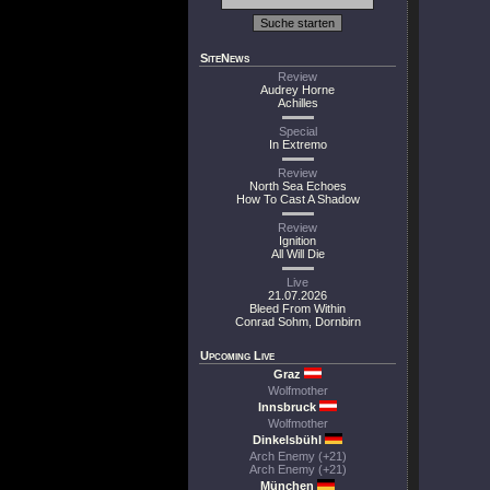
SiteNews
Review
Audrey Horne
Achilles
Special
In Extremo
Review
North Sea Echoes
How To Cast A Shadow
Review
Ignition
All Will Die
Live
21.07.2026
Bleed From Within
Conrad Sohm, Dornbirn
Upcoming Live
Graz
Wolfmother
Innsbruck
Wolfmother
Dinkelsbühl
Arch Enemy (+21)
Arch Enemy (+21)
München