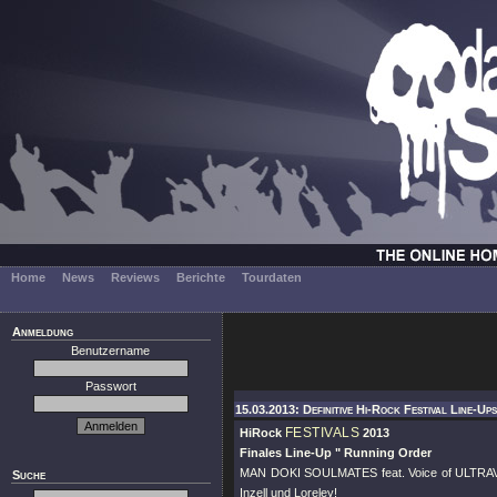
Home
News
Reviews
Berichte
Tourdaten
Anmeldung
Benutzername
Passwort
15.03.2013: Definitive Hi-Rock Festival Line-Ups
FESTIVALS
HiRock
2013
Finales Line-Up
" Running Order
MAN DOKI SOULMATES feat. Voice of ULTRAV
Suche
Inzell und Loreley!