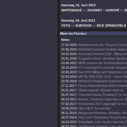
Samstag, 01. Juni 2013:
WHITESNAKE --- JOURNEY ---EUROPE --- BL
Sonntag, 02. Juni 2013
TOTO --- SURVIVOR --- RICK SPRINGFIELD 
Mehr von Festivals
News
17.02.2025:
Bandübersicht des Partysan Festiv
07.06.2024:
INNField-Festival in Radfeld abges
20.02.2024:
Rockhard Festival 2024 - Billing ko
20.01.2024:
"Luppoli In Rock" mit feiner Bandp
03.06.2022:
WDR streamt das Rockhardfestival
30.10.2019:
KV Grammophon presents Megapho
22.06.2019:
Das BYH Billing samt Spielzeiten ist
02.03.2019:
METAL MEETING 2019 - Heavy Nigh
22.02.2019:
INNROCK Reloaded Festival im He
27.11.2017:
Vienna Metal Meeting 2018 komplet
03.11.2017:
"Wintermelodei" Münster steht an
05.07.2017:
"Hard And Heavy Festival VI" in Vor
05.03.2017:
Anthrax, Hardcore Superstar u.a. @ 
07.02.2017:
Rockavaria 2017 abgesagt! Szene ü
19.06.2015:
HELLFEST live auf Arte
06.11.2014:
Megaevent München: Metallica, Muse
16.07.2014:
Infos zum "Generation Prog Festiva
16.02.2013:
Endgültiges Line-Up des Seerock Fe
06.02.2011:
"70.000 tons of Metal": Clips der Kr