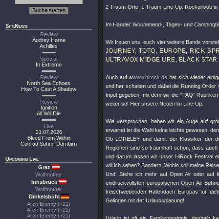
2 Traum-Orte, 1 Traum-Line-Up: Rockurlaub in
Im Handel: Wochenend-, Tages- und Campingtic
SiteNews
Review
Audrey Horne
Wir freuen uns, euch vier weitere Bands vorste
Achilles
JOURNEY, TOTO, EUROPE, RICK SPR
Special
ULTRAVOX MIDGE URE, BLACK STAR R
In Extremo
Review
Auch auf w
www.hirock.de
hat sich wieder einig
North Sea Echoes
und her schalten und dabei die Running Order 
How To Cast A Shadow
Input gegeben, mit dem wir die “FAQ” Rubriken
Review
weiter so! Hier unsere Neuen im Line-Up:
Ignition
All Will Die
Wie versprochen, haben wir ein Auge auf groß
Live
erwartet ist die Wahl keine leichte gewesen, de
21.07.2026
Bleed From Within
Ob LORELEY und damit der Klassiker der d
Conrad Sohm, Dornbirn
Regionen sind so traumhaft schön, dass auch
und darum lassen wir unser HiRock Festival ei
Upcoming Live
will ich sehen? Sondern: Wohin soll meine Reis
Graz
Und: Stehe ich mehr auf Open Air oder auf I
Wolfmother
Innsbruck
eindruckvollsten europäischen Open Air Bühn
Wolfmother
freischwebenden Hallendach Europas für dich
Dinkelsbühl
Gelingen mit der Urlaubsplanung!
Arch Enemy (+21)
Arch Enemy (+21)
Arch Enemy (+21)
Urlaub ist oft ein Familienereignis, deshalb 