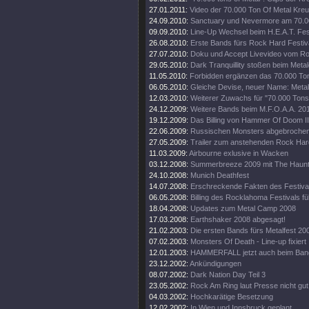
27.01.2011:
Video der 70.000 Ton Of Metal Kreu
24.09.2010:
Sanctuary und Nevermore am 70.00
09.09.2010:
Line-Up Wechsel beim H.E.A.T. Fest
26.08.2010:
Erste Bands fürs Rock Hard Festiv
27.07.2010:
Doku und Accept Livevideo vom Ro
29.05.2010:
Dark Tranquillity stoßen beim Met
11.05.2010:
Forbidden ergänzen das 70.000 Ton 
06.05.2010:
Gleiche Devise, neuer Name: Metal
12.03.2010:
Weiterer Zuwachs für "70.000 Tons
24.12.2009:
Weitere Bands beim M.F.O.A.A. 2010
19.12.2009:
Das Billing von Hammer Of Doom II
22.06.2009:
Russischen Monsters abgebrochen
27.05.2009:
Trailer zum anstehenden Rock Hard
11.03.2009:
Airbourne exlusive in Wacken
03.12.2008:
Summerbreeze 2009 mit The Haunt
24.10.2008:
Munich Deathfest
14.07.2008:
Erschreckende Fakten des Festiv
06.05.2008:
Billing des Rocklahoma Festivals füll
18.04.2008:
Updates zum Metal Camp 2008
17.03.2008:
Earthshaker 2008 abgesagt!
21.02.2003:
Die ersten Bands fürs Metalfest 20
07.02.2003:
Monsters Of Death - Line-up fixiert
12.01.2003:
HAMMERFALL jetzt auch beim Ban
23.12.2002:
Ankündigungen
08.07.2002:
Dark Nation Day Teil 3
23.05.2002:
Rock Am Ring laut Presse nicht gu
04.03.2002:
Hochkarätige Besetzung
12.02.2002:
In Wien und Innsbruck geplant