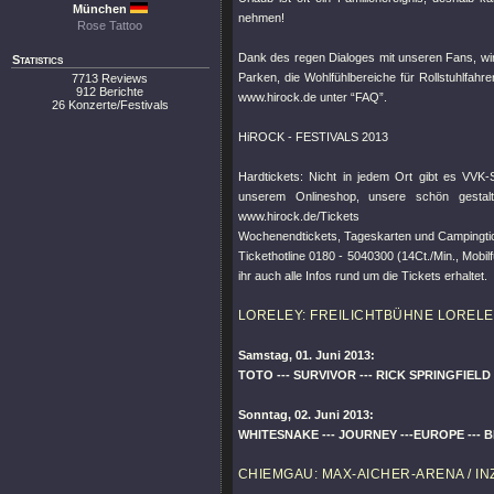
München
nehmen!
Rose Tattoo
Dank des regen Dialoges mit unseren Fans, wir
Statistics
Parken, die Wohlfühlbereiche für Rollstuhlfahr
7713 Reviews
912 Berichte
www.hirock.de unter “FAQ”.
26 Konzerte/Festivals
HiROCK - FESTIVALS 2013
Hardtickets: Nicht in jedem Ort gibt es VVK-S
unserem Onlineshop, unsere schön gestalt
www.hirock.de/Tickets
Wochenendtickets, Tageskarten und Campingtick
Tickethotline 0180 - 5040300 (14Ct./Min., Mobil
ihr auch alle Infos rund um die Tickets erhaltet.
LORELEY: FREILICHTBÜHNE LORELE
Samstag, 01. Juni 2013:
TOTO --- SURVIVOR --- RICK SPRINGFIELD 
Sonntag, 02. Juni 2013:
WHITESNAKE --- JOURNEY ---EUROPE --- BL
CHIEMGAU: MAX-AICHER-ARENA / IN