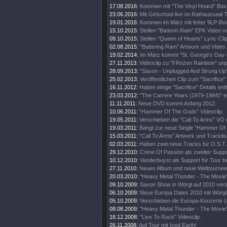
17.08.2016:
Kommen mit "The Vinyl Hoard" Box
23.06.2016:
Mit Girlschool live im Rathaussaal T
19.01.2016:
Kommen im März mit fetter 9LP-Bo
15.10.2015:
Stellen "Batterin Ram" EPK Video vo
09.10.2015:
Stellen "Queen of Hearts" Lyric-Clip
02.08.2015:
"Battering Ram" Artwork und Video 
19.02.2014:
Im März kommt "St. George's Day-L
27.11.2013:
Videoclip zu "FRozen Rainbow" unp
28.09.2013:
"Saxon - Unplugged And Strung Up
25.02.2013:
Veröffentlichen Clip zum "Sacrifice" 
16.11.2012:
Haben einige "Sacrifice" Details enth
23.03.2012:
"The Carrere Years (1979-1984)" e
11.11.2011:
Neue DVD kommt Anfang 2012.
10.06.2011:
"Hammer Of The Gods" Videoclip.
19.05.2011:
Verschieben die "Call To Arms" VÖ 
19.03.2011:
Bangt zur neue Single "Hammer Of
15.03.2011:
"Call To Arms" Artwork und Tracklis
02.03.2011:
Haben zwei neue Tracks für O.S.T.
29.12.2010:
Crime Of Passion als zweiter Support
10.12.2010:
Vanderbuyst als Support für Tour be
27.11.2010:
Neues Album und neue Welttournee
20.03.2010:
"Heavy Metal Thunder - The Movie"
09.10.2009:
Saxon Show in Wörgl auf 2010 ver
06.10.2009:
Neue Europa Dates 2010 mit Wörgl
05.10.2009:
Verschieben die Europa-Konzerte (
08.08.2009:
"Heavy Metal Thunder - The Movie" 
18.12.2008:
"Live To Rock" Videoclip.
26.11.2008:
Auf Tour mit Iced Earth!