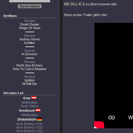
METALLICA
zu Wort kommen läßt.
Einen ersten Trailer gibt's hier:
SiteNews
Review
Death Dealer
Reign Of Steel
Review
Audrey Horne
Achilles
Special
In Extremo
Review
North Sea Echoes
How To Cast A Shadow
Review
Ignition
All Will Die
Upcoming Live
Graz
Wolfmother
Rose Tattoo
Innsbruck
Wolfmother
Dinkelsbühl
Arch Enemy (+21)
Arch Enemy (+21)
Arch Enemy (+21)