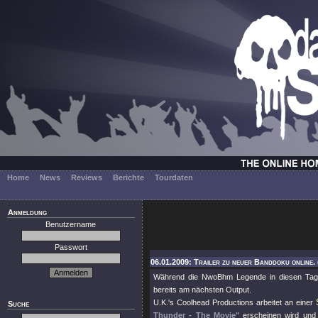
Home
News
Reviews
Berichte
Tourdaten
Anmeldung
Benutzername
Passwort
06.01.2009: Trailer zu neuer Banddoku online.
Während die NwoBhm Legende in diesen Ta
bereits am nächsten Output.
U.K.'s Coolhead Productions arbeitet an einer
Suche
Thunder - The Movie"
erscheinen wird und 