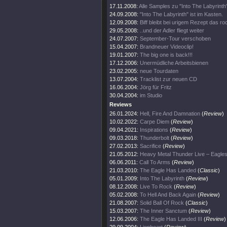
17.11.2008:
Alle Samples zu "Into The Labyrinth
24.09.2008:
"Into The Labyrinth" ist im Kasten.
12.09.2008:
Biff bleibt bei urigem Rezept das ro
29.05.2008:
..und der Adler fliegt weiter
24.07.2007:
September-Tour verschoben
15.04.2007:
Brandneuer Videoclip!
19.01.2007:
The big one is back!!!
17.12.2006:
Unermüdliche Arbeitsbienen
23.02.2005:
neue Tourdaten
13.07.2004:
Tracklist zur neuen CD
16.06.2004:
Jörg für Fritz
30.04.2004:
im Studio
Reviews
26.01.2024:
Hell, Fire And Damnation
(
Review
)
10.02.2022:
Carpe Diem
(
Review
)
09.04.2021:
Inspirations
(
Review
)
09.03.2018:
Thunderbolt
(
Review
)
27.02.2013:
Sacrifice
(
Review
)
21.05.2012:
Heavy Metal Thunder Live – Eag
06.06.2011:
Call To Arms
(
Review
)
21.03.2010:
The Eagle Has Landed
(
Classic
)
05.01.2009:
Into The Labyrinth
(
Review
)
08.12.2008:
Live To Rock
(
Review
)
05.02.2008:
To Hell And Back Again
(
Review
)
21.08.2007:
Solid Ball Of Rock
(
Classic
)
15.03.2007:
The Inner Sanctum
(
Review
)
12.06.2006:
The Eagle Has Landed III
(
Review
)