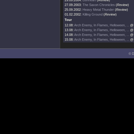
29.09.2004:
Lionheart
(
Review
)
27.09.2003:
The Saxon Chronicles
(
Review
)
25.09.2002:
Heavy Metal Thunder
(
Review
)
01.02.2002:
Killing Ground
(
Review
)
Tour
12.08:
Arch Enemy, In Flames, Helloween, ...
@ 
13.08:
Arch Enemy, In Flames, Helloween, ...
@ 
14.08:
Arch Enemy, In Flames, Helloween, ...
@ 
15.08:
Arch Enemy, In Flames, Helloween, ...
@ 
© D