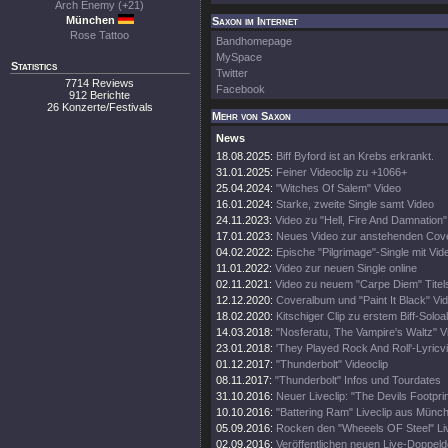
Arch Enemy (+21)
München
Saxon im Internet
Rose Tattoo
Bandhomepage
MySpace
Statistics
Twitter
7714 Reviews
Facebook
912 Berichte
26 Konzerte/Festivals
Mehr von Saxon
News
18.08.2025:
Biff Byford ist an Krebs erkrankt.
31.01.2025:
Feiner Videoclip zu +1066+
25.04.2024:
"Witches Of Salem" Video
16.01.2024:
Starke, zweite Single samt Video
24.11.2023:
Video zu "Hell, Fire And Damnation" 
17.01.2023:
Neues Video zur anstehenden Cove
04.02.2022:
Epische "Pilgrimage"-Single mit Vid
11.01.2022:
Video zur neuen Single online
02.11.2021:
Video zu neuem "Carpe Diem" Tite
12.12.2020:
Coveralbum und "Paint It Black" Vi
18.02.2020:
Kitschiger Clip zu erstem Biff-Solo
14.03.2018:
"Nosferatu, The Vampire's Waltz" V
23.01.2018:
'They Played Rock And Roll'-Lyricv
01.12.2017:
"Thunderbolt" Videoclip
08.11.2017:
"Thunderbolt" Infos und Tourdates
31.10.2016:
Neuer Liveclip: "The Devils Footprin
10.10.2016:
"Battering Ram" Liveclip aus Münc
05.09.2016:
Rocken den "Wheeels OF Steel" Liv
02.09.2016:
Veröffentlichen neuen Live-Doppeld