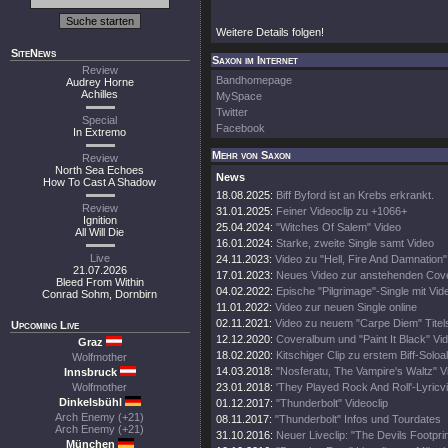
Weitere Details folgen!
SiteNews
Saxon im Internet
Review
Bandhomepage
Audrey Horne
Achilles
MySpace
Twitter
Special
Facebook
In Extremo
Mehr von Saxon
Review
North Sea Echoes
News
How To Cast A Shadow
18.08.2025:
Biff Byford ist an Krebs erkrankt.
Review
31.01.2025:
Feiner Videoclip zu +1066+
Ignition
25.04.2024:
"Witches Of Salem" Video
All Will Die
16.01.2024:
Starke, zweite Single samt Video
Live
24.11.2023:
Video zu "Hell, Fire And Damnation" 
21.07.2026
17.01.2023:
Neues Video zur anstehenden Cove
Bleed From Within
04.02.2022:
Epische "Pilgrimage"-Single mit Vid
Conrad Sohm, Dornbirn
11.01.2022:
Video zur neuen Single online
02.11.2021:
Video zu neuem "Carpe Diem" Tite
Upcoming Live
12.12.2020:
Coveralbum und "Paint It Black" Vi
Graz
18.02.2020:
Kitschiger Clip zu erstem Biff-Solo
Wolfmother
14.03.2018:
"Nosferatu, The Vampire's Waltz" V
Innsbruck
Wolfmother
23.01.2018:
'They Played Rock And Roll'-Lyricv
Dinkelsbühl
01.12.2017:
"Thunderbolt" Videoclip
Arch Enemy (+21)
08.11.2017:
"Thunderbolt" Infos und Tourdates
Arch Enemy (+21)
31.10.2016:
Neuer Liveclip: "The Devils Footprin
München