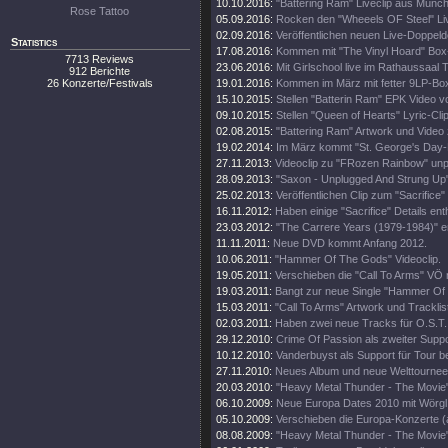
10.10.2016:
"Battering Ram" Liveclip aus Münc
Rose Tattoo
05.09.2016:
Rocken den "Wheeels OF Steel" Liv
02.09.2016:
Veröffentlichen neuen Live-Doppeld
Statistics
17.08.2016:
Kommen mit "The Vinyl Hoard" Box
7713 Reviews
23.06.2016:
Mit Girlschool live im Rathaussaal T
912 Berichte
26 Konzerte/Festivals
19.01.2016:
Kommen im März mit fetter 9LP-Bo
15.10.2015:
Stellen "Batterin Ram" EPK Video vo
09.10.2015:
Stellen "Queen of Hearts" Lyric-Clip
02.08.2015:
"Battering Ram" Artwork und Video 
19.02.2014:
Im März kommt "St. George's Day-L
27.11.2013:
Videoclip zu "FRozen Rainbow" unp
28.09.2013:
"Saxon - Unplugged And Strung Up
25.02.2013:
Veröffentlichen Clip zum "Sacrifice" 
16.11.2012:
Haben einige "Sacrifice" Details enth
23.03.2012:
"The Carrere Years (1979-1984)" e
11.11.2011:
Neue DVD kommt Anfang 2012.
10.06.2011:
"Hammer Of The Gods" Videoclip.
19.05.2011:
Verschieben die "Call To Arms" VÖ 
19.03.2011:
Bangt zur neue Single "Hammer Of
15.03.2011:
"Call To Arms" Artwork und Tracklis
02.03.2011:
Haben zwei neue Tracks für O.S.T.
29.12.2010:
Crime Of Passion als zweiter Support
10.12.2010:
Vanderbuyst als Support für Tour be
27.11.2010:
Neues Album und neue Welttournee
20.03.2010:
"Heavy Metal Thunder - The Movie"
06.10.2009:
Neue Europa Dates 2010 mit Wörgl
05.10.2009:
Verschieben die Europa-Konzerte (
08.08.2009:
"Heavy Metal Thunder - The Movie" 