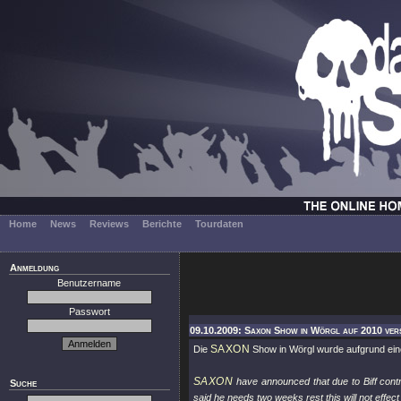
Home
News
Reviews
Berichte
Tourdaten
Anmeldung
Benutzername
Passwort
09.10.2009: Saxon Show in Wörgl auf 2010 ver
SAXON
Die
Show in Wörgl wurde aufgrund ein
SAXON
have announced that due to Biff cont
Suche
said he needs two weeks rest this will not effe