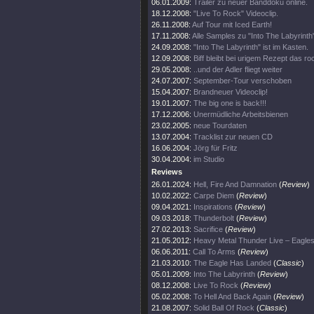
06.01.2009:
Trailer zu neuer Banddoku online.
18.12.2008:
"Live To Rock" Videoclip.
26.11.2008:
Auf Tour mit Iced Earth!
17.11.2008:
Alle Samples zu "Into The Labyrinth
24.09.2008:
"Into The Labyrinth" ist im Kasten.
12.09.2008:
Biff bleibt bei urigem Rezept das ro
29.05.2008:
..und der Adler fliegt weiter
24.07.2007:
September-Tour verschoben
15.04.2007:
Brandneuer Videoclip!
19.01.2007:
The big one is back!!!
17.12.2006:
Unermüdliche Arbeitsbienen
23.02.2005:
neue Tourdaten
13.07.2004:
Tracklist zur neuen CD
16.06.2004:
Jörg für Fritz
30.04.2004:
im Studio
Reviews
26.01.2024:
Hell, Fire And Damnation
(
Review
)
10.02.2022:
Carpe Diem
(
Review
)
09.04.2021:
Inspirations
(
Review
)
09.03.2018:
Thunderbolt
(
Review
)
27.02.2013:
Sacrifice
(
Review
)
21.05.2012:
Heavy Metal Thunder Live – Eag
06.06.2011:
Call To Arms
(
Review
)
21.03.2010:
The Eagle Has Landed
(
Classic
)
05.01.2009:
Into The Labyrinth
(
Review
)
08.12.2008:
Live To Rock
(
Review
)
05.02.2008:
To Hell And Back Again
(
Review
)
21.08.2007:
Solid Ball Of Rock
(
Classic
)