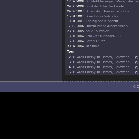
12.09.2008:
Biff bleibt bei urigem Rezept das ro
29.05.2008:
..und der Adler fliegt weiter
24.07.2007:
September-Tour verschoben
15.04.2007:
Brandneuer Videoclip!
19.01.2007:
The big one is back!!!
17.12.2006:
Unermüdliche Arbeitsbienen
23.02.2005:
neue Tourdaten
13.07.2004:
Tracklist zur neuen CD
16.06.2004:
Jörg für Fritz
30.04.2004:
im Studio
Tour
12.08:
Arch Enemy, In Flames, Helloween, ...
@ 
13.08:
Arch Enemy, In Flames, Helloween, ...
@ 
14.08:
Arch Enemy, In Flames, Helloween, ...
@ 
15.08:
Arch Enemy, In Flames, Helloween, ...
@ 
© D