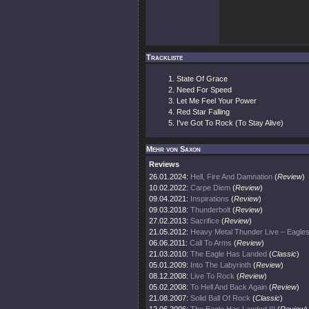
Trackliste
State Of Grace
Need For Speed
Let Me Feel Your Power
Red Star Falling
I've Got To Rock (To Stay Alive)
Mehr von Saxon
Reviews
26.01.2024:
Hell, Fire And Damnation
(
Review
)
10.02.2022:
Carpe Diem
(
Review
)
09.04.2021:
Inspirations
(
Review
)
09.03.2018:
Thunderbolt
(
Review
)
27.02.2013:
Sacrifice
(
Review
)
21.05.2012:
Heavy Metal Thunder Live – Eag
06.06.2011:
Call To Arms
(
Review
)
21.03.2010:
The Eagle Has Landed
(
Classic
)
05.01.2009:
Into The Labyrinth
(
Review
)
08.12.2008:
Live To Rock
(
Review
)
05.02.2008:
To Hell And Back Again
(
Review
)
21.08.2007:
Solid Ball Of Rock
(
Classic
)