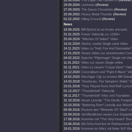
12.06.2006:
The Eagle Has Landed III
(
Review
)
29.09.2004:
Lionheart
(
Review
)
27.09.2003:
The Saxon Chronicles
(
Review
)
25.09.2002:
Heavy Metal Thunder
(
Review
)
01.02.2002:
Killing Ground
(
Review
)
News
18.08.2025:
Biff Byford ist an Krebs erkrankt.
31.01.2025:
Feiner Videoclip zu +1066+
25.04.2024:
"Witches Of Salem" Video
16.01.2024:
Starke, zweite Single samt Video
24.11.2023:
Video zu "Hell, Fire And Damnation" 
17.01.2023:
Neues Video zur anstehenden Cove
04.02.2022:
Epische "Pilgrimage"-Single mit Vid
11.01.2022:
Video zur neuen Single online
02.11.2021:
Video zu neuem "Carpe Diem" Tite
12.12.2020:
Coveralbum und "Paint It Black" Vi
18.02.2020:
Kitschiger Clip zu erstem Biff-Solo
14.03.2018:
"Nosferatu, The Vampire's Waltz" V
23.01.2018:
'They Played Rock And Roll'-Lyricv
01.12.2017:
"Thunderbolt" Videoclip
08.11.2017:
"Thunderbolt" Infos und Tourdates
31.10.2016:
Neuer Liveclip: "The Devils Footprin
10.10.2016:
"Battering Ram" Liveclip aus Münc
05.09.2016:
Rocken den "Wheeels OF Steel" Liv
02.09.2016:
Veröffentlichen neuen Live-Doppeld
17.08.2016:
Kommen mit "The Vinyl Hoard" Box
23.06.2016:
Mit Girlschool live im Rathaussaal T
19.01.2016:
Kommen im März mit fetter 9LP-Bo