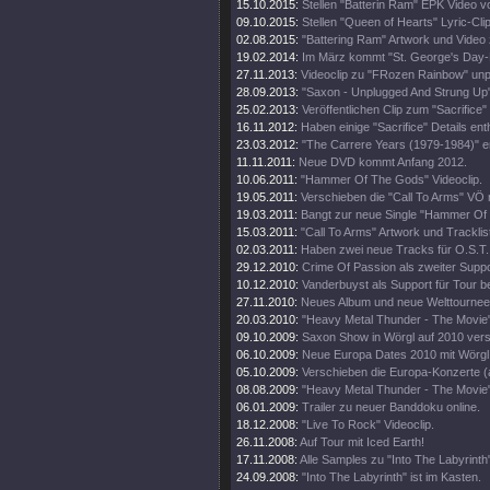
15.10.2015:
Stellen "Batterin Ram" EPK Video vo
09.10.2015:
Stellen "Queen of Hearts" Lyric-Clip
02.08.2015:
"Battering Ram" Artwork und Video 
19.02.2014:
Im März kommt "St. George's Day-L
27.11.2013:
Videoclip zu "FRozen Rainbow" unp
28.09.2013:
"Saxon - Unplugged And Strung Up
25.02.2013:
Veröffentlichen Clip zum "Sacrifice" 
16.11.2012:
Haben einige "Sacrifice" Details enth
23.03.2012:
"The Carrere Years (1979-1984)" e
11.11.2011:
Neue DVD kommt Anfang 2012.
10.06.2011:
"Hammer Of The Gods" Videoclip.
19.05.2011:
Verschieben die "Call To Arms" VÖ 
19.03.2011:
Bangt zur neue Single "Hammer Of
15.03.2011:
"Call To Arms" Artwork und Tracklis
02.03.2011:
Haben zwei neue Tracks für O.S.T.
29.12.2010:
Crime Of Passion als zweiter Support
10.12.2010:
Vanderbuyst als Support für Tour be
27.11.2010:
Neues Album und neue Welttournee
20.03.2010:
"Heavy Metal Thunder - The Movie"
09.10.2009:
Saxon Show in Wörgl auf 2010 ver
06.10.2009:
Neue Europa Dates 2010 mit Wörgl
05.10.2009:
Verschieben die Europa-Konzerte (
08.08.2009:
"Heavy Metal Thunder - The Movie" 
06.01.2009:
Trailer zu neuer Banddoku online.
18.12.2008:
"Live To Rock" Videoclip.
26.11.2008:
Auf Tour mit Iced Earth!
17.11.2008:
Alle Samples zu "Into The Labyrinth
24.09.2008:
"Into The Labyrinth" ist im Kasten.