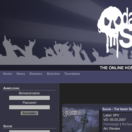
Home
News
Reviews
Berichte
Tourdaten
Anmeldung
Benutzername
Passwort
Saxon - The Inner 
Label: SPV
VÖ: 05.03.2007
Homepage
|
MySpa
Suche
Art: Review