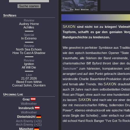
SiteNews
Review
Audrey Horne
SAXON
sind nicht tot zu kriegen! Vielme
Achilles
Topform, schafft es gar den genialen Vo
Special
Bandgeschichte zu kredenzen.
In Extremo
Review
Wie gewohnt in perfekter Symbiose aus Tradit
North Sea Echoes
How To Cast A Shadow
wie den episch bombastischen Opener
"State
traumhafte, alle Stärken der Band vereinend
Review
charismatischer Biff Byford thront über den d
Ignition
All Will Die
Sanctum"
zum härtesten, kompaktesten und v
arrangiert und auf den Punkt gebracht überko
Live
21.07.2026
würdevolle Charlie Bauerfeind-Produktion druc
Bleed From Within
SAXON
und fernab aller Trends. Wo
draufsteh
Conrad Sohm, Dornbirn
auch 28 Jahre nach dem selbstbetitelten Debüt 
Upcoming Live
Rost am Flügel, ohne auch nur eine hundertste
Graz
SAXON
zu lassen.
sind nach wie vor einer d
Wolfmother
der mit messerscharfen Riffing, bollernden D
Innsbruck
Power"
, ebenso eindrucksvoll wie epische Hal
Wolfmother
erste Single der Scheibe) , oder einfach nur z
Dinkelsbühl
old school Hard Rock Banger
"I’ve Got To Rock
Arch Enemy (+21)
Arch Enemy (+21)
München