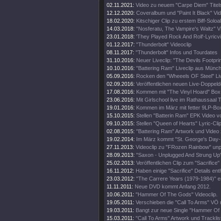
02.11.2021:
Video zu neuem "Carpe Diem" Tite
12.12.2020:
Coveralbum und "Paint It Black" Vi
18.02.2020:
Kitschiger Clip zu erstem Biff-Solo
14.03.2018:
"Nosferatu, The Vampire's Waltz" V
23.01.2018:
'They Played Rock And Roll'-Lyricv
01.12.2017:
"Thunderbolt" Videoclip
08.11.2017:
"Thunderbolt" Infos und Tourdates
31.10.2016:
Neuer Liveclip: "The Devils Footprin
10.10.2016:
"Battering Ram" Liveclip aus Münc
05.09.2016:
Rocken den "Wheeels OF Steel" Liv
02.09.2016:
Veröffentlichen neuen Live-Doppeld
17.08.2016:
Kommen mit "The Vinyl Hoard" Box
23.06.2016:
Mit Girlschool live im Rathaussaal T
19.01.2016:
Kommen im März mit fetter 9LP-Bo
15.10.2015:
Stellen "Batterin Ram" EPK Video vo
09.10.2015:
Stellen "Queen of Hearts" Lyric-Clip
02.08.2015:
"Battering Ram" Artwork und Video 
19.02.2014:
Im März kommt "St. George's Day-L
27.11.2013:
Videoclip zu "FRozen Rainbow" unp
28.09.2013:
"Saxon - Unplugged And Strung Up
25.02.2013:
Veröffentlichen Clip zum "Sacrifice" 
16.11.2012:
Haben einige "Sacrifice" Details enth
23.03.2012:
"The Carrere Years (1979-1984)" e
11.11.2011:
Neue DVD kommt Anfang 2012.
10.06.2011:
"Hammer Of The Gods" Videoclip.
19.05.2011:
Verschieben die "Call To Arms" VÖ 
19.03.2011:
Bangt zur neue Single "Hammer Of
15.03.2011:
"Call To Arms" Artwork und Tracklis