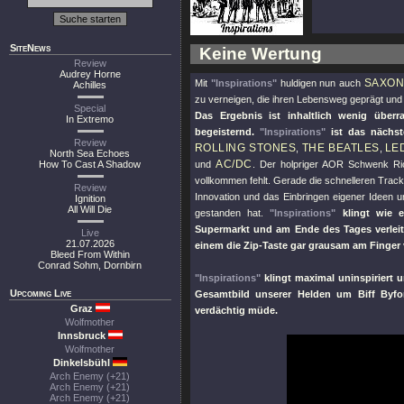
SiteNews
Keine Wertung
Review
Audrey Horne
SAXO
Mit
"Inspirations"
huldigen nun auch
Achilles
zu verneigen, die ihren Lebensweg geprägt und 
Special
Das Ergebnis ist inhaltlich wenig über
In Extremo
begeisternd.
"Inspirations"
ist das nächst
Review
ROLLING STONES
THE BEATLES
LE
,
,
North Sea Echoes
AC/DC
How To Cast A Shadow
und
. Der holpriger AOR Schwenk R
vollkommen fehlt. Gerade die schnelleren Trac
Review
Innovation und das Einbringen eigener Ideen u
Ignition
All Will Die
gestanden hat.
"Inspirations"
klingt wie 
Supermarkt und am Ende des Tages verleit
Live
21.07.2026
einem die Zip-Taste gar grausam am Finger 
Bleed From Within
Conrad Sohm, Dornbirn
"Inspirations"
klingt maximal uninspiriert 
Upcoming Live
Gesamtbild unserer Helden um Biff Byf
Graz
verdächtig müde.
Wolfmother
Innsbruck
Wolfmother
Dinkelsbühl
Arch Enemy (+21)
Arch Enemy (+21)
Arch Enemy (+21)