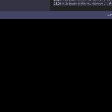
15.08:
Arch Enemy, In Flames, Helloween, ...
@ 
© D