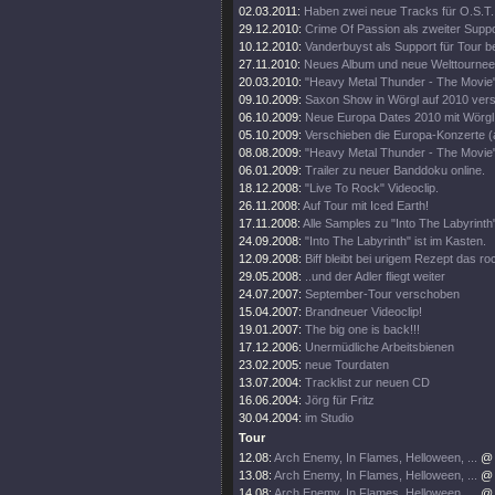
02.03.2011:
Haben zwei neue Tracks für O.S.T.
29.12.2010:
Crime Of Passion als zweiter Support
10.12.2010:
Vanderbuyst als Support für Tour be
27.11.2010:
Neues Album und neue Welttournee
20.03.2010:
"Heavy Metal Thunder - The Movie"
09.10.2009:
Saxon Show in Wörgl auf 2010 ver
06.10.2009:
Neue Europa Dates 2010 mit Wörgl
05.10.2009:
Verschieben die Europa-Konzerte (
08.08.2009:
"Heavy Metal Thunder - The Movie" 
06.01.2009:
Trailer zu neuer Banddoku online.
18.12.2008:
"Live To Rock" Videoclip.
26.11.2008:
Auf Tour mit Iced Earth!
17.11.2008:
Alle Samples zu "Into The Labyrinth
24.09.2008:
"Into The Labyrinth" ist im Kasten.
12.09.2008:
Biff bleibt bei urigem Rezept das ro
29.05.2008:
..und der Adler fliegt weiter
24.07.2007:
September-Tour verschoben
15.04.2007:
Brandneuer Videoclip!
19.01.2007:
The big one is back!!!
17.12.2006:
Unermüdliche Arbeitsbienen
23.02.2005:
neue Tourdaten
13.07.2004:
Tracklist zur neuen CD
16.06.2004:
Jörg für Fritz
30.04.2004:
im Studio
Tour
12.08:
Arch Enemy, In Flames, Helloween, ...
@ 
13.08:
Arch Enemy, In Flames, Helloween, ...
@ 
14.08:
Arch Enemy, In Flames, Helloween, ...
@ 