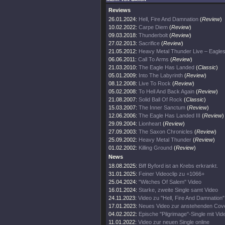
Reviews
26.01.2024:
Hell, Fire And Damnation
(
Review
)
10.02.2022:
Carpe Diem
(
Review
)
09.03.2018:
Thunderbolt
(
Review
)
27.02.2013:
Sacrifice
(
Review
)
21.05.2012:
Heavy Metal Thunder Live – Eag
06.06.2011:
Call To Arms
(
Review
)
21.03.2010:
The Eagle Has Landed
(
Classic
)
05.01.2009:
Into The Labyrinth
(
Review
)
08.12.2008:
Live To Rock
(
Review
)
05.02.2008:
To Hell And Back Again
(
Review
)
21.08.2007:
Solid Ball Of Rock
(
Classic
)
15.03.2007:
The Inner Sanctum
(
Review
)
12.06.2006:
The Eagle Has Landed III
(
Review
)
29.09.2004:
Lionheart
(
Review
)
27.09.2003:
The Saxon Chronicles
(
Review
)
25.09.2002:
Heavy Metal Thunder
(
Review
)
01.02.2002:
Killing Ground
(
Review
)
News
18.08.2025:
Biff Byford ist an Krebs erkrankt.
31.01.2025:
Feiner Videoclip zu +1066+
25.04.2024:
"Witches Of Salem" Video
16.01.2024:
Starke, zweite Single samt Video
24.11.2023:
Video zu "Hell, Fire And Damnation" 
17.01.2023:
Neues Video zur anstehenden Cove
04.02.2022:
Epische "Pilgrimage"-Single mit Vid
11.01.2022:
Video zur neuen Single online