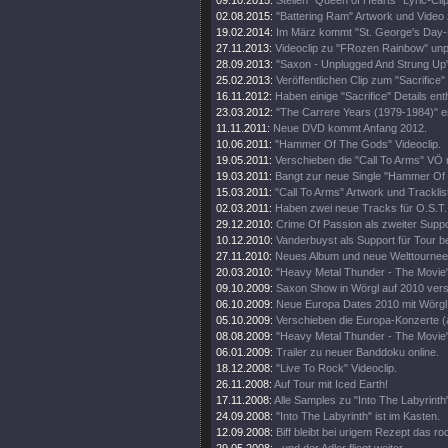
09.10.2015:
Stellen "Queen of Hearts" Lyric-Clip
02.08.2015:
"Battering Ram" Artwork und Video 
19.02.2014:
Im März kommt "St. George's Day-L
27.11.2013:
Videoclip zu "FRozen Rainbow" unp
28.09.2013:
"Saxon - Unplugged And Strung Up
25.02.2013:
Veröffentlichen Clip zum "Sacrifice" 
16.11.2012:
Haben einige "Sacrifice" Details enth
23.03.2012:
"The Carrere Years (1979-1984)" e
11.11.2011:
Neue DVD kommt Anfang 2012.
10.06.2011:
"Hammer Of The Gods" Videoclip.
19.05.2011:
Verschieben die "Call To Arms" VÖ 
19.03.2011:
Bangt zur neue Single "Hammer Of
15.03.2011:
"Call To Arms" Artwork und Tracklis
02.03.2011:
Haben zwei neue Tracks für O.S.T.
29.12.2010:
Crime Of Passion als zweiter Support
10.12.2010:
Vanderbuyst als Support für Tour be
27.11.2010:
Neues Album und neue Welttournee
20.03.2010:
"Heavy Metal Thunder - The Movie"
09.10.2009:
Saxon Show in Wörgl auf 2010 ver
06.10.2009:
Neue Europa Dates 2010 mit Wörgl
05.10.2009:
Verschieben die Europa-Konzerte (
08.08.2009:
"Heavy Metal Thunder - The Movie" 
06.01.2009:
Trailer zu neuer Banddoku online.
18.12.2008:
"Live To Rock" Videoclip.
26.11.2008:
Auf Tour mit Iced Earth!
17.11.2008:
Alle Samples zu "Into The Labyrinth
24.09.2008:
"Into The Labyrinth" ist im Kasten.
12.09.2008:
Biff bleibt bei urigem Rezept das ro