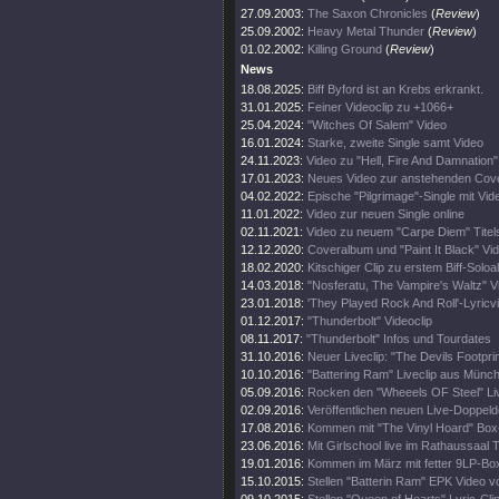
27.09.2003:
The Saxon Chronicles
(
Review
)
25.09.2002:
Heavy Metal Thunder
(
Review
)
01.02.2002:
Killing Ground
(
Review
)
News
18.08.2025:
Biff Byford ist an Krebs erkrankt.
31.01.2025:
Feiner Videoclip zu +1066+
25.04.2024:
"Witches Of Salem" Video
16.01.2024:
Starke, zweite Single samt Video
24.11.2023:
Video zu "Hell, Fire And Damnation" 
17.01.2023:
Neues Video zur anstehenden Cove
04.02.2022:
Epische "Pilgrimage"-Single mit Vid
11.01.2022:
Video zur neuen Single online
02.11.2021:
Video zu neuem "Carpe Diem" Tite
12.12.2020:
Coveralbum und "Paint It Black" Vi
18.02.2020:
Kitschiger Clip zu erstem Biff-Solo
14.03.2018:
"Nosferatu, The Vampire's Waltz" V
23.01.2018:
'They Played Rock And Roll'-Lyricv
01.12.2017:
"Thunderbolt" Videoclip
08.11.2017:
"Thunderbolt" Infos und Tourdates
31.10.2016:
Neuer Liveclip: "The Devils Footprin
10.10.2016:
"Battering Ram" Liveclip aus Münc
05.09.2016:
Rocken den "Wheeels OF Steel" Liv
02.09.2016:
Veröffentlichen neuen Live-Doppeld
17.08.2016:
Kommen mit "The Vinyl Hoard" Box
23.06.2016:
Mit Girlschool live im Rathaussaal T
19.01.2016:
Kommen im März mit fetter 9LP-Bo
15.10.2015:
Stellen "Batterin Ram" EPK Video vo