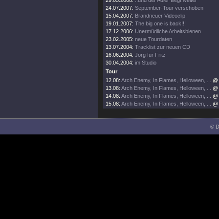
29.05.2008:
..und der Adler fliegt weiter
24.07.2007:
September-Tour verschoben
15.04.2007:
Brandneuer Videoclip!
19.01.2007:
The big one is back!!!
17.12.2006:
Unermüdliche Arbeitsbienen
23.02.2005:
neue Tourdaten
13.07.2004:
Tracklist zur neuen CD
16.06.2004:
Jörg für Fritz
30.04.2004:
im Studio
Tour
12.08:
Arch Enemy, In Flames, Helloween, ...
@ 
13.08:
Arch Enemy, In Flames, Helloween, ...
@ 
14.08:
Arch Enemy, In Flames, Helloween, ...
@ 
15.08:
Arch Enemy, In Flames, Helloween, ...
@ 
© D