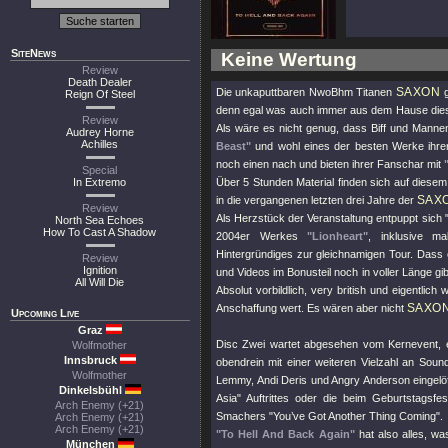
SiteNews
Keine Wertung
Review
Death Dealer
SAXON
Die unkaputtbaren NwoBhm Titanen
g
Reign Of Steel
denn egal was auch immer aus dem Hause dieser L
Review
Als wäre es nicht genug, dass Biff und Mann
Audrey Horne
Achilles
Beast"
und wohl eines der besten Werke ihrer 
noch einen nach und bieten ihrer Fanschar mit
Special
In Extremo
Über 5 Stunden Material finden sich auf diese
SAX
in die vergangenen letzten drei Jahre der
Review
Als Herzstück der Veranstaltung entpuppt sich "
North Sea Echoes
How To Cast A Shadow
2004er Werkes
"Lionheart"
, inklusive ma
Hintergründiges zur gleichnamigen Tour. Dass
Review
Ignition
und Videos im Bonusteil noch in voller Länge gibt
All Will Die
Absolut vorbildlich, very british und eigentlich
SAXO
Anschaffung wert. Es wären aber nicht
Upcoming Live
Graz
Disc Zwei wartet abgesehen vom Kernevent, e
Wolfmother
Innsbruck
obendrein mit einer weiteren Vielzahl an Soun
Wolfmother
Lemmy, Andi Deris und Angry Anderson eingelö
Dinkelsbühl
Asia" Auftrittes oder die beim Geburtstagsf
Arch Enemy (+21)
Smachers
"You’ve Got Another Thing Coming"
.
Arch Enemy (+21)
Arch Enemy (+21)
"To Hell And Back Again"
hat also alles, w
München