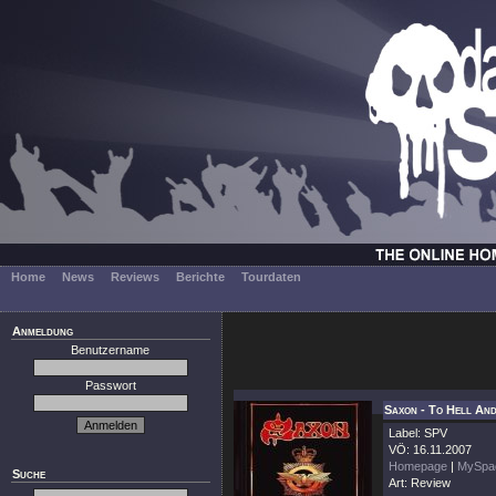
Home
News
Reviews
Berichte
Tourdaten
Anmeldung
Benutzername
Passwort
Saxon - To Hell An
Label: SPV
VÖ: 16.11.2007
Homepage
|
MySpa
Suche
Art: Review