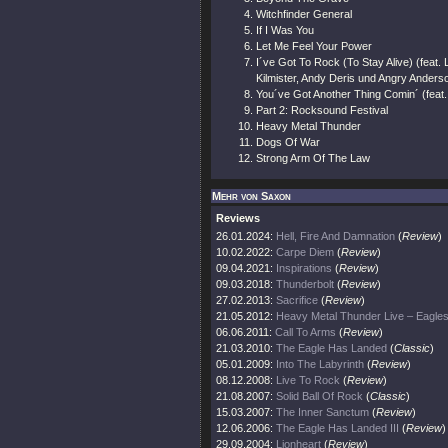
Witchfinder General
If I Was You
Let Me Feel Your Power
I´ve Got To Rock (To Stay Alive) (feat
Kilmister, Andy Deris und Angry Anders
You´ve Got Another Thing Comin´ (feat
Part 2: Rocksound Festival
Heavy Metal Thunder
Dogs Of War
Strong Arm Of The Law
Mehr von Saxon
Reviews
26.01.2024:
Hell, Fire And Damnation
(
Review
)
10.02.2022:
Carpe Diem
(
Review
)
09.04.2021:
Inspirations
(
Review
)
09.03.2018:
Thunderbolt
(
Review
)
27.02.2013:
Sacrifice
(
Review
)
21.05.2012:
Heavy Metal Thunder Live – Eag
06.06.2011:
Call To Arms
(
Review
)
21.03.2010:
The Eagle Has Landed
(
Classic
)
05.01.2009:
Into The Labyrinth
(
Review
)
08.12.2008:
Live To Rock
(
Review
)
21.08.2007:
Solid Ball Of Rock
(
Classic
)
15.03.2007:
The Inner Sanctum
(
Review
)
12.06.2006:
The Eagle Has Landed III
(
Review
)
29.09.2004:
Lionheart
(
Review
)