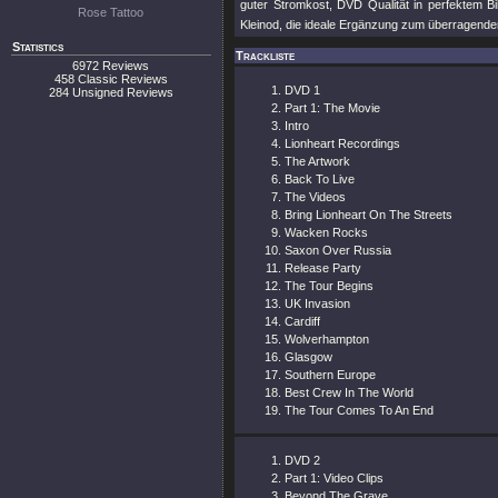
guter Stromkost, DVD Qualität in perfektem B
Rose Tattoo
Kleinod, die ideale Ergänzung zum überragen
Statistics
Trackliste
6972 Reviews
458 Classic Reviews
DVD 1
284 Unsigned Reviews
Part 1: The Movie
Intro
Lionheart Recordings
The Artwork
Back To Live
The Videos
Bring Lionheart On The Streets
Wacken Rocks
Saxon Over Russia
Release Party
The Tour Begins
UK Invasion
Cardiff
Wolverhampton
Glasgow
Southern Europe
Best Crew In The World
The Tour Comes To An End
DVD 2
Part 1: Video Clips
Beyond The Grave