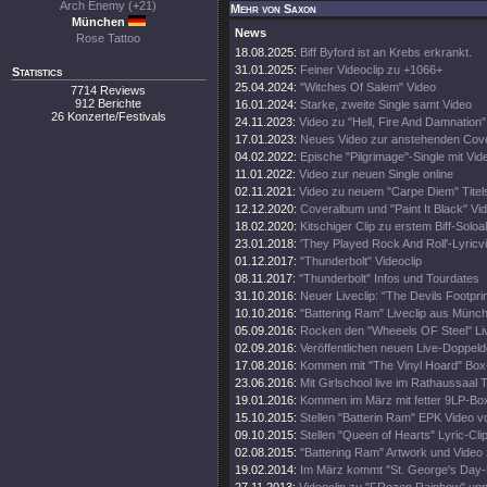
Arch Enemy (+21)
Mehr von Saxon
München
News
Rose Tattoo
18.08.2025:
Biff Byford ist an Krebs erkrankt.
31.01.2025:
Feiner Videoclip zu +1066+
Statistics
25.04.2024:
"Witches Of Salem" Video
7714 Reviews
912 Berichte
16.01.2024:
Starke, zweite Single samt Video
26 Konzerte/Festivals
24.11.2023:
Video zu "Hell, Fire And Damnation" 
17.01.2023:
Neues Video zur anstehenden Cove
04.02.2022:
Epische "Pilgrimage"-Single mit Vid
11.01.2022:
Video zur neuen Single online
02.11.2021:
Video zu neuem "Carpe Diem" Tite
12.12.2020:
Coveralbum und "Paint It Black" Vi
18.02.2020:
Kitschiger Clip zu erstem Biff-Solo
23.01.2018:
'They Played Rock And Roll'-Lyricv
01.12.2017:
"Thunderbolt" Videoclip
08.11.2017:
"Thunderbolt" Infos und Tourdates
31.10.2016:
Neuer Liveclip: "The Devils Footprin
10.10.2016:
"Battering Ram" Liveclip aus Münc
05.09.2016:
Rocken den "Wheeels OF Steel" Liv
02.09.2016:
Veröffentlichen neuen Live-Doppeld
17.08.2016:
Kommen mit "The Vinyl Hoard" Box
23.06.2016:
Mit Girlschool live im Rathaussaal T
19.01.2016:
Kommen im März mit fetter 9LP-Bo
15.10.2015:
Stellen "Batterin Ram" EPK Video vo
09.10.2015:
Stellen "Queen of Hearts" Lyric-Clip
02.08.2015:
"Battering Ram" Artwork und Video 
19.02.2014:
Im März kommt "St. George's Day-L