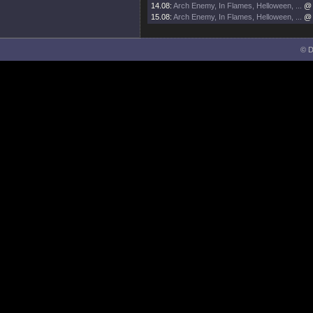
14.08:
Arch Enemy, In Flames, Helloween, ...
@ 
15.08:
Arch Enemy, In Flames, Helloween, ...
@ 
© D