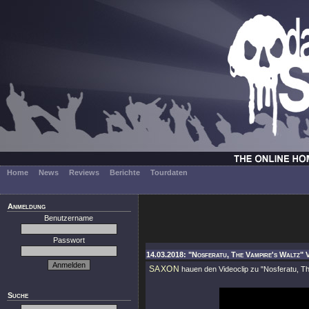
Home
News
Reviews
Berichte
Tourdaten
Anmeldung
Benutzername
Passwort
14.03.2018: "Nosferatu, The Vampire's Waltz" 
SAXON
hauen den Videoclip zu
"Nosferatu, T
Suche