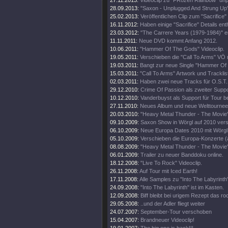
27.11.2013:
Videoclip zu "FRozen Rainbow" unp
28.09.2013:
"Saxon - Unplugged And Strung Up
25.02.2013:
Veröffentlichen Clip zum "Sacrifice" 
16.11.2012:
Haben einige "Sacrifice" Details enth
23.03.2012:
"The Carrere Years (1979-1984)" e
11.11.2011:
Neue DVD kommt Anfang 2012.
10.06.2011:
"Hammer Of The Gods" Videoclip.
19.05.2011:
Verschieben die "Call To Arms" VÖ 
19.03.2011:
Bangt zur neue Single "Hammer Of
15.03.2011:
"Call To Arms" Artwork und Tracklis
02.03.2011:
Haben zwei neue Tracks für O.S.T.
29.12.2010:
Crime Of Passion als zweiter Support
10.12.2010:
Vanderbuyst als Support für Tour be
27.11.2010:
Neues Album und neue Welttournee
20.03.2010:
"Heavy Metal Thunder - The Movie"
09.10.2009:
Saxon Show in Wörgl auf 2010 ver
06.10.2009:
Neue Europa Dates 2010 mit Wörgl
05.10.2009:
Verschieben die Europa-Konzerte (
08.08.2009:
"Heavy Metal Thunder - The Movie" 
06.01.2009:
Trailer zu neuer Banddoku online.
18.12.2008:
"Live To Rock" Videoclip.
26.11.2008:
Auf Tour mit Iced Earth!
17.11.2008:
Alle Samples zu "Into The Labyrinth
24.09.2008:
"Into The Labyrinth" ist im Kasten.
12.09.2008:
Biff bleibt bei urigem Rezept das ro
29.05.2008:
..und der Adler fliegt weiter
24.07.2007:
September-Tour verschoben
15.04.2007:
Brandneuer Videoclip!