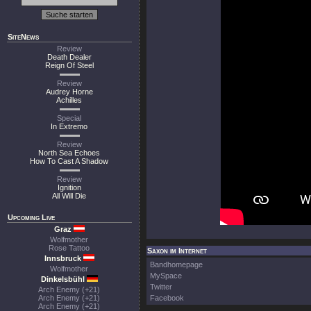
SiteNews
Review
Death Dealer
Reign Of Steel
Review
Audrey Horne
Achilles
Special
In Extremo
Review
North Sea Echoes
How To Cast A Shadow
Review
Ignition
All Will Die
Upcoming Live
Graz
Wolfmother
Rose Tattoo
Saxon im Internet
Innsbruck
Bandhomepage
Wolfmother
MySpace
Dinkelsbühl
Twitter
Arch Enemy (+21)
Arch Enemy (+21)
Facebook
Arch Enemy (+21)