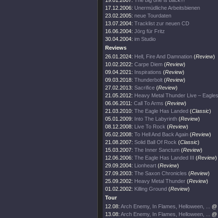
19.01.2007:
The big one is back!!!
17.12.2006:
Unermüdliche Arbeitsbienen
23.02.2005:
neue Tourdaten
13.07.2004:
Tracklist zur neuen CD
16.06.2004:
Jörg für Fritz
30.04.2004:
im Studio
Reviews
26.01.2024:
Hell, Fire And Damnation
(
Review
)
10.02.2022:
Carpe Diem
(
Review
)
09.04.2021:
Inspirations
(
Review
)
09.03.2018:
Thunderbolt
(
Review
)
27.02.2013:
Sacrifice
(
Review
)
21.05.2012:
Heavy Metal Thunder Live – Eag
06.06.2011:
Call To Arms
(
Review
)
21.03.2010:
The Eagle Has Landed
(
Classic
)
05.01.2009:
Into The Labyrinth
(
Review
)
08.12.2008:
Live To Rock
(
Review
)
05.02.2008:
To Hell And Back Again
(
Review
)
21.08.2007:
Solid Ball Of Rock
(
Classic
)
15.03.2007:
The Inner Sanctum
(
Review
)
12.06.2006:
The Eagle Has Landed III
(
Review
)
29.09.2004:
Lionheart
(
Review
)
27.09.2003:
The Saxon Chronicles
(
Review
)
25.09.2002:
Heavy Metal Thunder
(
Review
)
01.02.2002:
Killing Ground
(
Review
)
Tour
12.08:
Arch Enemy, In Flames, Helloween, ...
@ 
13.08:
Arch Enemy, In Flames, Helloween, ...
@ 