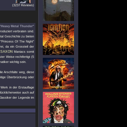
(3237 Reviews)
"Heavy Metal Thunder"
oduziert verbraten sind.
tal Geschichte zu bieten
s
"Princess Of The Night"
ei, da ein Grossteil der
SAXON
n
Maniacs somit
ter Weise rechtfertigt (5
atiker wichtig sein.
e Arschfalte weg, diese
eitige Überbrückung oder
 Werk in der Erstauflage
ücklicherweise auch auf
e Klassiker der Legende im