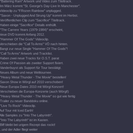
"Battering Ram" Artwork und Video zum Titeltrack.
Im März kommt "St. George's Day-Live In Manchester".
Videoclip zu "FRozen Rainbow" unplugged.
"Saxon - Unplugged And Strung Up" kommt im Herbst.
Veröffentlichen Clip zum "Sacrifice" Titeltrack.
Haben einige "Sacrifice" Details enthüllt.
"The Carrere Years (1979-1984)" erscheint,
Neue DVD kommt Anfang 2012.
"Hammer Of The Gods" Videoclip.
Verschieben die "Call To Arms" VÖ nach hinten.
Bangt zur neue Single "Hammer Of The Gods"!
"Call To Arms" Artwork und Tracklist.
Haben zwei neue Tracks für O.S.T. parat
Crime Of Passion als zweiter Support fixiert.
Vanderbuyst als Support für Tour bestätigt.
Neues Album und neue Welttournee.
"Heavy Metal Thunder - The Movie" bestellen!
Saxon Show in Wörgl auf 2010 verschoben!
Neue Europa Dates 2010 mit Wörgl Konzert!
Verschieben die Europa-Konzerte (auch Wörgl!)
"Heavy Metal Thunder - The Movie" so gut wie fertig
Trailer zu neuer Banddoku online.
"Live To Rock" Videoclip.
Auf Tour mit Iced Earth!
Alle Samples zu "Into The Labyrinth".
"Into The Labyrinth" ist im Kasten.
Biff bleibt bei urigem Rezept das rockt!
..und der Adler fliegt weiter