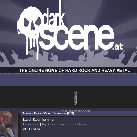
Kein Bild vorhanden.
Saxon - Heavy Metal Thunder (CD)
Label: Steamhammer
Homepage
|
MySpace
|
Twitter
|
Facebook
Art: Review