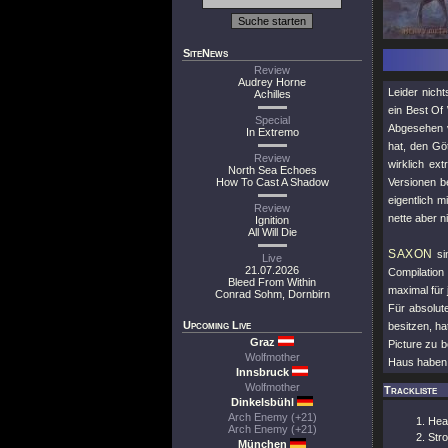
SiteNews
Review
Audrey Horne
Leider nic
Achilles
ein Best Of
Special
Abgesehen v
In Extremo
hat, den Gö
Review
wirklich ex
North Sea Echoes
How To Cast A Shadow
Versionen b
eigentlich m
Review
nette aber n
Ignition
All Will Die
SAXON
si
Live
21.07.2026
Compilation
Bleed From Within
maximal für 
Conrad Sohm, Dornbirn
Für absolu
Upcoming Live
besitzen, h
Graz
Picture zu b
Wolfmother
Haus haben, 
Innsbruck
Wolfmother
Trackliste
Dinkelsbühl
Arch Enemy (+21)
Hea
Arch Enemy (+21)
Str
München