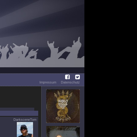
Impressum
Datenschutz
DarksceneTom