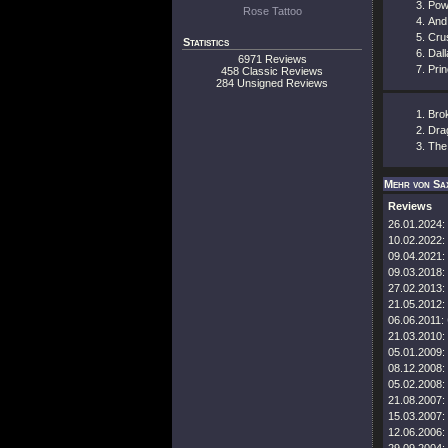
Pow
Rose Tattoo
And
Cru
Statistics
Dal
6971 Reviews
Pri
458 Classic Reviews
284 Unsigned Reviews
Bro
Drag
The
Mehr von Sa
Reviews
26.01.2024:
10.02.2022:
09.04.2021:
09.03.2018:
27.02.2013:
21.05.2012:
06.06.2011:
21.03.2010:
05.01.2009:
08.12.2008:
05.02.2008:
21.08.2007:
15.03.2007:
12.06.2006: