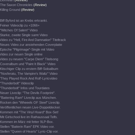
Lionheart
(
Review
)
The Saxon Chronicles
(
Review
)
Killing Ground
(
Review
)
Biff Byford ist an Krebs erkrankt.
Feiner Videoclip zu +1066+
"Witches Of Salem" Video
Starke, zweite Single samt Video
Video zu "Hell, Fire And Damnation" Titeltrack
Neues Video zur anstehenden Coverplatte
Epische "Pilgrimage"-Single mit Video
Video zur neuen Single online
Video zu neuem "Carpe Diem" Titelsong
Coveralbum und "Paint It Black" Video
Kitschiger Clip zu erstem Biff-Soloalbum
"Nosferatu, The Vampire's Waltz" Video
'They Played Rock And Roll'-Lyricvideo
"Thunderbolt" Videoclip
"Thunderbolt" Infos und Tourdates
Neuer Liveclip: "The Devils Footprint".
"Battering Ram" Liveclip aus München.
Rocken den "Wheeels OF Steel" Liveclip.
Veröffentlichen neuen Live-Doppeldecker.
Kommen mit "The Vinyl Hoard" Box-Set!
Mit Girlschool live im Rathaussaal Telfs.
Kommen im März mit fetter 9LP-Box.
Stellen "Batterin Ram" EPK Video vor.
Stellen "Queen of Hearts" Lyric-Clip vor.