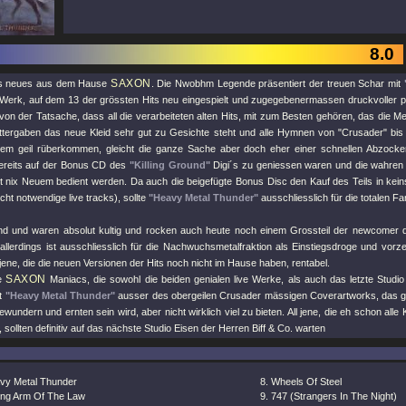
8.0
SAXON
hts neues aus dem Hause
. Die Nwobhm Legende präsentiert der treuen Schar mit
 Werk, auf dem 13 der grössten Hits neu eingespielt und zugegebenermassen druckvoller pr
on der Tatsache, dass all die verarbeiteten alten Hits, mit zum Besten gehören, das die Me
ttergaben das neue Kleid sehr gut zu Gesichte steht und alle Hymnen von
"Crusader"
bi
trem geil rüberkommen, gleicht die ganze Sache aber doch eher einer schnellen Abzocker
ereits auf der Bonus CD des
"Killing Ground"
Digi´s zu geniessen waren und die wahre
it nix Neuem bedient werden. Da auch die beigefügte Bonus Disc den Kauf des Teils in keins
icht notwendige live tracks), sollte
"Heavy Metal Thunder"
ausschliesslich für die totalen Fan
nd und waren absolut kultig und rocken auch heute noch einem Grossteil der newcomer di
 allerdings ist ausschliesslich für die Nachwuchsmetalfraktion als Einstiegsdroge und vorz
jene, die die neuen Versionen der Hits noch nicht im Hause haben, rentabel.
SAXON
te
Maniacs, die sowohl die beiden genialen live Werke, als auch das letzte Studio
at
"Heavy Metal Thunder"
ausser des obergeilen Crusader mässigen Coverartworks, das gl
ewundern und ernten sein wird, aber nicht wirklich viel zu bieten. All jene, die eh schon all
sollten definitiv auf das nächste Studio Eisen der Herren Biff & Co. warten
vy Metal Thunder
Wheels Of Steel
ong Arm Of The Law
747 (Strangers In The Night)