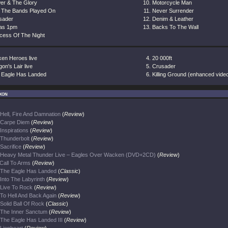
er & The Glory
Motorcycle Man
 The Bands Played On
Never Surrender
sader
Denim & Leather
las 1pm
Backs To The Wall
ncess Of The Night
ken Heroes live
20 000ft
on's Lair live
Crusader
 Eagle Has Landed
Killing Ground (enhanced vid
xon
Hell, Fire And Damnation
(
Review
)
Carpe Diem
(
Review
)
Inspirations
(
Review
)
Thunderbolt
(
Review
)
Sacrifice
(
Review
)
Heavy Metal Thunder Live – Eagles Over Wacken (DVD+2CD)
(
Review
)
Call To Arms
(
Review
)
The Eagle Has Landed
(
Classic
)
Into The Labyrinth
(
Review
)
Live To Rock
(
Review
)
To Hell And Back Again
(
Review
)
Solid Ball Of Rock
(
Classic
)
The Inner Sanctum
(
Review
)
The Eagle Has Landed III
(
Review
)